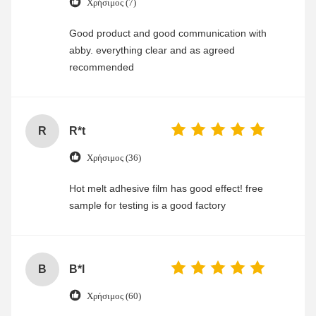
Χρήσιμος (7)
Good product and good communication with
abby. everything clear and as agreed
recommended
R
R*t
Χρήσιμος (36)
Hot melt adhesive film has good effect! free
sample for testing is a good factory
B
B*l
Χρήσιμος (60)