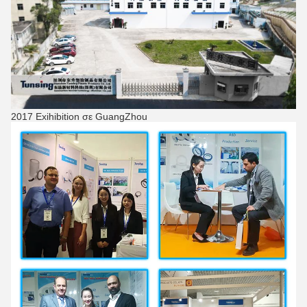
2017 Exihibition σε GuangZhou