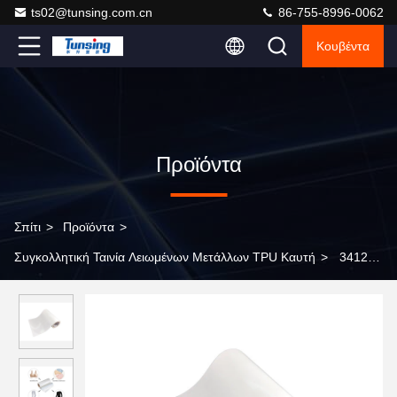
ts02@tunsing.com.cn
86-755-8996-0062
Κουβέντα
Προϊόντα
Σπίτι
>
Προϊόντα
>
Συγκολλητική Ταινία Λειωμένων Μετάλλων TPU Καυτή
>
3412
υψηλός - συγκολλητική ταινία λειωμένων μετάλλων ποιοτικού
ελαστική πολυουρεθάνιου καυτή