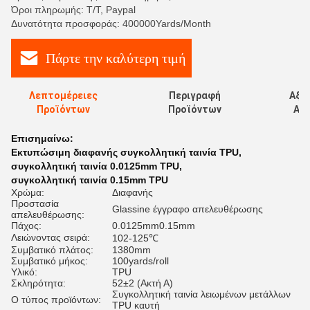
Όροι πληρωμής: T/T, Paypal
Δυνατότητα προσφοράς: 400000Yards/Month
Πάρτε την καλύτερη τιμή
Λεπτομέρειες
Περιγραφή
Αξι
Προϊόντων
Προϊόντων
Αξι
Επισημαίνω:
Εκτυπώσιμη διαφανής συγκολλητική ταινία TPU
,
συγκολλητική ταινία 0.0125mm TPU
,
συγκολλητική ταινία 0.15mm TPU
Χρώμα:
Διαφανής
Προστασία
Glassine έγγραφο απελευθέρωσης
απελευθέρωσης:
Πάχος:
0.0125mm0.15mm
Λειώνοντας σειρά:
102-125℃
Συμβατικό πλάτος:
1380mm
Συμβατικό μήκος:
100yards/roll
Υλικό:
TPU
Σκληρότητα:
52±2 (Ακτή Α)
Συγκολλητική ταινία λειωμένων μετάλλων
Ο τύπος προϊόντων:
TPU καυτή