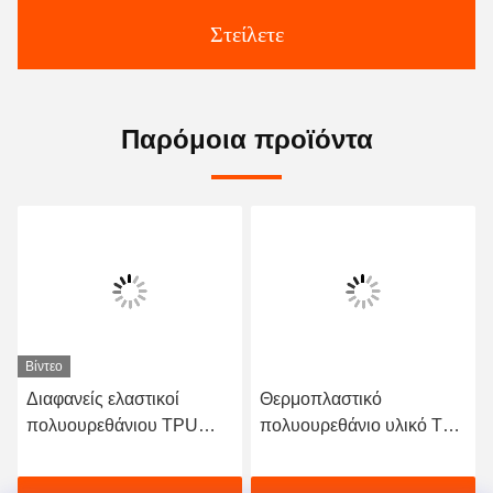
Στείλετε
Παρόμοια προϊόντα
Βίντεο
Διαφανείς ελαστικοί
Θερμοπλαστικό
πολυουρεθάνιου TPU
πολυουρεθάνιο υλικό Tpu
καυτοί κατασκευαστές
Bemis 3218 πάχος 150cm
ταινιών λειωμένων
0.05mm συγκολλητική