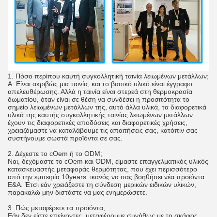
1.
Πόσο περίπου καυτή συγκολλητική ταινία λειωμένων μετάλλων;
Α: Είναι ακριβώς μια ταινία, και το βασικό υλικό είναι έγγραφο
απελευθέρωσης. Αλλά η ταινία είναι στερεά στη θερμοκρασία
δωματίου, όταν είναι σε θέση να συνδέσει η προσιτότητα το
σημείο λειωμένων μετάλλων της, αυτό άλλα υλικά, τα διαφορετικά
υλικά της καυτής συγκολλητικής ταινίας λειωμένων μετάλλων
έχουν τις διαφορετικές αποδόσεις και διαφορετικές χρήσεις,
χρειαζόμαστε να καταλάβουμε τις απαιτήσεις σας, κατόπιν σας
συστήνουμε σωστά προϊόντα σε σας.
2. Δέχεστε το cOem ή το ODM;
Ναι, δεχόμαστε το cOem και ODM, είμαστε επαγγελματικός υλικός
κατασκευαστής μεταφοράς θερμότητας, που έχει περισσότερο
από την εμπειρία 10years. ικανός να σας βοηθήσει νέα προϊόντα
Ε&Α. Έτσι εάν χρειάζεστε τη σύνδεση μερικών ειδικών υλικών,
παρακαλώ μην διστάστε να μας ενημερώσετε.
3. Πώς μεταφέρετε τα προϊόντα;
Εάν δεν είστε επείγοντες, μεταφέρουμε συνήθως με το σκάφος