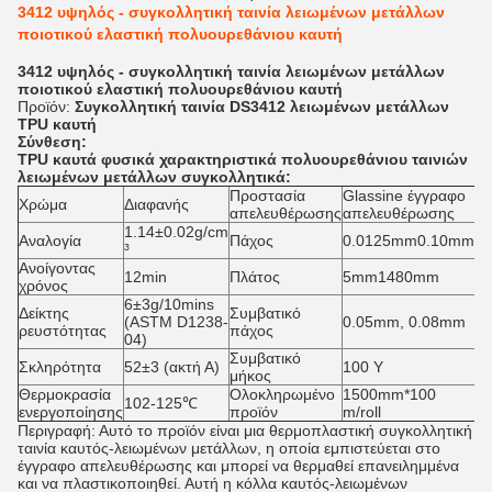
3412 υψηλός - συγκολλητική ταινία λειωμένων μετάλλων
ποιοτικού ελαστική πολυουρεθάνιου καυτή
3412 υψηλός - συγκολλητική ταινία λειωμένων μετάλλων
ποιοτικού ελαστική πολυουρεθάνιου καυτή
Προϊόν:
Συγκολλητική ταινία
DS3412
λειωμένων μετάλλων
TPU καυτή
Σύνθεση:
TPU καυτά
φυσικά χαρακτηριστικά πολυουρεθάνιου
ταινιών
λειωμένων μετάλλων συγκολλητικά
:
Προστασία
Glassine έγγραφο
Χρώμα
Διαφανής
απελευθέρωσης
απελευθέρωσης
1.14±0.02g/cm
Αναλογία
Πάχος
0.0125mm0.10mm
³
Ανοίγοντας
12min
Πλάτος
5mm1480mm
χρόνος
6±3g/10mins
Δείκτης
Συμβατικό
(ASTM D1238-
0.05mm, 0.08mm
ρευστότητας
πάχος
04)
Συμβατικό
Σκληρότητα
52±3 (ακτή Α)
100 Υ
μήκος
Θερμοκρασία
Ολοκληρωμένο
1500mm*100
102-125℃
ενεργοποίησης
προϊόν
m/roll
Περιγραφή: Αυτό το προϊόν είναι μια θερμοπλαστική συγκολλητική
ταινία καυτός-λειωμένων μετάλλων, η οποία εμπιστεύεται στο
έγγραφο απελευθέρωσης και μπορεί να θερμαθεί επανειλημμένα
και να πλαστικοποιηθεί. Αυτή η κόλλα καυτός-λειωμένων