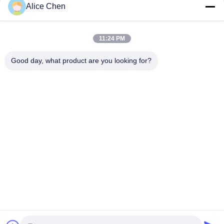
Alice Chen
11:24 PM
Good day, what product are you looking for?
Shenzhen Tunsing Plastic Products Co., Ltd.
ts02@tunsing.com.cn
86-755-8996-0062
Βιομηχανική ζώνη Tunsing, Νο 28 χωριό Xiatian, οδός
Longtian, περιοχή Pingshan, πόλη Shenzhen, επαρχία
Γκουαγκντόνγκ, Κίνα
Καλή ποιότητα της Κίνας Καυτή συγκολλητική ταινία
λειωμένων μετάλλων Προμηθευτής. Πνευματικά δικαιώματα
© 2018-2026 Shenzhen Tunsing Plastic Products Co., Ltd. .