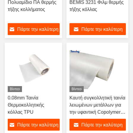
Πολυαμίδιο ΠΑ θερμής
BEMIS 3231 Φιλμ θερμής
τήξης κολλήματος
τήξης κόλλας
Πάρτε την καλύτερη
Πάρτε την καλύτερη
τιμή
τιμή
Βίντεο
Βίντεο
0.08mm Ταινία
Καυτή συγκολλητική ταινία
Θερμοκολλητικής
λειωμένων μετάλλων για
κόλλας TPU
την υφαντική Copolymer
αιθυλενίου υφάσματος
Πάρτε την καλύτερη
Πάρτε την καλύτερη
ακρυλική όξινη κόλλα PO