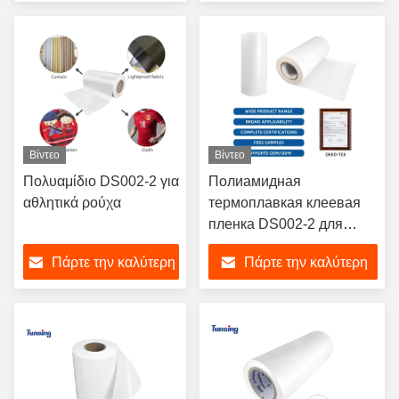
τιμή
τιμή
Βίντεο
Βίντεο
Πολυαμίδιο DS002-2 για
Полиамидная
αθλητικά ρούχα
термоплавкая клеевая
пленка DS002-2 для
текстиля 90°C
Πάρτε την καλύτερη
Πάρτε την καλύτερη
термостойкий полиамид
для вышивки
τιμή
τιμή