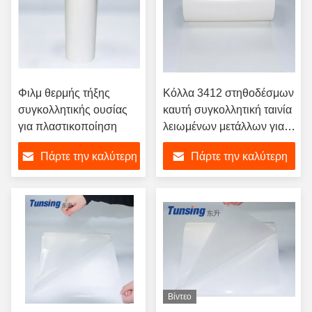
Φιλμ θερμής τήξης
Κόλλα 3412 στηθοδέσμων
συγκολλητικής ουσίας
καυτή συγκολλητική ταινία
για πλαστικοποίηση
λειωμένων μετάλλων για
το υφαντικό ύφασμα/τη
Πάρτε την καλύτερη
Πάρτε την καλύτερη
συνήθεια Lycra Spandex
τιμή
τιμή
Βίντεο