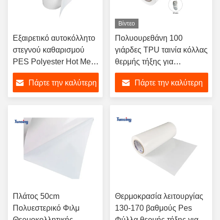
Βίντεο
Εξαιρετικό αυτοκόλλητο
Πολυουρεθάνη 100
στεγνού καθαρισμού
γιάρδες TPU ταινία κόλλας
PES Polyester Hot Melt
θερμής τήξης για
Film για PVC
υφασμάτινα υφάσματα
Πάρτε την καλύτερη
Πάρτε την καλύτερη
τιμή
τιμή
Πλάτος 50cm
Θερμοκρασία λειτουργίας
Πολυεστερικό Φιλμ
130-170 βαθμούς Pes
Θερμοκολλητικής
Φύλλα θερμής τήξης για