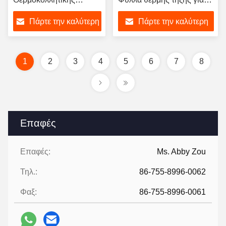
Κόλλας Ισχυρής
υφαντικό ύφασμα 60C
Πάρτε την καλύτερη
Πάρτε την καλύτερη
Συγκόλλησης για
Αντίσταση σε στεγνό
Υφασμάτινα Υφάσματα
πλύσιμο
τιμή
τιμή
Μηχανικό Καλούπι
Θερμοκρασία 130C-
1
2
3
4
5
6
7
8
170C
Επαφές
Επαφές:
Ms. Abby Zou
Τηλ.:
86-755-8996-0062
Φαξ:
86-755-8996-0061