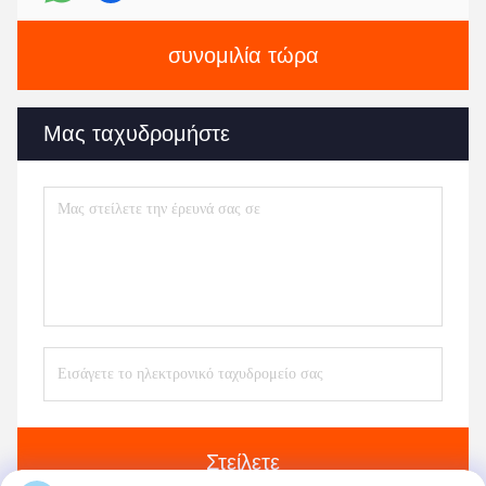
συνομιλία τώρα
Μας ταχυδρομήστε
Στείλετε