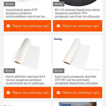
Βίντεο
Βίντεο
Συγκολλητική σκόνη DTF
80-170 ελαστική θερμότητας σκόνη
λειωμένων μετάλλων
λειωμένων μετάλλων TPU
πολυουρεθάνιου καυτή για την
μεταφοράς καυτή για την εξάχνωση
εκτύπωση μεταφοράς θερμότητας
Πάρτε την καλύτερη τιμή
Πάρτε την καλύτερη τιμή
Βίντεο
Βίντεο
Καυτό αιθυλένιο ακρυλικό EAA
Κρύα ταινία μεταφοράς φλούδας
ταινιών λειωμένων μετάλλων
DTF PET για την εκτύπωση
συγκολλητικό για το μπάλωμα
μεταφοράς θερμότητας μπλουζών
κεντητικής
Πάρτε την καλύτερη τιμή
Πάρτε την καλύτερη τιμή