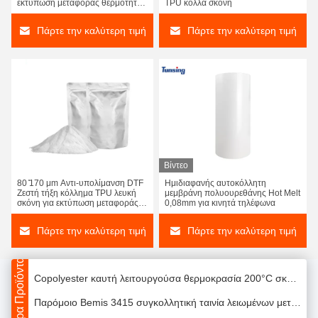
εκτύπωση μεταφοράς θερμότητας
TPU κόλλα σκόνη
Διπλής όψεως Ματ DTF Χάρτης Μεταφοράς Φιλμ Παιδιού Ζεστό και κρύο ξεφλούδιση dTF Φιλμ ΠΕΤ φύλλα ρολ για Dtf εκτυπωτή
με μαλακή και ευέλικτη αίσθηση,
υψηλή ελαστικότητα και ισχυρή
Πάρτε την καλύτερη τιμή
Πάρτε την καλύτερη τιμή
Υψηλά συνδέοντας καυτά συγκολλητικά φύλλα λειωμένων μετάλλων, νάυλον ύφασμα/ταινία κόλλας λειωμένων μετάλλων Adhesivehot μετάλλων
προσκόλληση
Σαφής σαφής καυτός ρόλος ταινιών τοποθέτησης σε στρώματα, αναπνεύσιμη καυτή συγκολλητική ταινία λειωμένων μετάλλων
συγκολλητικά φύλλα λειωμένων μετάλλων 0.05mm Tpu καυτά, υψηλή κόλλα ταινιών κόλλας ανθεκτικότητας
Υψηλής θερμοκρασίας συγκολλητικά φύλλα 960mm λειωμένων μετάλλων EAA καυτά ισχυρή προσκόλληση πλάτους για Hotfix
PES κοβαλτίου συγκολλητική εξάχνωση σκονών μεταφοράς στην καυτή σκόνη λειωμένων μετάλλων πολυεστέρα βαμβακιού
PVC άσπρο θερμότητας βινύλιο μεταφοράς θερμότητας μεταφοράς βινυλίου, βιομηχανικό αυτοκόλλητο για τις μπλούζες
Βίντεο
Υψηλός ελαστικός καυτός ρόλος ταινιών κόλλας λειωμένων μετάλλων, 74A σκληρότητας υψηλό φύλλο λειωμένων μετάλλων ανθεκτικότητας καυτό
80 ̊170 μm Αντι-υπολίμανση DTF
Ημιδιαφανής αυτοκόλλητη
Ζεστή τήξη κόλλημα TPU λευκή
μεμβράνη πολυουρεθάνης Hot Melt
Συγκολλητική ταινία λειωμένων μετάλλων TPU καυτή για συγκολλητική ταινία λειωμένων μετάλλων υφάσματος την καυτή
σκόνη για εκτύπωση μεταφοράς
0,08mm για κινητά τηλέφωνα
θερμότητας
Φύλλα A3 A4 μεταφοράς αποφλοίωσης DTF 30CM 33CM 60CM καυτά για τη μηχανή εκτυπωτών DTF
Πάρτε την καλύτερη τιμή
Πάρτε την καλύτερη τιμή
Συνδέοντας νάυλον φύλλα κόλλας λειωμένων μετάλλων βαμβακιού καυτά, συγκολλητική πλαστική ταινία πλάτους PA 500mm
Περισσότερα Προϊόντα
Copolyester καυτή λειτουργούσα θερμοκρασία 200°C σκονών λειωμένων μετάλλων συγκολλητική για το ύφασμα
Παρόμοιο Bemis 3415 συγκολλητική ταινία λειωμένων μετάλλων TPU καυτή για το ύφασμα