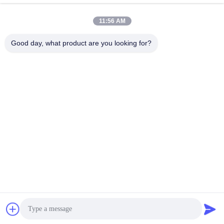
11:56 AM
Good day, what product are you looking for?
Shenzhen Tunsing Plastic Products Co., Ltd.
ts02@tunsing.com.cn
86-755-8996-0062
Βιομηχανική ζώνη Tunsing, Νο 28 χωριό Xiatian, οδός
Longtian, περιοχή Pingshan, πόλη Shenzhen, επαρχία
Γκουαγκντόνγκ, Κίνα
Καλή ποιότητα της Κίνας Καυτή συγκολλητική ταινία
λειωμένων μετάλλων Προμηθευτής. Πνευματικά δικαιώματα
© 2018-2026 Shenzhen Tunsing Plastic Products Co., Ltd. .
Διατηρούνται όλα τα πνευματικά δικαιώματα.