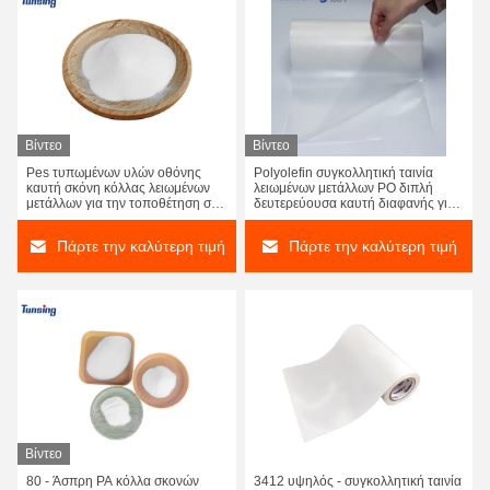
Βίντεο
Βίντεο
Pes τυπωμένων υλών οθόνης
Polyolefin συγκολλητική ταινία
καυτή σκόνη κόλλας λειωμένων
λειωμένων μετάλλων PO διπλή
μετάλλων για την τοποθέτηση σε
δευτερεύουσα καυτή διαφανής για
στρώματα του υφάσματος
τα μπαλώματα κεντητικής
Πάρτε την καλύτερη τιμή
Πάρτε την καλύτερη τιμή
Βίντεο
80 - Άσπρη PA κόλλα σκονών
3412 υψηλός - συγκολλητική ταινία