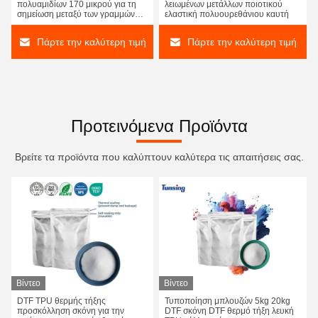
πολυαμιδίων 170 μικρού για τη
λειωμένων μετάλλων ποιοτικού
σημείωση μεταξύ των γραμμών
ελαστική πολυουρεθάνιου καυτή
του κειμένου
Πάρτε την καλύτερη τιμή
Πάρτε την καλύτερη τιμή
Προτεινόμενα Προϊόντα
Βρείτε τα προϊόντα που καλύπτουν καλύτερα τις απαιτήσεις σας.
Βίντεο
Βίντεο
Λευκό σκονών σκονών PA πολυαμιδίων αντίστασης πλύσης για την επένδυση κοστουμιών
DTF TPU θερμής τήξης
Τυποποίηση μπλουζών 5kg 20kg
προσκόλληση σκόνη για την
DTF σκόνη DTF θερμό τήξη λευκή