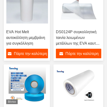
EVA Hot Melt
DS0124P συγκολλητική
αυτοκόλλητη μεμβράνη
ταινία λειωμένων
για συγκόλληση
μετάλλων της EVA καυτή
θερμοπλαστική για τη
Πάρτε την καλύτερη
Πάρτε την καλύτερη
EVA/το πέλμα
παπουτσιών σιλικόνης
τιμή
τιμή
Βίντεο