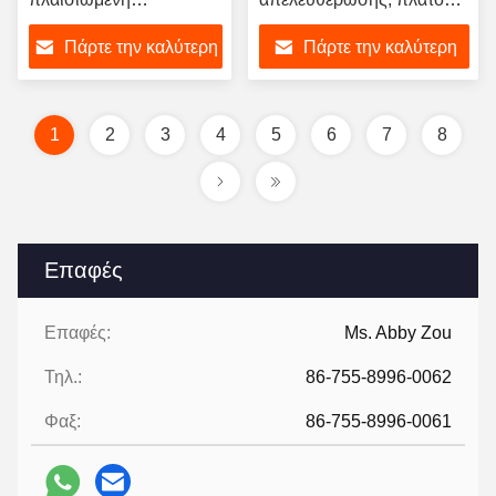
συγκολλητική ταινία
500mm, ταινία θερμής
Πάρτε την καλύτερη
Πάρτε την καλύτερη
λειωμένων μετάλλων
τήξης για συγκόλληση
ταινιών καυτή για το
μετάλλων
τιμή
τιμή
φύλλο αργιλίου
1
2
3
4
5
6
7
8
Επαφές
Επαφές:
Ms. Abby Zou
Τηλ.:
86-755-8996-0062
Φαξ:
86-755-8996-0061