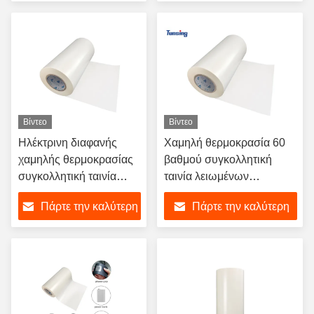
μετάλλων συγκολλητικό
τιμή
τιμή
Βίντεο
Βίντεο
Ηλέκτρινη διαφανής
Χαμηλή θερμοκρασία 60
χαμηλής θερμοκρασίας
βαθμού συγκολλητική
συγκολλητική ταινία
ταινία λειωμένων
λειωμένων μετάλλων
μετάλλων της Eva καυτή
Πάρτε την καλύτερη
Πάρτε την καλύτερη
της Eva καυτή για τον
για τον αφρό της EVA
αφρό
τιμή
τιμή