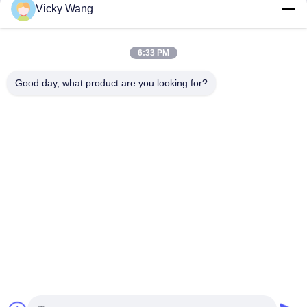
Vicky Wang
6:33 PM
Good day, what product are you looking for?
Shenzhen Tunsing Plastic Products Co., Ltd.
ts02@tunsing.com.cn
86-755-8996-0062
Βιομηχανική ζώνη Tunsing, Νο 28 χωριό Xiatian, οδός
Longtian, περιοχή Pingshan, πόλη Shenzhen, επαρχία
Γκουαγκντόνγκ, Κίνα
Καλή ποιότητα της Κίνας Καυτή συγκολλητική ταινία
λειωμένων μετάλλων Προμηθευτής. Πνευματικά δικαιώματα
© 2018-2026 Shenzhen Tunsing Plastic Products Co., Ltd. .