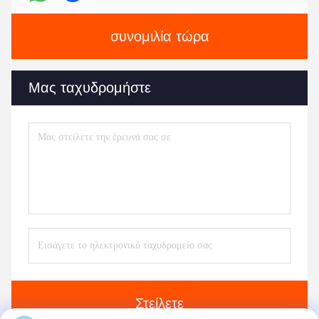
συνομιλία τώρα
Μας ταχυδρομήστε
Στείλετε