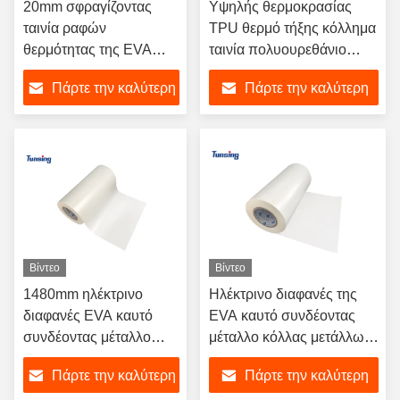
20mm σφραγίζοντας
Υψηλής θερμοκρασίας
ταινία ραφών
TPU θερμό τήξης κόλλημα
θερμότητας της EVA
ταινία πολυουρεθάνιο
πλάτους μπλε
θερμό τήξη κόλλημα για
Πάρτε την καλύτερη
Πάρτε την καλύτερη
αδιάβροχη για τη
δέρμα
προστατευτική
τιμή
τιμή
ενδυμασία
Βίντεο
Βίντεο
1480mm ηλέκτρινο
Ηλέκτρινο διαφανές της
διαφανές EVA καυτό
EVA καυτό συνδέοντας
συνδέοντας μέταλλο
μέταλλο κόλλας μετάλλων
κόλλας μετάλλων
ταινιών λειωμένων
Πάρτε την καλύτερη
Πάρτε την καλύτερη
ταινιών λειωμένων
μετάλλων συγκολλητικό