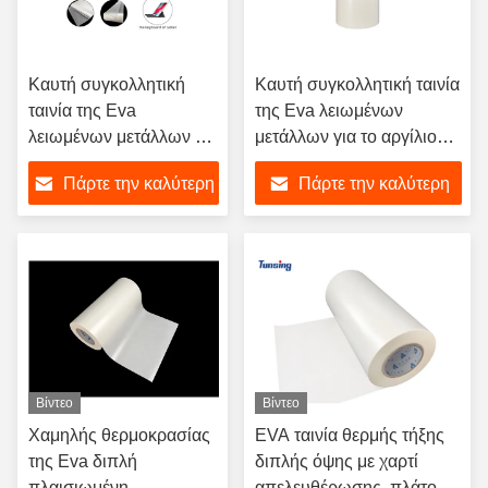
Καυτή συγκολλητική
Καυτή συγκολλητική ταινία
ταινία της Eva
της Eva λειωμένων
λειωμένων μετάλλων για
μετάλλων για το αργίλιο
το αργίλιο μετάλλων
μετάλλων κεντητικής
Πάρτε την καλύτερη
Πάρτε την καλύτερη
κεντητικής
τιμή
τιμή
Βίντεο
Βίντεο
Χαμηλής θερμοκρασίας
EVA ταινία θερμής τήξης
της Eva διπλή
διπλής όψης με χαρτί
πλαισιωμένη
απελευθέρωσης, πλάτους