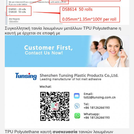
Συγκολλητική ταινία λειωμένων μετάλλων TPU Polyutethane η
καυτή με έρχεται σε επαφή με
TPU Polyutethane καυτή
συσκευασία
ταινιών λειωμένων