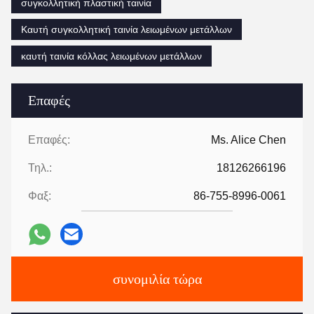
συγκολλητική πλαστική ταινία
Καυτή συγκολλητική ταινία λειωμένων μετάλλων
καυτή ταινία κόλλας λειωμένων μετάλλων
Επαφές
Επαφές:
Ms. Alice Chen
Τηλ.:
18126266196
Φαξ:
86-755-8996-0061
συνομιλία τώρα