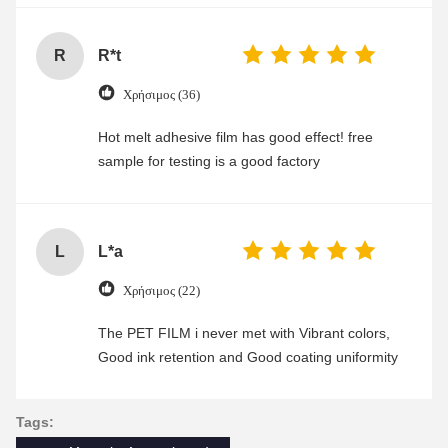
R
R*t
Χρήσιμος (36)
Hot melt adhesive film has good effect! free
sample for testing is a good factory
L
L*a
Χρήσιμος (22)
The PET FILM i never met with Vibrant colors,
Good ink retention and Good coating uniformity
Tags: