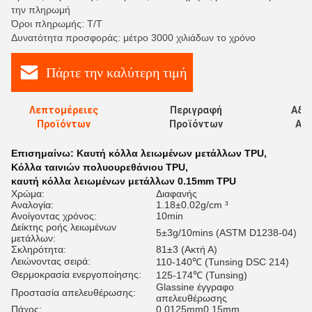
την πληρωμή
Όροι πληρωμής: T/T
Δυνατότητα προσφοράς: μέτρο 3000 χιλιάδων το χρόνο
Πάρτε την καλύτερη τιμή
Λεπτομέρειες
Περιγραφή
Αξι
Προϊόντων
Προϊόντων
Αξι
Επισημαίνω:
Καυτή κόλλα λειωμένων μετάλλων TPU
,
Κόλλα ταινιών πολυουρεθάνιου TPU
,
καυτή κόλλα λειωμένων μετάλλων 0.15mm TPU
Χρώμα:
Διαφανής
Αναλογία:
1.18±0.02g/cm ³
Ανοίγοντας χρόνος:
10min
Δείκτης ροής λειωμένων
5±3g/10mins (ASTM D1238-04)
μετάλλων:
Σκληρότητα:
81±3 (Ακτή Α)
Λειώνοντας σειρά:
110-140℃ (Tunsing DSC 214)
Θερμοκρασία ενεργοποίησης:
125-174℃ (Tunsing)
Glassine έγγραφο
Προστασία απελευθέρωσης:
απελευθέρωσης
Πάχος:
0.0125mm0.15mm