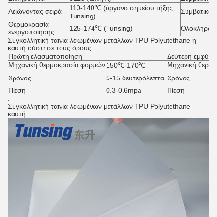
110-140℃ (όργανο σημείου τήξης
Λειώνοντας σειρά
Συμβατικό 
Tunsing)
Θερμοκρασία
125-174℃ (Tunsing)
Ολοκληρωμ
ενεργοποίησης
Συγκολλητική ταινία λειωμένων μετάλλων TPU Polyutethane η
καυτή
σύστησε τους όρους:
Πρώτη ελασματοποίηση
Δεύτερη εμφύτε
Μηχανική θερμοκρασία φορμών
Μηχανική θερμ
150℃-170℃
Χρόνος
5-15 δευτερόλεπτα
Χρόνος
Πίεση
0.3-0.6mpa
Πίεση
.
Συγκολλητική ταινία λειωμένων μετάλλων TPU Polyutethane
καυτή