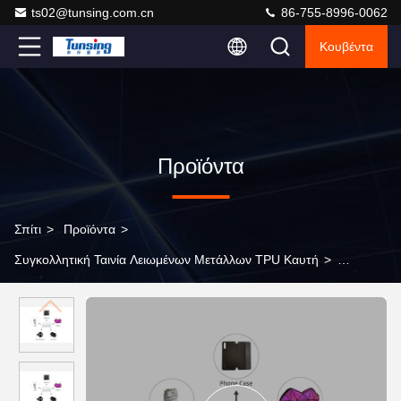
ts02@tunsing.com.cn
86-755-8996-0062
Κουβέντα
Προϊόντα
Σπίτι
>
Προϊόντα
>
Συγκολλητική Ταινία Λειωμένων Μετάλλων TPU Καυτή
>
Παρόμοιο Bemis 3415 μαλακή Tpu Polyutethane καυτή ταινία Tpu
λειωμένων μετάλλων συγκολλητική για το ύφασμα