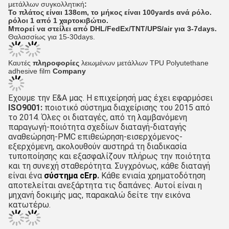
μετάλλων συγκολλητική
:
Το πλάτος είναι 138cm, το μήκος είναι 100yards ανά ρόλο.
ρόλοι 1 από 1 χαρτοκιβώτιο.
Μπορεί να στείλει από DHL/FedEx/TNT/UPS/air για 3-7days.
Θαλασσίως για 15-30days.
Καυτές
πληροφορίες
λειωμένων μετάλλων TPU Polyutethane
adhesive film
Company
Έχουμε την Ε&Α μας. Η επιχείρησή μας έχει εφαρμόσει
ISO9001: 
ποιοτικό
 σύστημα διαχείρισης του 
2015
 από 
το 2014. 
Όλες οι διαταγές, από τη λαμβανόμενη 
παραγωγή-ποιότητα σχεδίων διαταγή-διαταγής 
αναθεώρηση-PMC επιθεώρηση-εισερχόμενος-
εξερχόμενη, ακολουθούν αυστηρά τη διαδικασία 
τυποποίησης και εξασφαλίζουν πλήρως την ποιότητα 
και τη συνεχή σταθερότητα. Συγχρόνως, κάθε διαταγή 
είναι ένα
σύστημα cErp
.
 Κάθε ενιαία χρηματοδότηση 
αποτελείται ανεξάρτητα τις δαπάνες. Αυτοί είναι η 
μηχανή δοκιμής μας, παρακαλώ δείτε την εικόνα 
κατωτέρω.