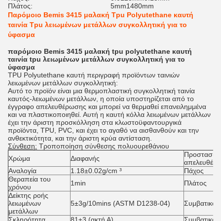
Πλάτος:
5mm1480mm
Παρόμοιο Bemis 3415 μαλακή Tpu Polyutethane καυτή
ταινία Tpu λειωμένων μετάλλων συγκολλητική για το
ύφασμα
παρόμοιο Bemis 3415 μαλακή tpu polyutethane καυτή
ταινία tpu λειωμένων μετάλλων συγκολλητική για το
ύφασμα
TPU Polyutethane καυτή περιγραφή προϊόντων ταινιών
λειωμένων μετάλλων συγκολλητική:
Αυτό το προϊόν είναι μια θερμοπλαστική συγκολλητική ταινία
καυτός-λειωμένων μετάλλων, η οποία υποστηρίζεται από το
έγγραφο απελευθέρωσης και μπορεί να θερμαθεί επανειλημμένα
και να πλαστικοποιηθεί. Αυτή η καυτή κόλλα λειωμένων μετάλλων
έχει την άριστη προσκόλληση στα κλωστοϋφαντουργικά
προϊόντα, TPU, PVC, και έχει το αγαθό να αισθανθούν και την
ανθεκτικότητα, και την άριστη κρύα αντίσταση.
Σύνθεση:
Τροποποίηση σύνθεσης πολυουρεθάνιου
Προστασία
Χρώμα
Διαφανής
απελευθέρ
Αναλογία
1.18±0.02g/cm ³
Πάχος
Θεραπεία του
1min
Πλάτος
χρόνου
Δείκτης ροής
λειωμένων
5±3g/10mins (ASTM D1238-04)
Συμβατικό 
μετάλλων
Σκληρότητα
81±3 (ακτή Α)
Συμβατικό 