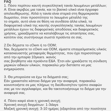
FAQ
1. Πόσο περίπου καυτή συγκολλητική ταινία λειωμένων μετάλλων;
Α: Είναι ακριβώς μια ταινία, και το βασικό υλικό είναι έγγραφο 
απελευθέρωσης. Αλλά η ταινία είναι στερεά στη θερμοκρασία 
δωματίου, όταν προσιτότητα το λειωμένο μέταλλό της
το σημείο, αυτό είναι σε θέση να συνδέσει άλλα υλικά, τα 
διαφορετικά υλικά της καυτής συγκολλητικής ταινίας λειωμένων 
μετάλλων έχουν τις διαφορετικές αποδόσεις και διαφορετικός
χρήσεις, χρειαζόμαστε να καταλάβουμε τις απαιτήσεις σας, 
κατόπιν σας συστήνουμε σωστά προϊόντα σε σας.
2.Do δέχεστε το cOem ή το ODM;
Ναι, δεχόμαστε το cOem και ODM, είμαστε επαγγελματικός υλικός 
κατασκευαστής μεταφοράς θερμότητας, που έχει περισσότερο 
από την εμπειρία 10years. ικανός
σας βοηθήστε νέα προϊόντα Ε&Α. Έτσι εάν χρειάζεστε τη σύνδεση 
μερικών ειδικών υλικών, παρακαλώ μην διστάστε να μας 
ενημερώσετε.
3. Θα μπορούσα να έχω τα δείγματά σας;
Εάν χρειαστείτε κάποιο δείγμα για την αναφορά, παρακαλώ 
κοινοποιήστε σε μας πλήρως τη διεύθυνση/τον τρόπο σκαφών 
σας με τον αγγελιαφόρο, και θα τακτοποιήσουμε το δείγμα για την 
αναφορά σας.
4. Πόσο καιρό είναι η χρονική ανοχή;
Χρονική ανοχή δειγμάτων: 1-3days
Μαζική χρονική ανοχή: 3-10 ημέρες (εξαρτάται από την ποσότητα 