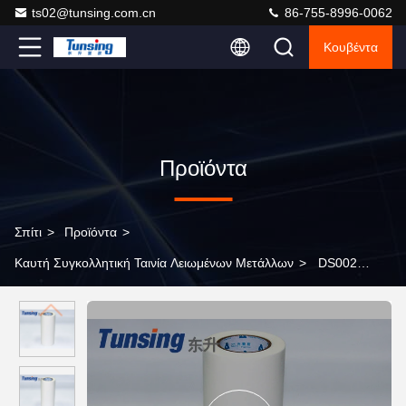
ts02@tunsing.com.cn
86-755-8996-0062
Κουβέντα
Προϊόντα
Σπίτι
>
Προϊόντα
>
Καυτή Συγκολλητική Ταινία Λειωμένων Μετάλλων
>
DS002
0.1mm συγκολλητική ταινία λειωμένων μετάλλων πάχους PA
πλαισιωμένη διπλάσιο καυτή για το ένδυμα