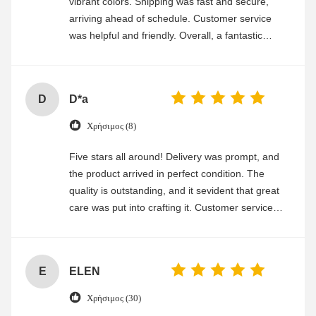
vibrant colors. Shipping was fast and secure,
arriving ahead of schedule. Customer service
was helpful and friendly. Overall, a fantastic
experience
D
D*a
Χρήσιμος (8)
Five stars all around! Delivery was prompt, and
the product arrived in perfect condition. The
quality is outstanding, and it sevident that great
care was put into crafting it. Customer service
was friendly and efficient, ensuring a smooth and
enjoyable shopping experience.
E
ELEN
Χρήσιμος (30)