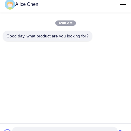
Alice Chen
4:08 AM
Good day, what product are you looking for?
Shenzhen Tunsing Plastic Products Co., Ltd.
ts02@tunsing.com.cn
86-755-8996-0062
Βιομηχανική ζώνη Tunsing, Νο 28 χωριό Xiatian, οδός
Longtian, περιοχή Pingshan, πόλη Shenzhen, επαρχία
Γκουαγκντόνγκ, Κίνα
Καλή ποιότητα της Κίνας Καυτή συγκολλητική ταινία
λειωμένων μετάλλων Προμηθευτής. Πνευματικά δικαιώματα
© 2018-2026 Shenzhen Tunsing Plastic Products Co., Ltd. .