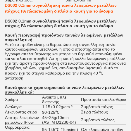
σειρά πλάτους:
5mm1480mm
DS002 0.1mm συγκολλητική ταινία λειωμένων μετάλλων
πάχους PA πλαισιωμένη διπλάσιο καυτή για το ένδυμα
DS002 0.1mm συγκολλητική ταινία λειωμένων μετάλλων
πάχους PA πλαισιωμένη διπλάσιο καυτή για το ένδυμα
Καυτή
περιγραφή προϊόντων
ταινιών λειωμένων μετάλλων
συγκολλητική
Αυτό το προϊόν είναι μια θερμοπλαστική συγκολλητική ταινία
καυτός-λειωμένων μετάλλων, η οποία υποστηρίζεται από το
έγγραφο απελευθέρωσης και μπορεί να θερμαθεί επανειλημμένα
και να πλαστικοποιηθεί. Αυτή η καυτή κόλλα λειωμένων μετάλλων
έχει την άριστη προσκόλληση στα κλωστοϋφαντουργικά προϊόντα
(βαμβάκι, νάυλον, χημική ίνα, συνδυασμένο ύφασμα). Αυτό το
προϊόν έχει το στεγνό καθαρισμό και την πλύση 40 ℃
αντίσταση.
Καυτά φυσικά χαρακτηριστικά ταινιών λειωμένων μετάλλων
συγκολλητικά:
Ανοικτό μπλε
Χρώμα
Προστασία απελευθέρωση
διαφανής
Αναλογία
1.15±0.02g/cm ³
Συμβατικό πάχος
Λειώνοντας σειρά
Σειρά πλάτους
90-125℃
Δείκτης λειωμένων
45±25g/10min
Συμβατικό πλάτος
μετάλλων fFlow
(ASTM D1238-04)
Θερμοκρασία
95-145℃ (Tunsing)
Ολοκληρωμένο προϊόν