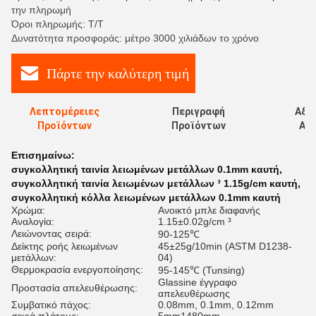
την πληρωμή
Όροι πληρωμής: T/T
Δυνατότητα προσφοράς: μέτρο 3000 χιλιάδων το χρόνο
Πάρτε την καλύτερη τιμή
Λεπτομέρειες
Περιγραφή
Αξι
Προϊόντων
Προϊόντων
Αξι
Επισημαίνω:
συγκολλητική ταινία λειωμένων μετάλλων 0.1mm καυτή
,
συγκολλητική ταινία λειωμένων μετάλλων ³ 1.15g/cm καυτή
,
συγκολλητική κόλλα λειωμένων μετάλλων 0.1mm καυτή
Χρώμα:
Ανοικτό μπλε διαφανής
Αναλογία:
1.15±0.02g/cm ³
Λειώνοντας σειρά:
90-125℃
Δείκτης ροής λειωμένων
45±25g/10min (ASTM D1238-
μετάλλων:
04)
Θερμοκρασία ενεργοποίησης:
95-145℃ (Tunsing)
Glassine έγγραφο
Προστασία απελευθέρωσης:
απελευθέρωσης
Συμβατικό πάχος:
0.08mm, 0.1mm, 0.12mm