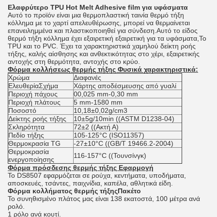
Ελαφρύτερο TPU Hot Melt Adhesive film για υφάσματα
Αυτό το προϊόν είναι μια θερμοπλαστική ταινία θερμό τήξη
κόλλημα με το χαρτί απελευθέρωσης, μπορεί να θερμαίνεται
επανειλημμένα και πλαστικοποιηθεί για σύνδεση.Αυτό το είδος
θερμό τήξη κόλλημα έχει εξαιρετική εξαιρετική για τα υφάσματα,Το
TPU και το PVC. Έχει τα χαρακτηριστικά χαμηλού δείκτη ροής
τήξης, καλής αίσθησης και ανθεκτικότητας στο χέρι, εξαιρετικής
αντοχής στη θερμότητα, αντοχής στο κρύο.
Φόρμα κολλήσεως θερμής τήξης Φυσικά χαρακτηριστικά:
Χρώμα
Διαφανές
Ελευθερία
Σχήμα
Χάρτης αποδέσμευσης από γυαλί
Περιοχή πάχους
00,025 mm-0,30 mm
Περιοχή πλάτους
5 mm-1580 mm
Ποσοστό
10,18±0,02g/cm3
Δείκτης ροής τήξης
10±5g/10min ((ASTM D1238-04)
Σκληρότητα
72±2 ((Ακτή Α)
Πεδίο τήξης
105-125°C (ISO11357)
Θερμοκρασία TG
-27±10°C ((GB/T 19466.2-2004)
Θερμοκρασία
116-157°C ((Τουνσίνγκ)
ενεργοποίησης
Φόρμα πρόσδεσης θερμής τήξης Εφαρμογή
Το DS8507 εφαρμόζεται σε ρούχα, κεντήματα, υποδήματα,
αποσκευές, τσάντες, παιχνίδια, καπέλα, αθλητικά είδη.
Φόρμα κολλήματος θερμής τήξης
Πακέτο
Το συνηθισμένο πλάτος μας είναι 138 εκατοστά, 100 μέτρα ανά
ρολό.
1 ρόλο ανά κουτί.