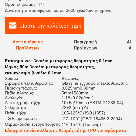
Όροι πληρωμής: T/T
Δυνατότητα προσφοράς: μέτρο 3000 χιλιάδων το χρόνο
Πάρτε την καλύτερη τιμή
Λεπτομέρειες
Περιγραφή
Αξι
Προϊόντων
Προϊόντων
Αξι
Επισημαίνω:
βινύλιο μεταφοράς θερμότητας 0.1mm
,
Μήκος 50m βινύλιο μεταφοράς θερμότητας
,
εκτυπώσιμο βινύλιο 0.1mm
Χρώμα:
Διαφανές
Στρώμα απελευθέρωσης:
Glassine έγγραφο απελευθέρωσης
Περιοχή πάχους:
0.025mm0.30mm
Πεδίο πλάτους:
5mm1580mm
Αναλογία:
1.18±0.02g/cm ³
Δείκτης ροής τήξης:
10±5g/10min (ASTM D1238-04)
Σκληρότητα:
72±2 (ακτή Α)
Πεδίο τήξης:
105-125℃ (ISO11357)
TG θερμοκρασία:
-27±10℃ (GB/T 19466.2-2004)
Θερμοκρασία ενεργοποίησης:
116-157℃ (Tunsing)
Ελαφριά ταινία κόλλησης θερμής τήξης TPU για υφάσματα