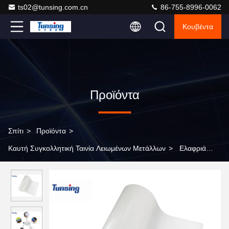
ts02@tunsing.com.cn
86-755-8996-0062
Κουβέντα
Προϊόντα
Σπίτι
>
Προϊόντα
>
Καυτή Συγκολλητική Ταινία Λειωμένων Μετάλλων
>
Ελαφριά
ταινία κόλλησης θερμής τήξης TPU για υφάσματα