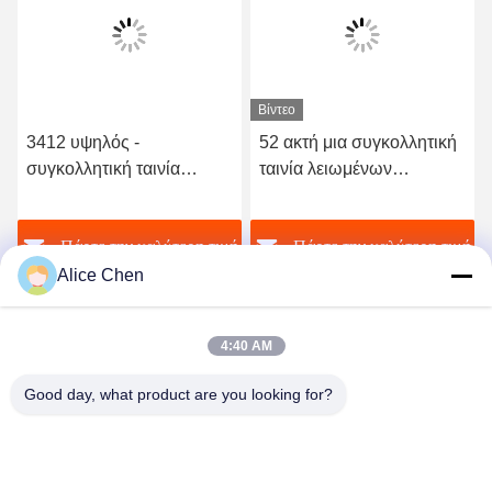
Βίντεο
3412 υψηλός -
52 ακτή μια συγκολλητική
συγκολλητική ταινία
ταινία λειωμένων
λειωμένων μετάλλων
μετάλλων σκληρότητας
ποιοτικού ελαστική
TPU καυτή για το άνευ
ή
Πάρτε την καλύτερη τιμή
Πάρτε την καλύτερη τιμή
πολυουρεθάνιου καυτή
ραφής εσώρουχο
Alice Chen
4:40 AM
Good day, what product are you looking for?
Shenzhen Tunsing Plastic Products Co., Ltd.
ts02@tunsing.com.cn