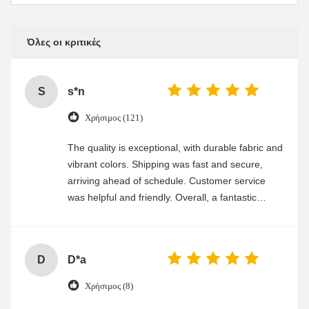
Όλες οι κριτικές
S
s*n
Χρήσιμος (121)
The quality is exceptional, with durable fabric and
vibrant colors. Shipping was fast and secure,
arriving ahead of schedule. Customer service
was helpful and friendly. Overall, a fantastic
experience
D
D*a
Χρήσιμος (8)