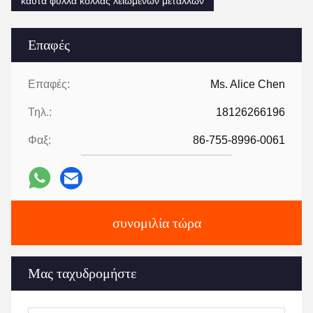
καυτά φύλλα κόλλας λειωμένων μετάλλων
Επαφές
Επαφές:
Ms. Alice Chen
Τηλ.:
18126266196
Φαξ:
86-755-8996-0061
συνομιλία τώρα
Μας ταχυδρομήστε