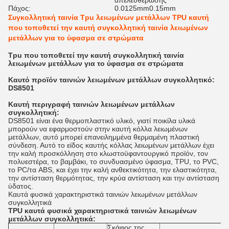
απελευθέρωσης
Πάχος:
0.0125mm0.15mm
Συγκολλητική ταινία Tpu λειωμένων μετάλλων TPU καυτή
που τοποθετεί την καυτή συγκολλητική ταινία λειωμένων
μετάλλων για το ύφασμα σε στρώματα
Tpu που τοποθετεί την καυτή συγκολλητική ταινία
λειωμένων μετάλλων για το ύφασμα σε στρώματα
Καυτό προϊόν ταινιών λειωμένων μετάλλων συγκολλητικό:
DS8501
Καυτή περιγραφή ταινιών λειωμένων μετάλλων
συγκολλητική:
DS8501 είναι ένα θερμοπλαστικό υλικό, γιατί ποικίλα υλικά
μπορούν να εφαρμοστούν στην καυτή κόλλα λειωμένων
μετάλλων, αυτό μπορεί επανειλημμένα θερμαμένη πλαστική
σύνδεση. Αυτό το είδος καυτής κόλλας λειωμένων μετάλλων έχει
την καλή προσκόλληση στο κλωστοϋφαντουργικό προϊόν, τον
πολυεστέρα, το βαμβάκι, το συνδυασμένο ύφασμα, TPU, το PVC,
το PC/τα ABS, και έχει την καλή ανθεκτικότητα, την ελαστικότητα,
την αντίσταση θερμότητας, την κρύα αντίσταση και την αντίσταση
ύδατος.
Καυτά φυσικά χαρακτηριστικά ταινιών λειωμένων μετάλλων
συγκολλητικά
TPU καυτά φυσικά χαρακτηριστικά ταινιών λειωμένων
μετάλλων συγκολλητικά:
Σκάφος της