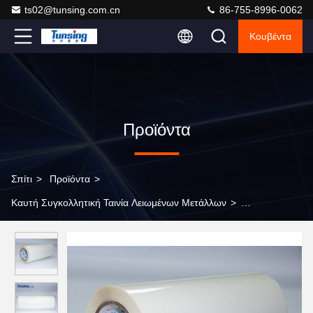
ts02@tunsing.com.cn
86-755-8996-0062
Κουβέντα
Προϊόντα
Σπίτι
>
Προϊόντα
>
Καυτή Συγκολλητική Ταινία Λειωμένων Μετάλλων
>
Συγκολλητική ταινία Tpu λειωμένων μετάλλων TPU καυτή που
τοποθετεί την καυτή συγκολλητική ταινία λειωμένων μετάλλων για
το ύφασμα σε στρώματα