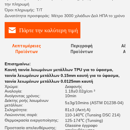
την πληρωμή
Όροι πληρωμής: T/T
Δυνατότητα προσφοράς: Μέτρο 3000 χιλιάδων Δολ ΗΠΑ το χρόνο
Πάρτε την καλύτερη τιμή
Λεπτομέρειες
Περιγραφή
Αξι
Προϊόντων
Προϊόντων
Αξι
Επισημαίνω:
Καυτή ταινία λειωμένων μετάλλων TPU για το ύφασμα
,
ταινία λειωμένων μετάλλων 0.15mm καυτή για το ύφασμα
,
ταινία λειωμένων μετάλλων 0.0125mm καυτή
Χρώμα:
Διαφανής
Αναλογία:
1.18±0.02g/cm ³
Ανοίγοντας χρόνος:
10min
Δείκτης ροής λειωμένων
5±3g/10mins (ASTM D1238-04)
μετάλλων:
Σκληρότητα:
81±3 (Ακτή Α)
Λειώνοντας σειρά:
110-140℃ (Tunsing DSC 214)
Θερμοκρασία ενεργοποίησης:
125-174℃ (Tunsing)
Glassine έγγραφο
Προστασία απελευθέρωσης: