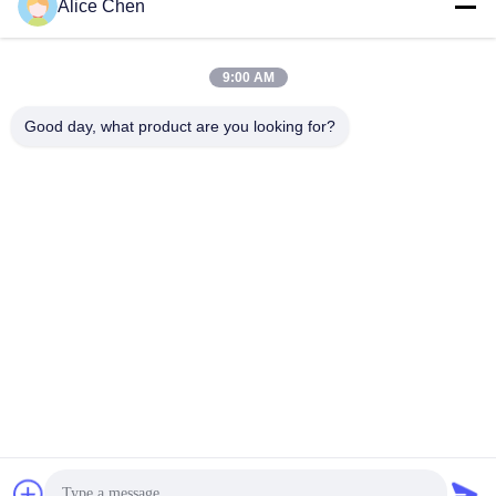
Alice Chen
9:00 AM
Good day, what product are you looking for?
Shenzhen Tunsing Plastic Products Co., Ltd.
ts02@tunsing.com.cn
86-755-8996-0062
Βιομηχανική ζώνη Tunsing, Νο 28 χωριό Xiatian, οδός
Longtian, περιοχή Pingshan, πόλη Shenzhen, επαρχία
Γκουαγκντόνγκ, Κίνα
Καλή ποιότητα της Κίνας Καυτή συγκολλητική ταινία
λειωμένων μετάλλων Προμηθευτής. Πνευματικά δικαιώματα
© 2018-2026 Shenzhen Tunsing Plastic Products Co., Ltd. .