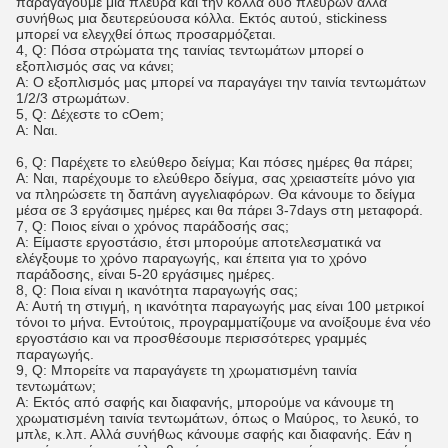
παραγάγουμε μια πλευρά και την κόλλα δύο πλευρών αλλά
συνήθως μια δευτερεύουσα κόλλα. Εκτός αυτού, stickiness
μπορεί να ελεγχθεί όπως προσαρμόζεται.
4, Q: Πόσα στρώματα της ταινίας τεντωμάτων μπορεί ο
εξοπλισμός σας να κάνει;
Α: Ο εξοπλισμός μας μπορεί να παραγάγει την ταινία τεντωμάτων
1/2/3 στρωμάτων.
5, Q: Δέχεστε το cOem;
Α: Ναι.
6, Q: Παρέχετε το ελεύθερο δείγμα; Και πόσες ημέρες θα πάρει;
Α: Ναι, παρέχουμε το ελεύθερο δείγμα, σας χρειαστείτε μόνο για
να πληρώσετε τη δαπάνη αγγελιαφόρων. Θα κάνουμε το δείγμα
μέσα σε 3 εργάσιμες ημέρες και θα πάρει 3-7days στη μεταφορά.
7, Q: Ποιος είναι ο χρόνος παράδοσής σας;
Α: Είμαστε εργοστάσιο, έτσι μπορούμε αποτελεσματικά να
ελέγξουμε το χρόνο παραγωγής, και έπειτα για το χρόνο
παράδοσης, είναι 5-20 εργάσιμες ημέρες.
8, Q: Ποια είναι η ικανότητα παραγωγής σας;
Α: Αυτή τη στιγμή, η ικανότητα παραγωγής μας είναι 100 μετρικοί
τόνοι το μήνα. Εντούτοις, προγραμματίζουμε να ανοίξουμε ένα νέο
εργοστάσιο και να προσθέσουμε περισσότερες γραμμές
παραγωγής.
9, Q: Μπορείτε να παραγάγετε τη χρωματισμένη ταινία
τεντωμάτων;
Α: Εκτός από σαφής και διαφανής, μπορούμε να κάνουμε τη
χρωματισμένη ταινία τεντωμάτων, όπως ο Μαύρος, το λευκό, το
μπλε, κ.λπ. Αλλά συνήθως κάνουμε σαφής και διαφανής. Εάν η