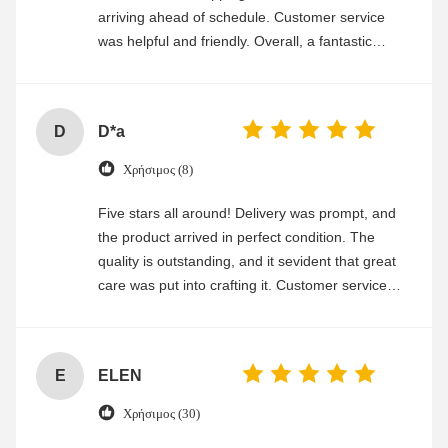
arriving ahead of schedule. Customer service
was helpful and friendly. Overall, a fantastic
experience
D
D*a
Χρήσιμος (8)
Five stars all around! Delivery was prompt, and
the product arrived in perfect condition. The
quality is outstanding, and it sevident that great
care was put into crafting it. Customer service
was friendly and efficient, ensuring a smooth and
enjoyable shopping experience.
E
ELEN
Χρήσιμος (30)