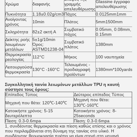
Glassine έγγραφο
Χρώμα
διαφανής
γραμμής
απελευθέρωσης
απελευθέρωσης
Πυκνότητα
1.18±0.02g/cm3
Πάχος
0.0125mm1mm
Ανοίγοντας
10min
Πλάτος
5mm1500mm
χρόνος
Συμβατικό
0.05mm, 0.08mm,
Σκληρότητα
82±2 ακτή Α
πάχος
0.15mm
Δείκτης ροής
5±1g/10min
Συμβατικό
λειωμένων
Όρος:
1380mm
πλάτος
μετάλλων
ASTMD1238-04
Θερμοκρασία
112°C
Μήκος
100 ναυπηγεία
ρεολογίας
Τελειωμένος -
Λειτουργούσα
130°C -160°C
προδιαγραφή
1380mm*100yards/ro
θερμοκρασία
προϊόντων
Συγκολλητική ταινία λειωμένων μετάλλων TPU η καυτή
σύστησε τους όρους:
Επίπεδος Τύπος
Δεύτερος επίπεδος Τύπος
Μηχανή που θέτει:
Μηχανή που θέτει: 120℃-140℃
130℃-160℃
Κατοικήστε χρόνος: 5-15
Κατοικήστε χρόνος: 8-
δευτερόλεπτα
25seconds
Πίεση: 0.3-0.6mpa
Πίεση: 0.3-0.6mpa
1, συνδέοντας θερμοκρασία και πίεση καθώς επίσης και ο χρόνος
που περιλαμβάνεται στη δύναμη της ταινίας στο υλικό. Η
συνδέοντας θερμοκρασία πρέπει να είναι στενή στη μηχανή