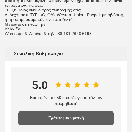
ποσότητα είναι μεγάλη, θα κάνουμε να χρωματίσουμε την ταινία
τεντωμάτων για σας.
10, Q: Ποιος είναι ο όρος πληρωμής σας;
Α: Δεχόμαστε T/T, L/C, O/A, Western Union, Paypal, μεταβίβαση,
ή προσαρμόσαμε εάν είναι αποδεκτό.
Με ελάτε σε επαφή με
Abby Zou
Whatsapp & Wechat & τηλ.: 86 181 2626 6193
Συνολική Βαθμολογία
5.0
Βασισμένο σε 50 κριτικές για αυτόν τον
προμηθευτή
Γράψτε μια κριτική