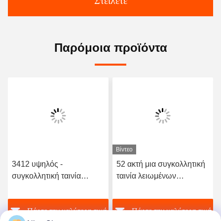
Στείλετε
Παρόμοια προϊόντα
Βίντεο
3412 υψηλός -
52 ακτή μια συγκολλητική
συγκολλητική ταινία
ταινία λειωμένων
λειωμένων μετάλλων
μετάλλων σκληρότητας
ποιοτικού ελαστική
TPU καυτή για το άνευ
ή
Πάρτε την καλύτερη τιμή
Πάρτε την καλύτερη τιμή
πολυουρεθάνιου καυτή
ραφής εσώρουχο