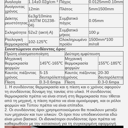
Αναλογία
1.14±0.02g/cm ³
Πάχος
0.0125mm0.10mm
Ανοίγοντας
12min
Πλάτος
5mm1500mm
χρόνος
6±3g/10mins
Δείκτης
Συμβατικό
(ASTM D1238-
0.05mm
ρευστότητας
πάχος
04)
Συμβατικό
Σκληρότητα
52±2 (ακτή Α)
100 μ
μήκος
Ρεολογική
Ολοκληρωμένο
1500mm*100
102-125℃
θερμοκρασία
προϊόν
m/roll
Συνιστώμενοι συνδέοντας όροι:
Πρώτη ελασματοποίηση
Δεύτερη εμφύτευση
Μηχανική
Μηχανική
θερμοκρασία
145℃-165℃
θερμοκρασία
155℃-185℃
φορμών
φορμών
Καυτός πιέζοντας
5-15
Καυτός πιέζοντας
20-30
χρόνος
δευτερόλεπτα
χρόνος
δευτερόλεπτα
Πίεση
0.3-0.6mpa
Πίεση
0.3-0.6mpa
1.
Η συνδέοντας θερμοκρασία και η πίεση και ο χρόνος αφορούν
τη συνδέοντας δύναμη της ταινίας στο υλικό. Η συνδέοντας
θερμοκρασία πρέπει να είναι στενή στη θερμοκρασία που τίθεται
από τη μηχανή, η πίεση πρέπει να είναι ομοιόμορφη, και οι ρόλοι
φορμών και Τύπου πρέπει να είναι επίπεδοι.
2. Οι συνδέοντας όροι χρησιμοποιούμενοι θα ποικίλουν μεταξύ
των μηχανών και των υλικών. Οι όροι που υποδεικνύονται εδώ
είναι μόνο βασικοί. Οι ιδανικότεροι συνδέοντας όροι πρέπει να
καθιερωθούν με την κατασκευή για τη συγκεκριμένη εφαρμογή.