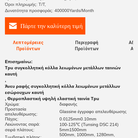
Όροι πληρωμής: T/T,
Δυνατότητα προσφοράς: 400000Yards/Month
Πάρτε την καλύτερη τιμή
Λεπτομέρειες
Περιγραφή
Αξι
Προϊόντων
Προϊόντων
Αξι
Επισημαίνω:
Tpu συγκολλητική κόλλα λειωμένων μετάλλων ταινιών
καυτή
,
Άνευ ραφής συγκολλητική κόλλα λειωμένων μετάλλων
εσώρουχων καυτή
,
Θερμοπλαστική υψηλή ελαστική ταινία Tpu
Χρώμα:
διαφανής
Προστασία
Glassine έγγραφο απελευθέρωσης
απελευθέρωσης:
Πάχος:
0.0125mm0.10mm
Λειώνοντας σειρά:
100-125℃ (Tunsing DSC 214)
σειρά πλάτους:
5mm1500mm
500mm, 1000mm, 1280mm,
Συμβατικό πλάτος: