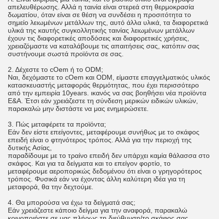
απελευθέρωσης. Αλλά η ταινία είναι στερεά στη θερμοκρασία
δωματίου, όταν είναι σε θέση να συνδέσει η προσιτότητα το
σημείο λειωμένων μετάλλων της, αυτό άλλα υλικά, τα διαφορετικά
υλικά της καυτής συγκολλητικής ταινίας λειωμένων μετάλλων
έχουν τις διαφορετικές αποδόσεις και διαφορετικές χρήσεις,
χρειαζόμαστε να καταλάβουμε τις απαιτήσεις σας, κατόπιν σας
συστήνουμε σωστά προϊόντα σε σας.
2. Δέχεστε το cOem ή το ODM;
Ναι, δεχόμαστε το cOem και ODM, είμαστε επαγγελματικός υλικός
κατασκευαστής μεταφοράς θερμότητας, που έχει περισσότερο
από την εμπειρία 10years. ικανός να σας βοηθήσει νέα προϊόντα
Ε&Α. Έτσι εάν χρειάζεστε τη σύνδεση μερικών ειδικών υλικών,
παρακαλώ μην διστάστε να μας ενημερώσετε.
3. Πώς μεταφέρετε τα προϊόντα;
Εάν δεν είστε επείγοντες, μεταφέρουμε συνήθως με το σκάφος
επειδή είναι ο φτηνότερος τρόπος. Αλλά για την περιοχή της
δυτικής Ασίας,
παραδίδουμε με το τραίνο επειδή δεν υπάρχει καμία θάλασσα στο
σκάφος. Και για τα δείγματα και το επείγον φορτίο, το
μεταφέρουμε αεροπορικώς δεδομένου ότι είναι ο γρηγορότερος
τρόπος. Φυσικά εάν να έχοντας άλλη καλύτερη ιδέα για τη
μεταφορά, θα την δεχτούμε.
4. Θα μπορούσα να έχω τα δείγματά σας;
Εάν χρειάζεστε κάποιο δείγμα για την αναφορά, παρακαλώ
κοινοποιήστε σε μας πλήρως τη διεύθυνση/το σκάφος σας