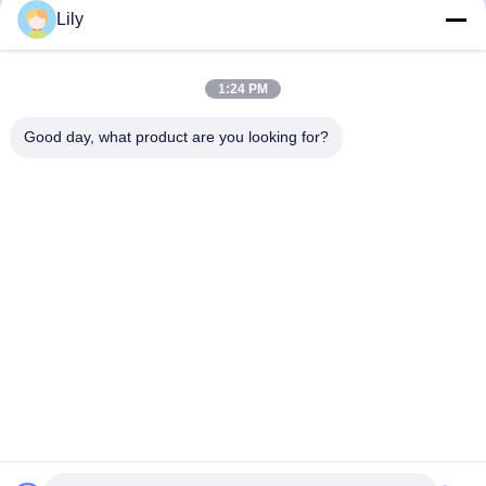
Lily
1:24 PM
Good day, what product are you looking for?
Shenzhen Tunsing Plastic Products Co., Ltd.
ts02@tunsing.com.cn
86-755-8996-0062
Βιομηχανική ζώνη Tunsing, Νο 28 χωριό Xiatian, οδός
Longtian, περιοχή Pingshan, πόλη Shenzhen, επαρχία
Γκουαγκντόνγκ, Κίνα
Καλή ποιότητα της Κίνας Καυτή συγκολλητική ταινία
λειωμένων μετάλλων Προμηθευτής. Πνευματικά δικαιώματα
© 2018-2026 Shenzhen Tunsing Plastic Products Co., Ltd. .