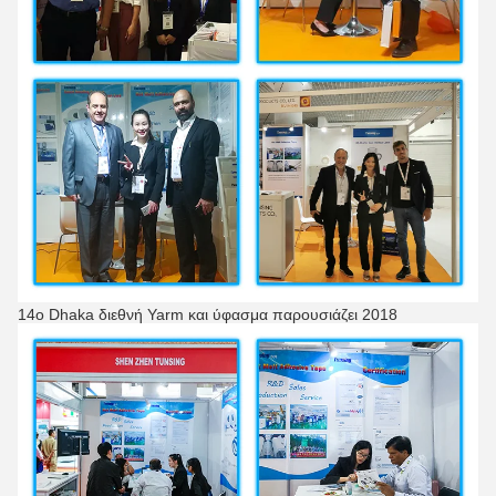
14ο Dhaka διεθνή Yarm και ύφασμα παρουσιάζει 2018