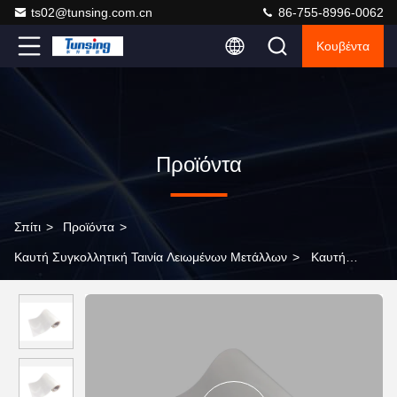
ts02@tunsing.com.cn
86-755-8996-0062
Κουβέντα
Προϊόντα
Σπίτι
>
Προϊόντα
>
Καυτή Συγκολλητική Ταινία Λειωμένων Μετάλλων
>
Καυτή
λειωμένων μετάλλων συγκολλητική κόλλας άνευ ραφής ταινία Tpu
εσώρουχων θερμοπλαστική υψηλή ελαστική