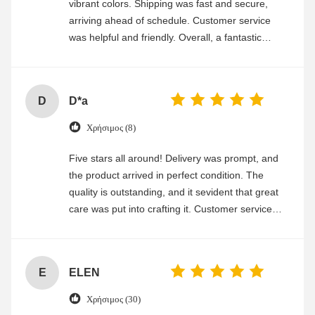
vibrant colors. Shipping was fast and secure,
arriving ahead of schedule. Customer service
was helpful and friendly. Overall, a fantastic
experience
D
D*a
Χρήσιμος (8)
Five stars all around! Delivery was prompt, and
the product arrived in perfect condition. The
quality is outstanding, and it sevident that great
care was put into crafting it. Customer service
was friendly and efficient, ensuring a smooth and
enjoyable shopping experience.
E
ELEN
Χρήσιμος (30)