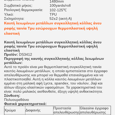
1480mm
Συμβατικό μήκος:
100yards/roll
Ρεολογική θερμοκρασία:
102-125℃
Υλικό:
TPU
Σκληρότητα:
52±2 (ακτή Α)
Καυτή λειωμένων μετάλλων συγκολλητική κόλλας άνευ
ραφής ταινία Tpu εσώρουχων θερμοπλαστική υψηλή
ελαστική
Καυτή λειωμένων μετάλλων συγκολλητική κόλλας άνευ
ραφής ταινία Tpu εσώρουχων θερμοπλαστική υψηλή
ελαστική
Προϊόν:
DS3412
Περιγραφή της καυτής συγκολλητικής κόλλας λειωμένων
μετάλλων:
Αυτό το προϊόν είναι μια θερμοπλαστική συγκολλητική ταινία
καυτός-λειωμένων μετάλλων, η οποία εμπιστεύεται στο έγγραφο
απελευθέρωσης και μπορεί να θερμαθεί επανειλημμένα και να
πλαστικοποιηθεί. Αυτή η κόλλα καυτός-λειωμένων μετάλλων
εμμένει στη μαλακή αφή Lycra, spandex, του νάυλον, Jiaji και
άλλων έξοχος-ελαστικών υφασμάτων. Τα χαρακτηριστικά του
είναι: πολύ μαλακός αισθανθείτε, έξοχη υψηλή ανθεκτικότητα.
Σύνθεση:
Πολυουρεθάνιο
Φυσικά χαρακτηριστικά:
Προστασία
Glassine έγγραφο
Χρώμα
Διαφανής
απελευθέρωσης
απελευθέρωσης