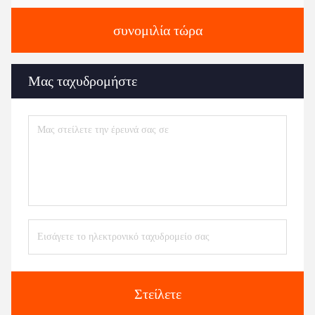
συνομιλία τώρα
Μας ταχυδρομήστε
Στείλετε