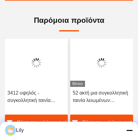
Παρόμοια προϊόντα
Βίντεο
3412 υψηλός -
52 ακτή μια συγκολλητική
συγκολλητική ταινία
ταινία λειωμένων
λειωμένων μετάλλων
μετάλλων σκληρότητας
ποιοτικού ελαστική
TPU καυτή για το άνευ
ή
Πάρτε την καλύτερη τιμή
Πάρτε την καλύτερη τιμή
πολυουρεθάνιου καυτή
ραφής εσώρουχο
Lily