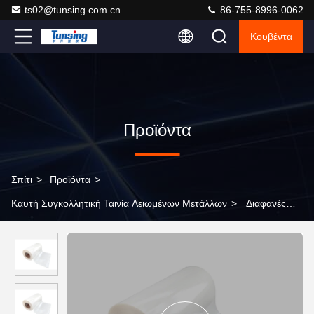
ts02@tunsing.com.cn
86-755-8996-0062
Κουβέντα
Προϊόντα
Σπίτι
>
Προϊόντα
>
Καυτή Συγκολλητική Ταινία Λειωμένων Μετάλλων
>
Διαφανές
αυτοκόλλητο PC Shell Rhinestone δεσμών ταινιών μπαλωμάτων
υφάσματος