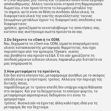
Α: Είναι ακριβώς μια ταινία, και το βασικό υλικό είναι έγγραφο 
απελευθέρωσης. Αλλά η ταινία είναι στερεά στη θερμοκρασία 
δωματίου, όταν προσιτότητα το λειωμένο μέταλλό της
το σημείο, αυτό είναι σε θέση να συνδέσει άλλα υλικά, τα 
διαφορετικά υλικά της καυτής συγκολλητικής ταινίας 
λειωμένων μετάλλων έχουν τις διαφορετικές αποδόσεις και 
διαφορετικός
χρήσεις, χρειαζόμαστε να καταλάβουμε τις απαιτήσεις σας, 
κατόπιν σας συστήνουμε σωστά προϊόντα σε σας.
2.Do δέχεστε το cOem ή το ODM;
Ναι, δεχόμαστε το cOem και ODM, είμαστε επαγγελματικός 
υλικός κατασκευαστής μεταφοράς θερμότητας, που έχει 
περισσότερο από την εμπειρία 10years. ικανός
σας βοηθήστε νέα προϊόντα Ε&Α. Έτσι εάν χρειάζεστε τη 
σύνδεση μερικών ειδικών υλικών, παρακαλώ μην διστάστε να 
μας ενημερώσετε.
3.How μεταφέρετε τα προϊόντα;
Εάν δεν είστε επείγοντες, μεταφέρουμε συνήθως με το σκάφος 
επειδή είναι ο φτηνότερος τρόπος. Αλλά για την περιοχή της 
δυτικής Ασίας,
παραδίδουμε με το τραίνο επειδή δεν υπάρχει καμία θάλασσα 
στο σκάφος. Και για τα δείγματα και το επείγον φορτίο, το 
μεταφέρουμε αεροπορικώς δεδομένου ότι είναι το 
γρηγορότερο
τρόπος. Φυσικά εάν να έχοντας άλλη καλύτερη ιδέα για τη 
μεταφορά, θα την δεχτούμε.