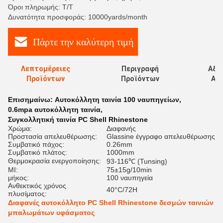
Όροι πληρωμής: T/T
Δυνατότητα προσφοράς: 10000yards/month
Πάρτε την καλύτερη τιμή
Λεπτομέρειες
Περιγραφή
Αξι
Προϊόντων
Προϊόντων
Αξι
Επισημαίνω:
Αυτοκόλλητη ταινία 100 ναυπηγείων
,
0.6mpa αυτοκόλλητη ταινία
,
Συγκολλητική ταινία PC Shell Rhinestone
Χρώμα:
Διαφανής
Προστασία απελευθέρωσης:
Glassine έγγραφο απελευθέρωσης
Συμβατικό πάχος:
0.26mm
Συμβατικό πλάτος:
1000mm
Θερμοκρασία ενεργοποίησης:
93-116℃ (Tunsing)
MI:
75±15g/10min
μήκος:
100 ναυπηγεία
Ανθεκτικός χρόνος
40°C/72H
πλυσίματος:
Διαφανές αυτοκόλλητο PC Shell Rhinestone δεσμών ταινιών
μπαλωμάτων υφάσματος