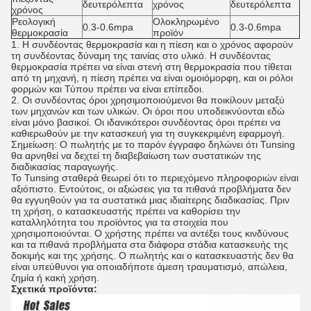
δευτερόλεπτα
χρόνος
δευτερόλεπτα
χρόνος
Ρεολογική
Ολοκληρωμένο
0.3-0.6mpa
0.3-0.6mpa
θερμοκρασία
προϊόν
1. Η συνδέοντας θερμοκρασία και η πίεση και ο χρόνος αφορούν
τη συνδέοντας δύναμη της ταινίας στο υλικό. Η συνδέοντας
θερμοκρασία πρέπει να είναι στενή στη θερμοκρασία που τίθεται
από τη μηχανή, η πίεση πρέπει να είναι ομοιόμορφη, και οι ρόλοι
φορμών και Τύπου πρέπει να είναι επίπεδοι.
2. Οι συνδέοντας όροι χρησιμοποιούμενοι θα ποικίλουν μεταξύ
των μηχανών και των υλικών. Οι όροι που υποδεικνύονται εδώ
είναι μόνο βασικοί. Οι ιδανικότεροι συνδέοντας όροι πρέπει να
καθιερωθούν με την κατασκευή για τη συγκεκριμένη εφαρμογή.
Σημείωση: Ο πωλητής με το παρόν έγγραφο δηλώνει ότι Tunsing
θα αρνηθεί να δεχτεί τη διαβεβαίωση των συστατικών της
διαδικασίας παραγωγής.
Το Tunsing σταθερά θεωρεί ότι το περιεχόμενο πληροφοριών είναι
αξιόπιστο. Εντούτοις, οι αξιώσεις για τα πιθανά προβλήματα δεν
θα εγγυηθούν για τα συστατικά μιας ιδιαίτερης διαδικασίας. Πριν
τη χρήση, ο κατασκευαστής πρέπει να καθορίσει την
καταλληλότητα του προϊόντος για τα στοιχεία που
χρησιμοποιούνται. Ο χρήστης πρέπει να αντέξει τους κινδύνους
και τα πιθανά προβλήματα στα διάφορα στάδια κατασκευής της
δοκιμής και της χρήσης. Ο πωλητής και ο κατασκευαστής δεν θα
είναι υπεύθυνοι για οποιαδήποτε άμεση τραυματισμό, απώλεια,
ζημία ή κακή χρήση.
Σχετικά προϊόντα: