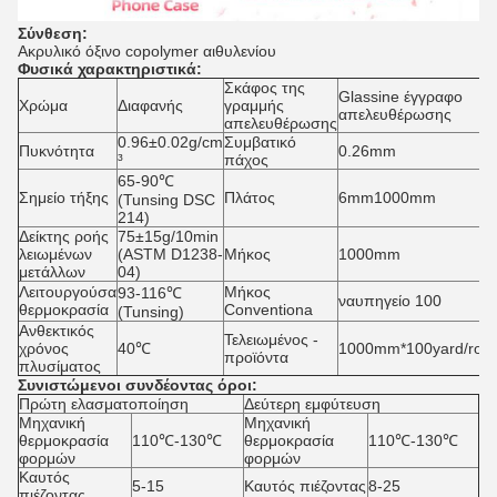
Σύνθεση:
Ακρυλικό όξινο copolymer αιθυλενίου
Φυσικά χαρακτηριστικά:
Σκάφος της
Glassine έγγραφο
Χρώμα
Διαφανής
γραμμής
απελευθέρωσης
απελευθέρωσης
0.96±0.02g/cm
Συμβατικό
Πυκνότητα
0.26mm
³
πάχος
65-90℃
Σημείο τήξης
Πλάτος
6mm1000mm
(Tunsing DSC
214)
Δείκτης ροής
75±15g/10min
λειωμένων
(ASTM D1238-
Μήκος
1000mm
μετάλλων
04)
Λειτουργούσα
Μήκος
93-116℃
ναυπηγείο 100
θερμοκρασία
Conventiona
(Tunsing)
Ανθεκτικός
Τελειωμένος -
χρόνος
40℃
1000mm*100yard/roll
προϊόντα
πλυσίματος
Συνιστώμενοι συνδέοντας όροι:
Πρώτη ελασματοποίηση
Δεύτερη εμφύτευση
Μηχανική
Μηχανική
θερμοκρασία
110℃-130℃
θερμοκρασία
110℃-130℃
φορμών
φορμών
Καυτός
5-15
Καυτός πιέζοντας
8-25
πιέζοντας