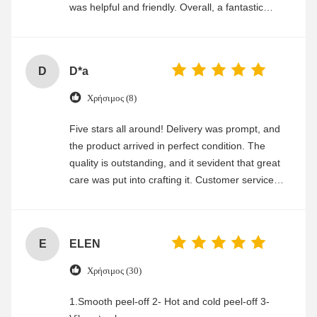
was helpful and friendly. Overall, a fantastic
experience
D
D*a
Χρήσιμος (8)
Five stars all around! Delivery was prompt, and
the product arrived in perfect condition. The
quality is outstanding, and it sevident that great
care was put into crafting it. Customer service
was friendly and efficient, ensuring a smooth and
enjoyable shopping experience.
E
ELEN
Χρήσιμος (30)
1.Smooth peel-off 2- Hot and cold peel-off 3-