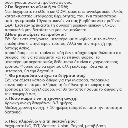
συστήνουμε σωστά προϊόντα σε σας.
2.Do δέχεστε το cOem ή το ODM;
Ναι, δεχόμαστε το cOem και ODM, είμαστε επαγγελματικός υλικός
κατασκευαστής μεταφοράς θερμότητας, που έχει περισσότερο
από την εμπειρία 10years. ικανός να σας βοηθήσει νέα προϊόντα
Ε&Α. Έτσι εάν χρειάζεστε τη σύνδεση μερικών ειδικών υλικών,
παρακαλώ μην διστάστε να μας ενημερώσετε.
3.How μεταφέρετε τα προϊόντα;
Εάν δεν είστε επείγοντες, μεταφέρουμε συνήθως με το σκάφος
επειδή είναι ο φτηνότερος τρόπος. Αλλά για την περιοχή της
δυτικής Ασίας,
παραδίδουμε με το τραίνο επειδή δεν υπάρχει καμία θάλασσα στο
σκάφος. Και για τα δείγματα και το επείγον φορτίο, το
μεταφέρουμε αεροπορικώς δεδομένου ότι είναι ο γρηγορότερος
τρόπος. Φυσικά εάν να έχοντας άλλη καλύτερη ιδέα για τη
μεταφορά, θα την δεχτούμε.
4.
Θα μπορούσα να έχω τα δείγματά σας;
Εάν χρειάζεστε κάποιο δείγμα για την αναφορά, παρακαλώ
κοινοποιήστε σε μας πλήρως τη διεύθυνση/το σκάφος σας
τρόπος με τον αγγελιαφόρο, και θα τακτοποιήσουμε το δείγμα για
την αναφορά σας.
5.
Πόσο καιρό είναι η χρονική ανοχή;
Χρονική ανοχή δειγμάτων: 3-7 ημέρες
Μαζική χρονική ανοχή: 7-10 ημέρες (εξαρτάται από την ποσότητα
διαταγής)
6.
Πώς πληρώνω για τη διαταγή μου;
Δεχόμαστε L/C, T/T, Western Union, Paypal, μεταβίβαση