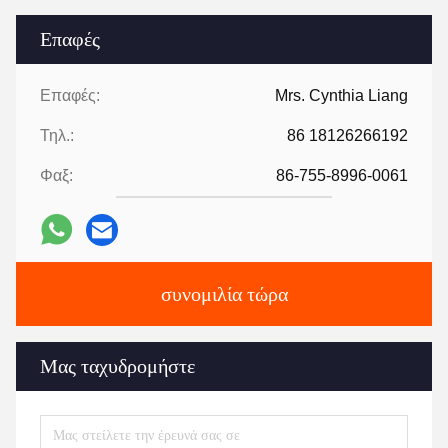
Επαφές
Επαφές:
Mrs. Cynthia Liang
Τηλ.:
86 18126266192
Φαξ:
86-755-8996-0061
συνομιλία τώρα
Μας ταχυδρομήστε