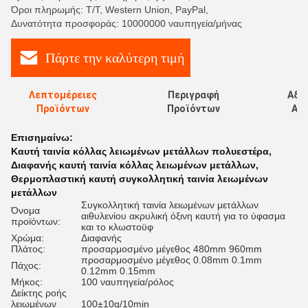
Όροι πληρωμής: T/T, Western Union, PayPal,
Δυνατότητα προσφοράς: 10000000 ναυπηγεία/μήνας
Πάρτε την καλύτερη τιμή
Λεπτομέρειες
Περιγραφή
Αξι
Προϊόντων
Προϊόντων
Αξι
Επισημαίνω:
Καυτή ταινία κόλλας λειωμένων μετάλλων πολυεστέρα
,
Διαφανής καυτή ταινία κόλλας λειωμένων μετάλλων
,
Θερμοπλαστική καυτή συγκολλητική ταινία λειωμένων
μετάλλων
Συγκολλητική ταινία λειωμένων μετάλλων
Όνομα
αιθυλενίου ακρυλική όξινη καυτή για το ύφασμα
προϊόντων:
και το κλωστοϋφ
Χρώμα:
Διαφανής
Πλάτος:
προσαρμοσμένο μέγεθος 480mm 960mm
προσαρμοσμένο μέγεθος 0.08mm 0.1mm
Πάχος:
0.12mm 0.15mm
Μήκος:
100 ναυπηγεία/ρόλος
Δείκτης ροής
λειωμένων
100±10g/10min