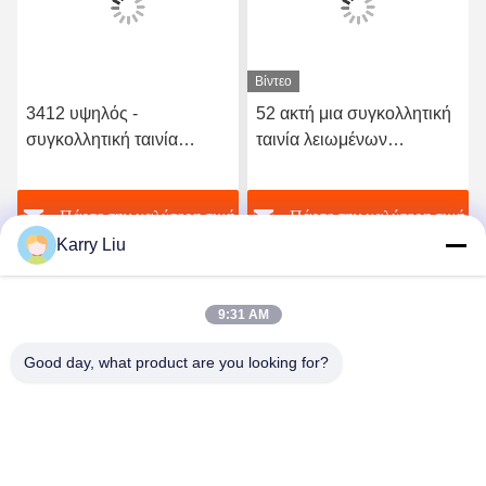
Βίντεο
3412 υψηλός -
52 ακτή μια συγκολλητική
συγκολλητική ταινία
ταινία λειωμένων
λειωμένων μετάλλων
μετάλλων σκληρότητας
ποιοτικού ελαστική
TPU καυτή για το άνευ
ή
Πάρτε την καλύτερη τιμή
Πάρτε την καλύτερη τιμή
πολυουρεθάνιου καυτή
ραφής εσώρουχο
Karry Liu
9:31 AM
Good day, what product are you looking for?
Shenzhen Tunsing Plastic Products Co., Ltd.
ts02@tunsing.com.cn
86-755-8996-0062