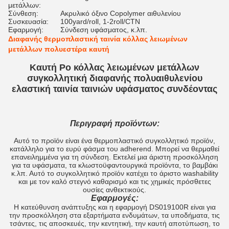
μετάλλων:
Σύνθεση:
Ακρυλικό όξινο Copolymer αιθυλενίου
Συσκευασία:
100yard/roll, 1-2roll/CTN
Εφαρμογή:
Σύνδεση υφάσματος, κ.λπ.
Διαφανής θερμοπλαστική ταινία κόλλας λειωμένων
μετάλλων πολυεστέρα καυτή
Καυτή Po κόλλας λειωμένων μετάλλων
συγκολλητική διαφανής πολυαιθυλενίου
ελαστική ταινία ταινιών υφάσματος συνδέοντας
Περιγραφή προϊόντων:
Αυτό το προϊόν είναι ένα θερμοπλαστικό συγκολλητικό προϊόν,
κατάλληλο για το ευρύ φάσμα του adherend. Μπορεί να θερμαθεί
επανειλημμένα για τη σύνδεση. Εκτελεί μια άριστη προσκόλληση
για τα υφάσματα, τα κλωστοϋφαντουργικά προϊόντα, το βαμβάκι
κ.λπ. Αυτό το συγκολλητικό προϊόν κατέχει το άριστο washability
και με τον καλό στεγνό καθαρισμό και τις χημικές πρόσθετες
ουσίες ανθεκτικούς.
Εφαρμογές:
Η κατεύθυνση ανάπτυξης και η εφαρμογή DS019100R είναι για
την προσκόλληση στα εξαρτήματα ενδυμάτων, τα υποδήματα, τις
τσάντες, τις αποσκευές, την κεντητική, την καυτή αποτύπωση, το