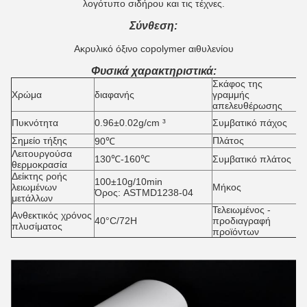
λογότυπο σιδήρου και τις τέχνες.
Σύνθεση:
Ακρυλικό όξινο copolymer αιθυλενίου
Φυσικά χαρακτηριστικά:
Σκάφος της
Χρώμα
διαφανής
γραμμής
G
απελευθέρωσης
0
Πυκνότητα
0.96±0.02g/cm ³
Συμβατικό πάχος
0
Σημείο τήξης
Πλάτος
5
90℃
Λειτουργούσα
4
130℃-160℃
Συμβατικό πλάτος
θερμοκρασία
1
Δείκτης ροής
100±10g/10min
λειωμένων
Μήκος
1
Όρος: ASTMD1238-04
μετάλλων
Τελειωμένος -
Ανθεκτικός χρόνος
40°C/72H
προδιαγραφή
4
πλυσίματος
προϊόντων