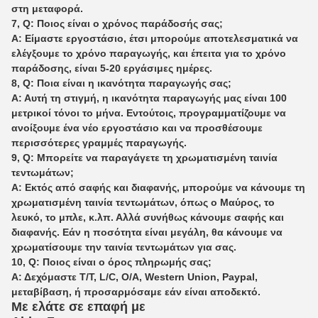
στη μεταφορά.
7, Q: Ποιος είναι ο χρόνος παράδοσής σας;
Α: Είμαστε εργοστάσιο, έτσι μπορούμε αποτελεσματικά να
ελέγξουμε το χρόνο παραγωγής, και έπειτα για το χρόνο
παράδοσης, είναι 5-20 εργάσιμες ημέρες.
8, Q: Ποια είναι η ικανότητα παραγωγής σας;
Α: Αυτή τη στιγμή, η ικανότητα παραγωγής μας είναι 100
μετρικοί τόνοι το μήνα. Εντούτοις, προγραμματίζουμε να
ανοίξουμε ένα νέο εργοστάσιο και να προσθέσουμε
περισσότερες γραμμές παραγωγής.
9, Q: Μπορείτε να παραγάγετε τη χρωματισμένη ταινία
τεντωμάτων;
Α: Εκτός από σαφής και διαφανής, μπορούμε να κάνουμε τη
χρωματισμένη ταινία τεντωμάτων, όπως ο Μαύρος, το
λευκό, το μπλε, κ.λπ. Αλλά συνήθως κάνουμε σαφής και
διαφανής. Εάν η ποσότητα είναι μεγάλη, θα κάνουμε να
χρωματίσουμε την ταινία τεντωμάτων για σας.
10, Q: Ποιος είναι ο όρος πληρωμής σας;
Α: Δεχόμαστε T/T, L/C, O/A, Western Union, Paypal,
μεταβίβαση, ή προσαρμόσαμε εάν είναι αποδεκτό.
Με ελάτε σε επαφή με