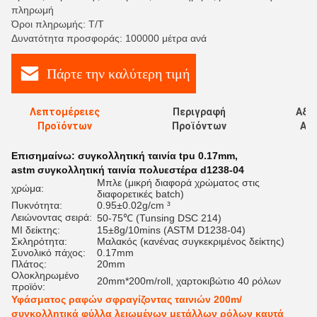
πληρωμή
Όροι πληρωμής: T/T
Δυνατότητα προσφοράς: 100000 μέτρα ανά
Πάρτε την καλύτερη τιμή
Λεπτομέρειες
Περιγραφή
Αξι
Προϊόντων
Προϊόντων
Αξι
Επισημαίνω:
συγκολλητική ταινία tpu 0.17mm
,
astm συγκολλητική ταινία πολυεστέρα d1238-04
Μπλε (μικρή διαφορά χρώματος στις
χρώμα:
διαφορετικές batch)
Πυκνότητα:
0.95±0.02g/cm ³
Λειώνοντας σειρά:
50-75℃ (Tunsing DSC 214)
MI δείκτης:
15±8g/10mins (ASTM D1238-04)
Σκληρότητα:
Μαλακός (κανένας συγκεκριμένος δείκτης)
Συνολικό πάχος:
0.17mm
Πλάτος:
20mm
Ολοκληρωμένο
20mm*200m/roll, χαρτοκιβώτιο 40 ρόλων
προϊόν:
Υφάσματος ραφών σφραγίζοντας ταινιών 200m/
συγκολλητικά φύλλα λειωμένων μετάλλων ρόλων καυτά