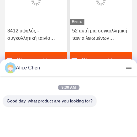
Βίντεο
3412 υψηλός -
52 ακτή μια συγκολλητική
συγκολλητική ταινία
ταινία λειωμένων
λειωμένων μετάλλων
μετάλλων σκληρότητας
ποιοτικού ελαστική
TPU καυτή για το άνευ
ή
Πάρτε την καλύτερη τιμή
Πάρτε την καλύτερη τιμή
πολυουρεθάνιου καυτή
ραφής εσώρουχο
Alice Chen
9:30 AM
Good day, what product are you looking for?
Shenzhen Tunsing Plastic Products Co., Ltd.
ts02@tunsing.com.cn
86-755-8996-0062