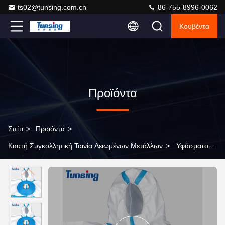
ts02@tunsing.com.cn
86-755-8996-0062
Κουβέντα
Προϊόντα
Σπίτι
>
Προϊόντα
>
Καυτή Συγκολλητική Ταινία Λειωμένων Μετάλλων
>
Υφάσματος
ραφών σφραγίζοντας ταινιών 200m/συγκολλητικά φύλλα
λειωμένων μετάλλων ρόλων καυτά