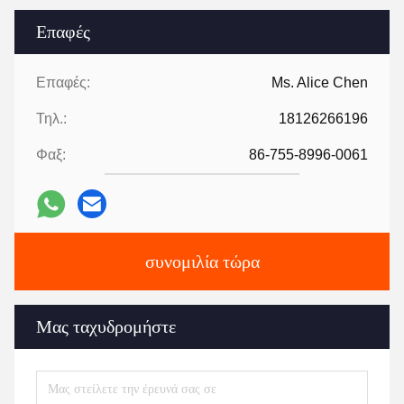
Επαφές
Επαφές:
Ms. Alice Chen
Τηλ.:
18126266196
Φαξ:
86-755-8996-0061
συνομιλία τώρα
Μας ταχυδρομήστε