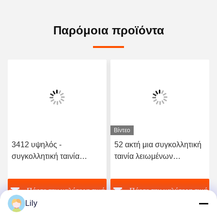
Παρόμοια προϊόντα
Βίντεο
3412 υψηλός -
52 ακτή μια συγκολλητική
συγκολλητική ταινία
ταινία λειωμένων
λειωμένων μετάλλων
μετάλλων σκληρότητας
ποιοτικού ελαστική
TPU καυτή για το άνευ
ή
Πάρτε την καλύτερη τιμή
Πάρτε την καλύτερη τιμή
πολυουρεθάνιου καυτή
ραφής εσώρουχο
Lily