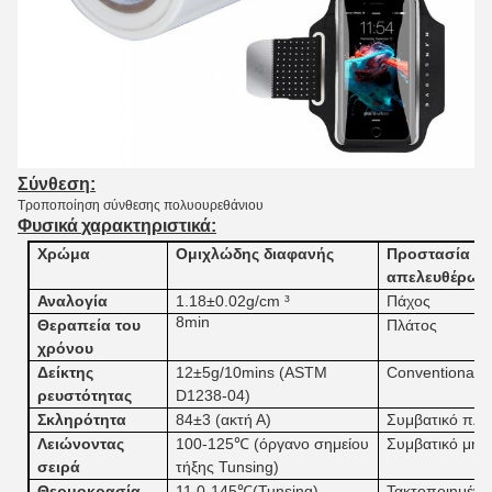
Σύνθεση:
Τροποποίηση σύνθεσης πολυουρεθάνιου
Φυσικά
χαρακτηριστικά:
Χρώμα
Ομιχλώδης διαφανής
Προστασία
απελευθέρωσ
Αναλογία
1.18±0.02g/cm ³
Πάχος
8min
Θεραπεία του
Πλάτος
χρόνου
Δείκτης
12±5g/10mins (
ASTM
ConventionalT
ρευστότητας
D1238-04
)
Σκληρότητα
84±3 (
ακτή Α
)
Συμβατικό πλά
Λειώνοντας
100-125℃
(όργανο σημείου
Συμβατικό μήκ
σειρά
τήξης Tunsing
)
Θερμοκρασία
11
0
-145℃(
Tunsing
)
Τακτοποιημένο