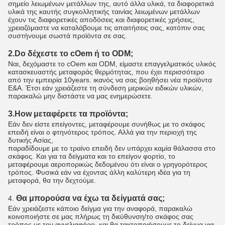
σημείο λειωμένων μετάλλων της, αυτό άλλα υλικά, τα διαφορετικά
υλικά της καυτής συγκολλητικής ταινίας λειωμένων μετάλλων
έχουν τις διαφορετικές αποδόσεις και διαφορετικές χρήσεις,
χρειαζόμαστε να καταλάβουμε τις απαιτήσεις σας, κατόπιν σας
συστήνουμε σωστά προϊόντα σε σας.
2.Do δέχεστε το cOem ή το ODM;
Ναι, δεχόμαστε το cOem και ODM, είμαστε επαγγελματικός υλικός
κατασκευαστής μεταφοράς θερμότητας, που έχει περισσότερο
από την εμπειρία 10years. ικανός να σας βοηθήσει νέα προϊόντα
Ε&Α. Έτσι εάν χρειάζεστε τη σύνδεση μερικών ειδικών υλικών,
παρακαλώ μην διστάστε να μας ενημερώσετε.
3.How μεταφέρετε τα προϊόντα;
Εάν δεν είστε επείγοντες, μεταφέρουμε συνήθως με το σκάφος
επειδή είναι ο φτηνότερος τρόπος. Αλλά για την περιοχή της
δυτικής Ασίας,
παραδίδουμε με το τραίνο επειδή δεν υπάρχει καμία θάλασσα στο
σκάφος. Και για τα δείγματα και το επείγον φορτίο, το
μεταφέρουμε αεροπορικώς δεδομένου ότι είναι ο γρηγορότερος
τρόπος. Φυσικά εάν να έχοντας άλλη καλύτερη ιδέα για τη
μεταφορά, θα την δεχτούμε.
Θα μπορούσα να έχω τα δείγματά σας;
4.
Εάν χρειάζεστε κάποιο δείγμα για την αναφορά, παρακαλώ
κοινοποιήστε σε μας πλήρως τη διεύθυνση/το σκάφος σας
τρόπος με τον αγγελιαφόρο, και θα τακτοποιήσουμε το δείγμα για