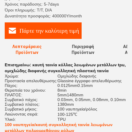
Χρόνος παράδοσης: 5-7days
Όροι πληρωμής: T/T, D/A
Δυνατότητα προσφοράς: 400000Y/month
Πάρτε την καλύτερη τιμή
Λεπτομέρειες
Περιγραφή
Αξι
Προϊόντων
Προϊόντων
Αξι
Επισημαίνω:
καυτή ταινία κόλλας λειωμένων μετάλλων tpu
,
ομιχλώδης διαφανής συγκολλητική πλαστική ταινία
Χρώμα:
Ομιχλώδης διαφανής
Προστασία απελευθέρωσης:
Glassine έγγραφο απελευθέρωσης
Πάχος:
0.0125mm0.15mm
Θεραπεία του χρόνου:
8min
ΠΛΑΤΟΣ:
5mm1480mm
Συμβατικό πάχος:
0.03mm, 0.05mm, 0.08mm, 0.10mm
Συμβατικό πλάτος:
1380mm
Συμβατικό μήκος:
100 ναυπηγεία/ρόλος
Λειώνοντας σειρά:
100-125℃
Υλικό:
TPU
100 ναυπηγεία/καυτή συγκολλητική ταινία λειωμένων
μετάλλων πολυουρεθάνιου ρόλων