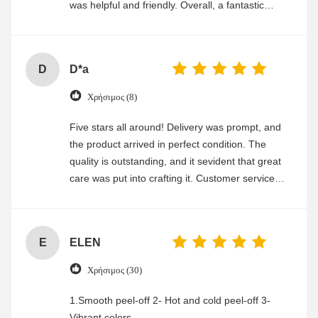
was helpful and friendly. Overall, a fantastic
experience
D
D*a
Χρήσιμος (8)
Five stars all around! Delivery was prompt, and
the product arrived in perfect condition. The
quality is outstanding, and it sevident that great
care was put into crafting it. Customer service
was friendly and efficient, ensuring a smooth and
enjoyable shopping experience.
E
ELEN
Χρήσιμος (30)
1.Smooth peel-off 2- Hot and cold peel-off 3-
Vibrant colors