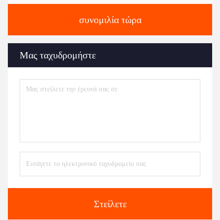
συνομιλία τώρα
Μας ταχυδρομήστε
Στείλετε