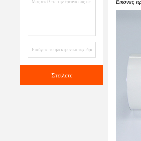
Εικόνες π
Στείλετε