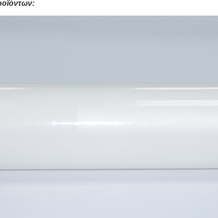
ροϊόντων: