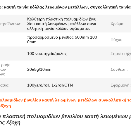
ω:
καυτή ταινία κόλλας λειωμένων μετάλλων
,
συγκολλητική ταινί
Καλύτερη πλαστική πολυαμιδίων βινυ
προϊόντων:
λίου καυτή λειωμένων μετάλλων συγκ
Χρώμα:
ολλητική ταινία κόλλας υφάσματος
προσαρμοσμένο μέγεθος 500mm 100
:
Πάχος:
0mm
100 ναυπηγεία/ρόλος
Σημείο τήξ
ς ροής
νων
20±5g/10min
Σύνθεση:
ων:
ασία:
100yard/roll, 1-2roll/CTN
Εφαρμογή:
ολυαμιδίων βινυλίου καυτή λειωμένων μετάλλων συγκολλητική τα
έξοχη
 πλαστική πολυαμιδίων βινυλίου καυτή λειωμένων μ
ς έξοχη