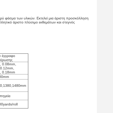
υρύ φάσμα των υλικών. Εκτελεί μια άριστη προσκόλληση
λλητικό άριστο πλύσιμο εκθεμάτων και στεγνός
e έγγραφο
θέρωσης
, 0.08mm,
 0.12mm,
, 0.18mm
00mm
00,1380,1480mm
πηγεία
0yards/roll