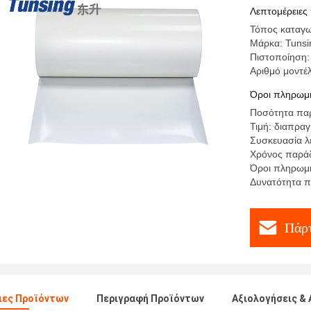
ναυπηγεί
Λεπτομέρειες
Τόπος καταγω
Μάρκα: Tunsi
Πιστοποίηση:
Αριθμό μοντέ
Όροι πληρωμή
Ποσότητα παρ
Τιμή: διαπρα
Συσκευασία λε
Χρόνος παράδ
Όροι πληρωμή
Δυνατότητα π
Πάρτ
ιες Προϊόντων
Περιγραφή Προϊόντων
Αξιολογήσεις & 