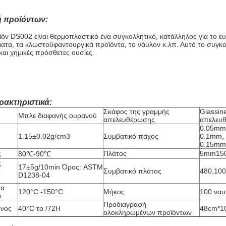
 προϊόντων:
ϊόν DS002 είναι θερμοπλαστικό ένα συγκολλητικό, κατάλληλος για το ε
ματα, τα κλωστοϋφαντουργικά προϊόντα, το νάυλον κ.λπ. Αυτό το συγκο
και χημικές πρόσθετες ουσίες.
ρακτηριστικά:
Σκάφος της γραμμής
Glassin
Μπλε διαφανής ουρανού
απελευθέρωσης
απελευ
0.05mm
1.15±0.02g/cm3
Συμβατικό πάχος
0.1mm,
0.15mm
ς
Πλάτος
5mm15
80℃-90℃
ς
17±5g/10min Όρος: ASTM
Συμβατικό πλάτος
480,10
D1238-04
σα
120°C -150°C
Μήκος
100 ναυ
α
Προδιαγραφή
όνος
40°C το /72H
48cm*10
ολοκληρωμένων προϊόντων