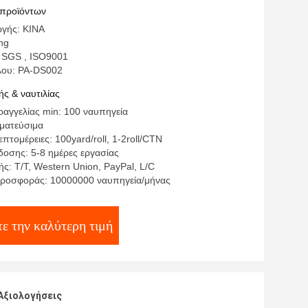
α/ρόλος κόλλας υφάσματος έξοχη
 προϊόντων
γής: ΚΙΝΑ
ng
 SGS , ISO9001
λου: PA-DS002
ς & ναυτιλίας
αγγελίας min: 100 ναυπηγεία
γματεύσιμα
πτομέρειες: 100yard/roll, 1-2roll/CTN
οσης: 5-8 ημέρες εργασίας
ς: T/T, Western Union, PayPal, L/C
ροσφοράς: 10000000 ναυπηγεία/μήνας
ε την καλύτερη τιμή
Αξιολογήσεις