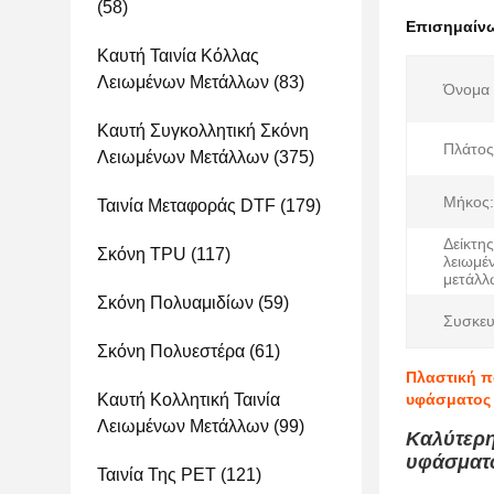
(58)
Επισημαίν
Καυτή Ταινία Κόλλας
Λειωμένων Μετάλλων
(83)
Όνομα 
Καυτή Συγκολλητική Σκόνη
Πλάτος
Λειωμένων Μετάλλων
(375)
Μήκος:
Ταινία Μεταφοράς DTF
(179)
Δείκτη
Σκόνη TPU
(117)
λειωμέ
μετάλλ
Σκόνη Πολυαμιδίων
(59)
Συσκευ
Σκόνη Πολυεστέρα
(61)
Πλαστική π
Καυτή Κολλητική Ταινία
υφάσματος 
Λειωμένων Μετάλλων
(99)
Καλύτερη
υφάσματο
Ταινία Της PET
(121)