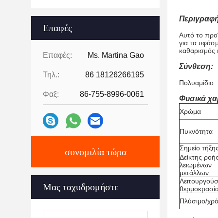
Περιγραφή
Επαφές
Αυτό το προ
για τα υφάσ
καθαρισμός 
Επαφές:
Ms. Martina Gao
Σύνθεση:
Τηλ.:
86 18126266195
Πολυαμίδιο
Φαξ:
86-755-8996-0061
Φυσικά χα
Χρώμα
Πυκνότητα
Σημείο τήξη
συνομιλία τώρα
Δείκτης ροή
λειωμένων
μετάλλων
Λειτουργού
Μας ταχυδρομήστε
θερμοκρασί
Πλύσιμο/χρ