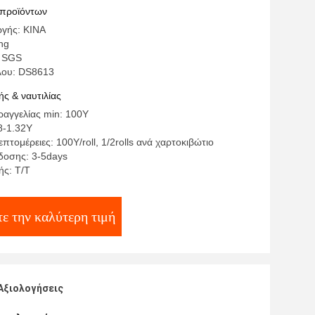
θάνιο ροής λειωμένων μετάλλων PC
 προϊόντων
γής: ΚΙΝΑ
ng
: SGS
λου: DS8613
ς & ναυτιλίας
αγγελίας min: 100Y
8-1.32Y
πτομέρειες: 100Y/roll, 1/2rolls ανά χαρτοκιβώτιο
δοσης: 3-5days
ς: T/T
ε την καλύτερη τιμή
Αξιολογήσεις