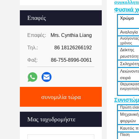
συγκολλητι
Φυσικά χ
Επαφές
Χρώμα
Αναλογία
Επαφές:
Mrs. Cynthia Liang
Ανοίγοντα
χρόνος
Τηλ.:
86 18126266192
Δείκτης
ρευστότη
Φαξ:
86-755-8996-0061
Σκληρότη
Λειώνοντ
σειρά
Θερμοκρασ
ενεργοποί
συνομιλία τώρα
Συνιστώμ
Πρώτη ελα
Μηχανική
Μας ταχυδρομήστε
φορμών
Καυτός π
Πίεση