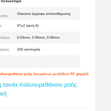
α πολυεστέρα
Glassine έγγραφο απελευθέρωσης
ωσης:
α:
97±2 (ακτή Α)
 πάχος:
0.03mm, 0.05mm, 0.08mm
μήκος:
100 ναυπηγεία
πολυουρεθάνιο ροής λειωμένων μετάλλων PC χαμηλό
ή ταινία πολυουρεθάνιου ροής
ική