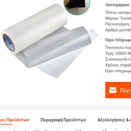
πολυουρε
Λεπτομέρειες
χαμηλό
Τόπος καταγω
Μάρκα: Tunsi
Πιστοποίηση
Αριθμό μοντέ
Όροι πληρωμή
Ποσότητα παρ
Τιμή: USD0.9
Συσκευασία λε
Χρόνος παρά
Όροι πληρωμή
Πάρτ
ιες Προϊόντων
Περιγραφή Προϊόντων
Αξιολογήσεις & 