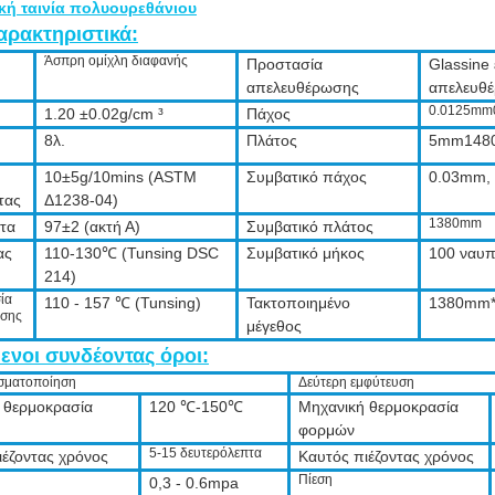
κή ταινία πολυουρεθάνιου
αρακτηριστικά:
Άσπρη ομίχλη διαφανής
Προστασία
Glassine
απελευθέρωσης
απελευθ
0.0125mm
1.20 ±0.02g/cm ³
Πάχος
ς
8λ.
Πλάτος
5mm148
10±5g/10mins
(
ASTM
Συμβατικό πάχος
0.03mm,
τας
Δ
1238
-04)
1380mm
τα
97±2 (ακτή Α)
Συμβατικό πλάτος
ας
110-130℃ (Tunsing DSC
Συμβατικό μήκος
100 ναυπ
214)
ία
110 - 157 ℃
(
Tunsing
)
Τακτοποιημένο
1380mm*1
ησης
μέγεθος
ενοι συνδέοντας όροι:
σματοποίηση
Δεύτερη εμφύτευση
 θερμοκρασία
120 ℃-150℃
Μηχανική θερμοκρασία
φορμών
5-15 δευτερόλεπτα
ιέζοντας χρόνος
Καυτός πιέζοντας χρόνος
Πίεση
0,3 - 0.6mpa