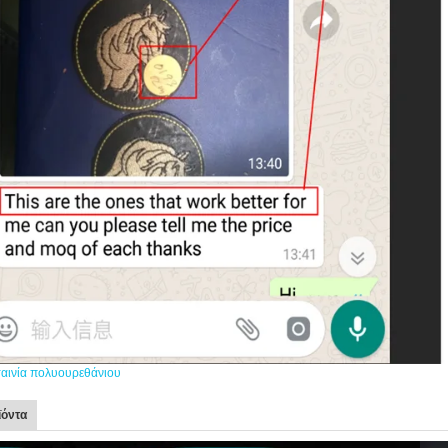
ταινία πολυουρεθάνιου
ϊόντα