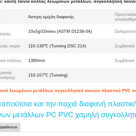
ω:
καυτή ταινία κόλλας λειωμένων μετάλλων
,
συγκολλητική ταινί
Προστασία
:
Άσπρη ομίχλη διαφανής
απελευθέρ
10±5g/10mins (ASTM D1238-04)
Σκληρότητ
τητας:
ντας σειρά:
110-130℃ (Tunsing DSC 214)
Συμβατικό
ικό πλάτος:
1380mm
Συμβατικό 
ρασία
110-157℃ (Tunsing)
ποίησης:
αυτό λειωμένων μετάλλων συγκολλητικό ταινιών πλαστικό PVC 
παπούτσια και την παχιά διαφανή πλαστικ
νων μετάλλων PC PVC χαμηλή συγκολλητ
προϊόντων