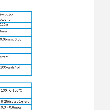
 έγγραφο
έρωσης
0.15mm
0mm
 0.05mm, 0.08mm,
ηγεία
00yards/roll
130 ℃-180℃
8-25δευτερόλεπτα
0,3 - 0.6mpa