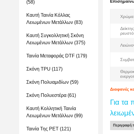
Επισημαίν
(58)
Καυτή Ταινία Κόλλας
Χρώμα
Λειωμένων Μετάλλων
(83)
Δείκτης
ρευστό
Καυτή Συγκολλητική Σκόνη
Λειωμένων Μετάλλων
(375)
Λειώνο
Ταινία Μεταφοράς DTF
(179)
Συμβατ
Σκόνη TPU
(117)
Θερμοκ
ενεργο
Σκόνη Πολυαμιδίων
(59)
Διαφανές κ
Σκόνη Πολυεστέρα
(61)
Για τα 
Καυτή Κολλητική Ταινία
λειωμέ
Λειωμένων Μετάλλων
(99)
Περιγραφή 
Ταινία Της PET
(121)