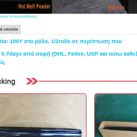
ταινία πολυουρεθάνιου
& ναυτιλία
ία: 100Y στο ρόλο, 1/2rolls σε περίπτωση που
: 5-7days από σαφή (DHL, Fedex, USP και ούτω καθεξ
ς.