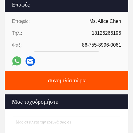
Επαφές
Επαφές:
Ms. Alice Chen
Τηλ.:
18126266196
Φαξ:
86-755-8996-0061
συνομιλία τώρα
Μας ταχυδρομήστε