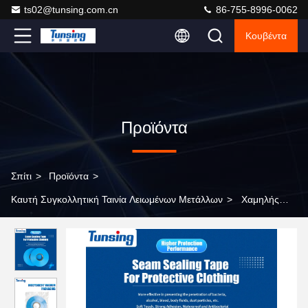
ts02@tunsing.com.cn
86-755-8996-0062
Κουβέντα
Προϊόντα
Σπίτι
>
Προϊόντα
>
Καυτή Συγκολλητική Ταινία Λειωμένων Μετάλλων
>
Χαμηλής
θερμοκρασίας το καυτό πλάτος 20mm ταινιών λειωμένων
μετάλλων συγκολλητικό σφράγιση ραφών δένει μη τοξικό με ταινία