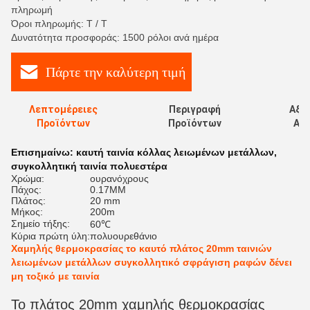
πληρωμή
Όροι πληρωμής: T / T
Δυνατότητα προσφοράς: 1500 ρόλοι ανά ημέρα
Πάρτε την καλύτερη τιμή
Λεπτομέρειες
Περιγραφή
Αξι
Προϊόντων
Προϊόντων
Αξι
Επισημαίνω:
καυτή ταινία κόλλας λειωμένων μετάλλων
,
συγκολλητική ταινία πολυεστέρα
Χρώμα:
ουρανόχρους
Πάχος:
0.17MM
Πλάτος:
20 mm
Μήκος:
200m
Σημείο τήξης:
60℃
Κύρια πρώτη ύλη:
πολυουρεθάνιο
Χαμηλής θερμοκρασίας το καυτό πλάτος 20mm ταινιών
λειωμένων μετάλλων συγκολλητικό σφράγιση ραφών δένει
μη τοξικό με ταινία
Το πλάτος 20mm χαμηλής θερμοκρασίας