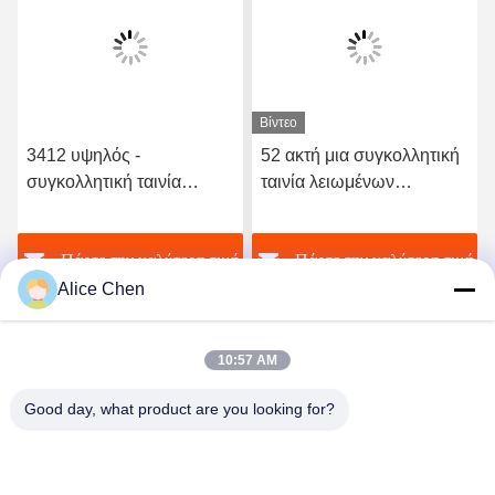
Βίντεο
3412 υψηλός -
52 ακτή μια συγκολλητική
συγκολλητική ταινία
ταινία λειωμένων
λειωμένων μετάλλων
μετάλλων σκληρότητας
ποιοτικού ελαστική
TPU καυτή για το άνευ
ή
Πάρτε την καλύτερη τιμή
Πάρτε την καλύτερη τιμή
πολυουρεθάνιου καυτή
ραφής εσώρουχο
Alice Chen
10:57 AM
Good day, what product are you looking for?
Shenzhen Tunsing Plastic Products Co., Ltd.
ts02@tunsing.com.cn