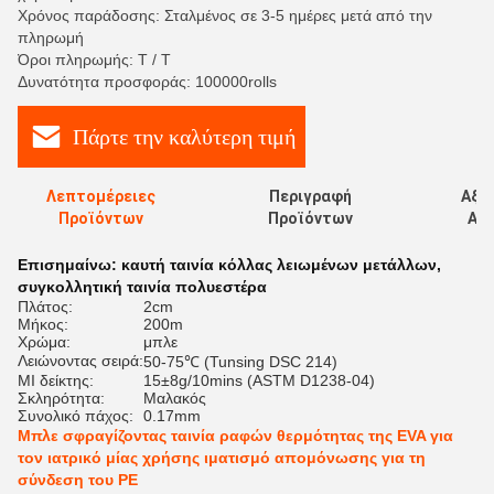
Χρόνος παράδοσης: Σταλμένος σε 3-5 ημέρες μετά από την
πληρωμή
Όροι πληρωμής: T / T
Δυνατότητα προσφοράς: 100000rolls
Πάρτε την καλύτερη τιμή
Λεπτομέρειες
Περιγραφή
Αξι
Προϊόντων
Προϊόντων
Αξι
Επισημαίνω:
καυτή ταινία κόλλας λειωμένων μετάλλων
,
συγκολλητική ταινία πολυεστέρα
Πλάτος:
2cm
Μήκος:
200m
Χρώμα:
μπλε
Λειώνοντας σειρά:
50-75℃ (Tunsing DSC 214)
MI δείκτης:
15±8g/10mins (ASTM D1238-04)
Σκληρότητα:
Μαλακός
Συνολικό πάχος:
0.17mm
Μπλε σφραγίζοντας ταινία ραφών θερμότητας της EVA για
τον ιατρικό μίας χρήσης ιματισμό απομόνωσης για τη
σύνδεση του PE