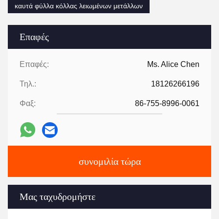
καυτά φύλλα κόλλας λειωμένων μετάλλων
Επαφές
Επαφές:
Ms. Alice Chen
Τηλ.:
18126266196
Φαξ:
86-755-8996-0061
συνομιλία τώρα
Μας ταχυδρομήστε