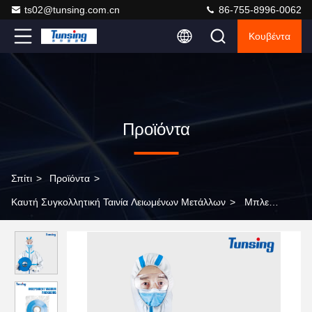
ts02@tunsing.com.cn
86-755-8996-0062
Κουβέντα
Προϊόντα
Σπίτι
>
Προϊόντα
>
Καυτή Συγκολλητική Ταινία Λειωμένων Μετάλλων
>
Μπλε
σφραγίζοντας ταινία ραφών θερμότητας της EVA για τον ιατρικό
μίας χρήσης ιματισμό απομόνωσης για τη σύνδεση του PE