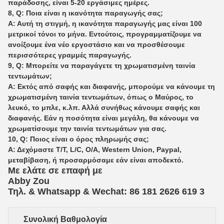
παράδοσης, είναι 5-20 εργάσιμες ημέρες.
8, Q: Ποια είναι η ικανότητα παραγωγής σας;
Α: Αυτή τη στιγμή, η ικανότητα παραγωγής μας είναι 100
μετρικοί τόνοι το μήνα. Εντούτοις, προγραμματίζουμε να
ανοίξουμε ένα νέο εργοστάσιο και να προσθέσουμε
περισσότερες γραμμές παραγωγής.
9, Q: Μπορείτε να παραγάγετε τη χρωματισμένη ταινία
τεντωμάτων;
Α: Εκτός από σαφής και διαφανής, μπορούμε να κάνουμε τη
χρωματισμένη ταινία τεντωμάτων, όπως ο Μαύρος, το
λευκό, το μπλε, κ.λπ. Αλλά συνήθως κάνουμε σαφής και
διαφανής. Εάν η ποσότητα είναι μεγάλη, θα κάνουμε να
χρωματίσουμε την ταινία τεντωμάτων για σας.
10, Q: Ποιος είναι ο όρος πληρωμής σας;
Α: Δεχόμαστε T/T, L/C, O/A, Western Union, Paypal,
μεταβίβαση, ή προσαρμόσαμε εάν είναι αποδεκτό.
Με ελάτε σε επαφή με
Abby Zou
Τηλ. & Whatsapp & Wechat: 86 181 2626 619
3
Συνολική Βαθμολογία