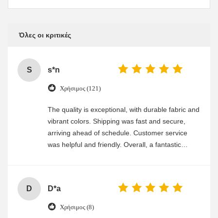
Όλες οι κριτικές
S
s*n
Χρήσιμος (121)
The quality is exceptional, with durable fabric and
vibrant colors. Shipping was fast and secure,
arriving ahead of schedule. Customer service
was helpful and friendly. Overall, a fantastic
experience
D
D*a
Χρήσιμος (8)