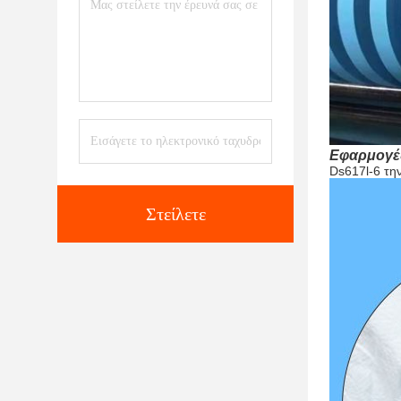
Εφαρμογέ
Ds617l-6 τη
Στείλετε