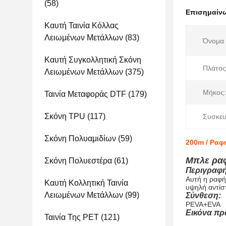
(58)
Επισημαίν
Καυτή Ταινία Κόλλας
Λειωμένων Μετάλλων
(83)
Όνομα 
Καυτή Συγκολλητική Σκόνη
Πλάτος
Λειωμένων Μετάλλων
(375)
Μήκος:
Ταινία Μεταφοράς DTF
(179)
Σκόνη TPU
(117)
Συσκευ
Σκόνη Πολυαμιδίων
(59)
200m / Ραφή
Μπλε ραφ
Σκόνη Πολυεστέρα
(61)
Περιγραφή
Αυτή η ραφή 
Καυτή Κολλητική Ταινία
υψηλή αντίστ
Λειωμένων Μετάλλων
(99)
Σύνθεση:
PEVA+EVA
Εικόνα πρ
Ταινία Της PET
(121)