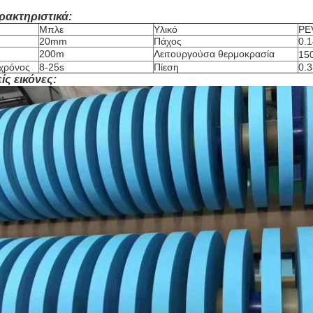
ρακτηριστικά:
Μπλε
Υλικό
PE
20mm
Πάχος
0.
200m
Λειτουργούσα θερμοκρασία
15
χρόνος
8-25s
Πίεση
0.
ίς εικόνες: