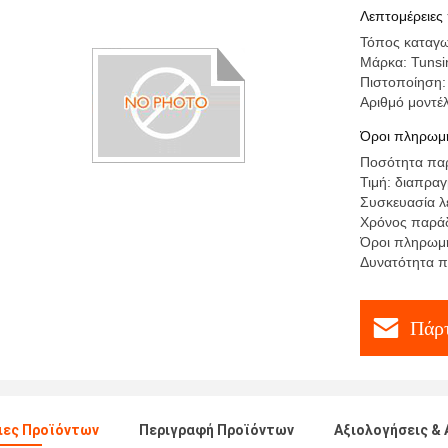
ενδυμασί
Λεπτομέρειες
Τόπος καταγω
Μάρκα: Tunsi
Πιστοποίηση:
Αριθμό μοντέ
Όροι πληρωμή
Ποσότητα παρα
Τιμή: διαπρα
Συσκευασία λε
Χρόνος παράδ
Όροι πληρωμή
Δυνατότητα π
Πάρτ
ιες Προϊόντων
Περιγραφή Προϊόντων
Αξιολογήσεις & 