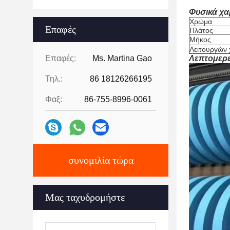
Φυσικά χα
Χρώμα
Επαφές
Πλάτος
Μήκος
Λειτουργών 
Επαφές:
Ms. Martina Gao
Λεπτομερε
Τηλ.:
86 18126266195
Φαξ:
86-755-8996-0061
συνομιλία τώρα
Μας ταχυδρομήστε