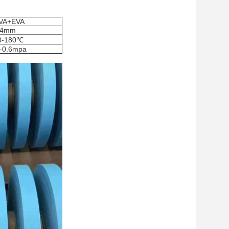
VA+EVA
14mm
0-180℃
3-0.6mpa