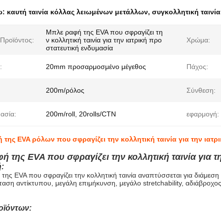
ω:
καυτή ταινία κόλλας λειωμένων μετάλλων
,
συγκολλητική ταινί
Μπλε ραφή της EVA που σφραγίζει τη
Προϊόντος:
ν κολλητική ταινία για την ιατρική προ
Χρώμα:
στατευτική ενδυμασία
:
20mm προσαρμοσμένο μέγεθος
Πάχος:
200m/ρόλος
Σύνθεση:
ασία:
200m/roll, 20rolls/CTN
εφαρμογή:
 της EVA ρόλων που σφραγίζει την κολλητική ταινία για την ιατ
ή της EVA που σφραγίζει την κολλητική ταινία για τ
:
της EVA που σφραγίζει την κολλητική ταινία αναπτύσσεται για διάμεση
αση αντίκτυπου, μεγάλη επιμήκυνση, μεγάλο stretchability, αδιάβροχος
οϊόντων: