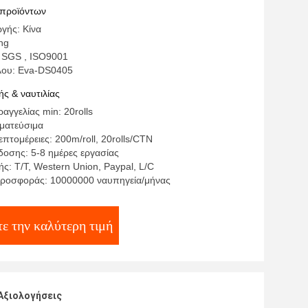
α
 προϊόντων
γής: Κίνα
ng
 SGS , ISO9001
λου: Eva-DS0405
ς & ναυτιλίας
γγελίας min: 20rolls
γματεύσιμα
πτομέρειες: 200m/roll, 20rolls/CTN
οσης: 5-8 ημέρες εργασίας
ς: T/T, Western Union, Paypal, L/C
ροσφοράς: 10000000 ναυπηγεία/μήνας
ε την καλύτερη τιμή
Αξιολογήσεις