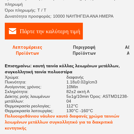
πληρωμή
Όροι πληρωμής: T / T
Δυνατότητα προσφοράς: 10000 ΝΑΥΠΗΓΕΙΑ ΑΝΑ ΗΜΕΡΑ
Πάρτε την καλύτερη τιμή
Λεπτομέρειες
Περιγραφή
Αξι
Προϊόντων
Προϊόντων
Αξι
Επισημαίνω:
καυτή ταινία κόλλας λειωμένων μετάλλων
,
συγκολλητική ταινία πολυεστέρα
Χρώμα:
διαφανής
Πυκνότητα:
1.18±0.02g/cm3
Ανοίγοντας χρόνος:
10Min
Σκληρότητα:
82±2 ακτή Α
Δείκτης ροής λειωμένων
5±1g/10min Όρος: ASTMD1238-
μετάλλων:
04
Θερμοκρασία ρεολογίας:
112°C
Θερμοκρασία λειτουργίας:
130°C -160°C
Πολυουρεθάνιου νάυλον καυτό διαφανές χρώμα ταινιών
λειωμένων μετάλλων συγκολλητικό για τα διακριτικά
κεντητικής