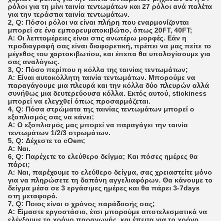
ρόλοι για τη μίνι ταινία τεντωμάτων και 27 ρόλοι ανά παλέτα
για την τεράστια ταινία τεντωμάτων.
2, Q: Πόσοι ρόλοι να είναι πλήρη που εναρμονίζονται
μπορεί σε ένα εμπορευματοκιβώτιο, όπως 20FT, 40FT;
Α: Οι λεπτομέρειες είναι στις ανωτέρω μορφές. Εάν η
προδιαγραφή σας είναι διαφορετική, πρέπει να μας πείτε το
μέγεθος του χαρτοκιβωτίου, και έπειτα θα υπολογίσουμε για
σας αναλόγως.
3, Q: Πόσο περίπου η κόλλα της ταινίας τεντωμάτων;
Α: Είναι αυτοκόλλητη ταινία τεντωμάτων. Μπορούμε να
παραγάγουμε μια πλευρά και την κόλλα δύο πλευρών αλλά
συνήθως μια δευτερεύουσα κόλλα. Εκτός αυτού, stickiness
μπορεί να ελεγχθεί όπως προσαρμόζεται.
4, Q: Πόσα στρώματα της ταινίας τεντωμάτων μπορεί ο
εξοπλισμός σας να κάνει;
Α: Ο εξοπλισμός μας μπορεί να παραγάγει την ταινία
τεντωμάτων 1/2/3 στρωμάτων.
5, Q: Δέχεστε το cOem;
Α: Ναι.
6, Q: Παρέχετε το ελεύθερο δείγμα; Και πόσες ημέρες θα
πάρει;
Α: Ναι, παρέχουμε το ελεύθερο δείγμα, σας χρειαστείτε μόνο
για να πληρώσετε τη δαπάνη αγγελιαφόρων. Θα κάνουμε το
δείγμα μέσα σε 3 εργάσιμες ημέρες και θα πάρει 3-7days
στη μεταφορά.
7, Q: Ποιος είναι ο χρόνος παράδοσής σας;
Α: Είμαστε εργοστάσιο, έτσι μπορούμε αποτελεσματικά να
ελέγξουμε το χρόνο παραγωγής, και έπειτα για το χρόνο