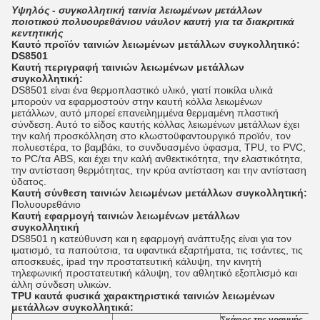
Υψηλός - συγκολλητική ταινία λειωμένων μετάλλων
ποιοτικού πολυουρεθάνιου νάυλον καυτή για τα διακριτικά
κεντητικής
Καυτό προϊόν ταινιών λειωμένων μετάλλων συγκολλητικό:
DS8501
Καυτή περιγραφή ταινιών λειωμένων μετάλλων
συγκολλητική:
DS8501 είναι ένα θερμοπλαστικό υλικό, γιατί ποικίλα υλικά
μπορούν να εφαρμοστούν στην καυτή κόλλα λειωμένων
μετάλλων, αυτό μπορεί επανειλημμένα θερμαμένη πλαστική
σύνδεση. Αυτό το είδος καυτής κόλλας λειωμένων μετάλλων έχει
την καλή προσκόλληση στο κλωστοϋφαντουργικό προϊόν, τον
πολυεστέρα, το βαμβάκι, το συνδυασμένο ύφασμα, TPU, το PVC,
το PC/τα ABS, και έχει την καλή ανθεκτικότητα, την ελαστικότητα,
την αντίσταση θερμότητας, την κρύα αντίσταση και την αντίσταση
ύδατος.
Καυτή
σύνθεση
ταινιών λειωμένων μετάλλων συγκολλητική
:
Πολυουρεθάνιο
Καυτή εφαρμογή ταινιών λειωμένων μετάλλων
συγκολλητική
DS8501 η κατεύθυνση και η εφαρμογή ανάπτυξης είναι για τον
ιματισμό, τα παπούτσια, τα υφαντικά εξαρτήματα, τις τσάντες, τις
αποσκευές, ipad την προστατευτική κάλυψη, την κινητή
τηλεφωνική προστατευτική κάλυψη, τον αθλητικό εξοπλισμό και
άλλη σύνδεση υλικών.
TPU καυτά φυσικά χαρακτηριστικά ταινιών λειωμένων
μετάλλων συγκολλητικά: