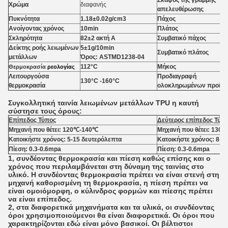
Σκάφος της γραμμής
Χρώμα
διαφανής
απελευθέρωσης
Πυκνότητα
1.18±0.02g/cm3
Πάχος
Ανοίγοντας χρόνος
10min
Πλάτος
Σκληρότητα
82±2 ακτή Α
Συμβατικό πάχος
Δείκτης ροής λειωμένων
5±1g/10min
Συμβατικό πλάτος
μετάλλων
Όρος: ASTMD1238-04
112°C
Μήκος
Θερμοκρασία
ρεολογίας
Λειτουργούσα
Προδιαγραφή
130°C -160°C
θερμοκρασία
ολοκληρωμένων προϊό
Συγκολλητική ταινία λειωμένων μετάλλων TPU η καυτή
σύστησε τους όρους:
Επίπεδος Τύπος
Δεύτερος επίπεδος Τύπ
Μηχανή που θέτει: 120℃-140℃
Μηχανή που θέτει: 130
Κατοικήστε χρόνος: 5-15 δευτερόλεπτα
Κατοικήστε χρόνος: 8-2
Πίεση: 0.3-0.6mpa
Πίεση: 0.3-0.6mpa
1, συνδέοντας θερμοκρασία και πίεση καθώς επίσης και ο
χρόνος που περιλαμβάνεται στη δύναμη της ταινίας στο
υλικό. Η συνδέοντας θερμοκρασία πρέπει να είναι στενή στη
μηχανή καθορισμένη τη θερμοκρασία, η πίεση πρέπει να
είναι ομοιόμορφη, ο κύλινδρος φορμών και πίεσης πρέπει
να είναι επίπεδος.
2, στα διαφορετικά μηχανήματα και τα υλικά, οι συνδέοντας
όροι χρησιμοποιούμενοι θα είναι διαφορετικά. Οι όροι που
χαρακτηρίζονται εδώ είναι μόνο βασικοί. Οι βέλτιστοι