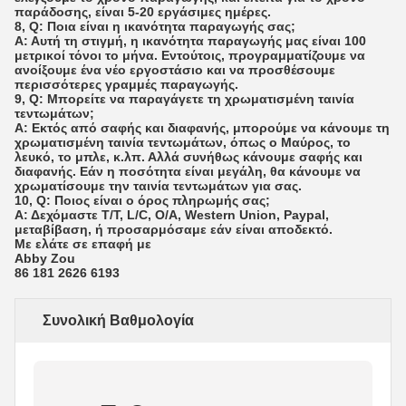
παράδοσης, είναι 5-20 εργάσιμες ημέρες.
8, Q: Ποια είναι η ικανότητα παραγωγής σας;
Α: Αυτή τη στιγμή, η ικανότητα παραγωγής μας είναι 100
μετρικοί τόνοι το μήνα. Εντούτοις, προγραμματίζουμε να
ανοίξουμε ένα νέο εργοστάσιο και να προσθέσουμε
περισσότερες γραμμές παραγωγής.
9, Q: Μπορείτε να παραγάγετε τη χρωματισμένη ταινία
τεντωμάτων;
Α: Εκτός από σαφής και διαφανής, μπορούμε να κάνουμε τη
χρωματισμένη ταινία τεντωμάτων, όπως ο Μαύρος, το
λευκό, το μπλε, κ.λπ. Αλλά συνήθως κάνουμε σαφής και
διαφανής. Εάν η ποσότητα είναι μεγάλη, θα κάνουμε να
χρωματίσουμε την ταινία τεντωμάτων για σας.
10, Q: Ποιος είναι ο όρος πληρωμής σας;
Α: Δεχόμαστε T/T, L/C, O/A, Western Union, Paypal,
μεταβίβαση, ή προσαρμόσαμε εάν είναι αποδεκτό.
Με ελάτε σε επαφή με
Abby Zou
86 181 2626 6193
Συνολική Βαθμολογία