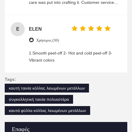
care was put into crafting it. Customer service
was friendly and efficient, ensuring a smooth and
enjoyable shopping experience.
E
ELEN
Χρήσιμος (30)
1.Smooth peel-off 2- Hot and cold peel-off 3-
Vibrant colors
Tags:
καυτή ταινία κόλλας λειωμένων μετάλλων
συγκολλητική ταινία πολυεστέρα
καυτά φύλλα κόλλας λειωμένων μετάλλων
Επαφές