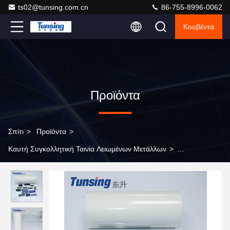
ts02@tunsing.com.cn
86-755-8996-0062
Κουβέντα
Προϊόντα
Σπίτι
>
Προϊόντα
>
Καυτή Συγκολλητική Ταινία Λειωμένων Μετάλλων
>
Πολυουρεθάνιου νάυλον καυτό διαφανές χρώμα ταινιών
λειωμένων μετάλλων συγκολλητικό για τα διακριτικά κεντητικής