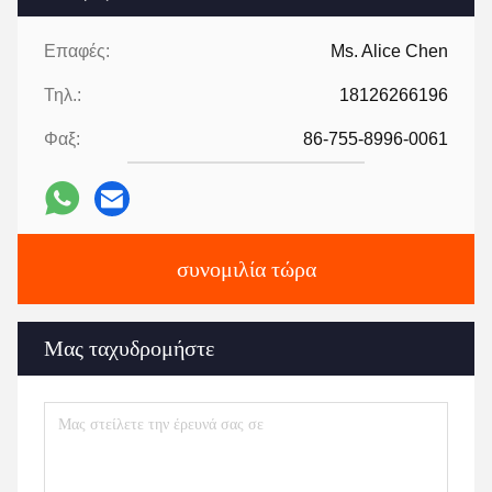
Επαφές:
Ms. Alice Chen
Τηλ.:
18126266196
Φαξ:
86-755-8996-0061
συνομιλία τώρα
Μας ταχυδρομήστε