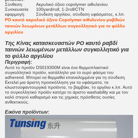
Σύνθεση:
Ακρυλικό όξινο copolymer αιθυλενίου
Συσκευασία:
100yard/roll, 1-2roll/CTN
εφαρμογή:
Σύνδεση αργιλίου, σύνδεση υφάσματος, κ.λπ.
PO καυτό ακρυλικό όξινο Copolymer αιθυλενίου ραβδιών
ταινιών λειωμένων μετάλλων συγκολλητικό για το φύλλο
αργιλίου
Της Κίνας κατασκευαστών PO καυτό ραβδί
ταινιών λειωμένων μετάλλων συγκολλητικό για
το φύλλο αργιλίου
Περιγραφή:
Αυτό το προϊόν DS019300M είναι ένα θερμοπλαστικό
συγκολλητικό προϊόν, κατάλληλο για το ευρύ φάσμα του
adherend. Μπορεί να θερμαθεί επανειλημμένα για τη σύνδεση.
Εκτελεί μια άριστη προσκόλληση για τα υφάσματα, τα
κλωστοϋφαντουργικά προϊόντα, το βαμβάκι, το αργίλιο κ.λπ. Αυτό
το συγκολλητικό προϊόν κατέχει το άριστο washability και με τον
καλό στεγνό καθαρισμό και τις χημικές πρόσθετες ουσίες
ανθεκτικούς.
Εικόνα προϊόντων: