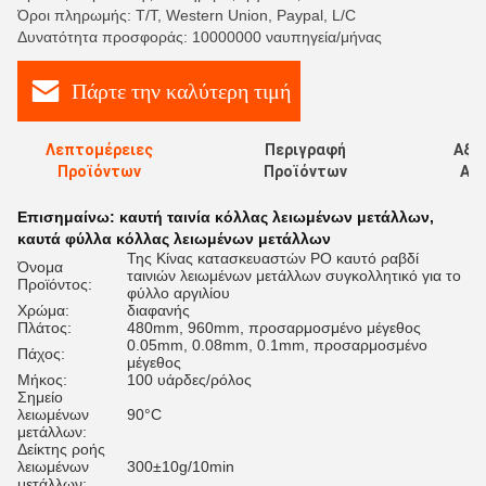
Όροι πληρωμής: T/T, Western Union, Paypal, L/C
Δυνατότητα προσφοράς: 10000000 ναυπηγεία/μήνας
Πάρτε την καλύτερη τιμή
Λεπτομέρειες
Περιγραφή
Αξι
Προϊόντων
Προϊόντων
Αξι
Επισημαίνω:
καυτή ταινία κόλλας λειωμένων μετάλλων
,
καυτά φύλλα κόλλας λειωμένων μετάλλων
Της Κίνας κατασκευαστών PO καυτό ραβδί
Όνομα
ταινιών λειωμένων μετάλλων συγκολλητικό για το
Προϊόντος:
φύλλο αργιλίου
Χρώμα:
διαφανής
Πλάτος:
480mm, 960mm, προσαρμοσμένο μέγεθος
0.05mm, 0.08mm, 0.1mm, προσαρμοσμένο
Πάχος:
μέγεθος
Μήκος:
100 υάρδες/ρόλος
Σημείο
λειωμένων
90°C
μετάλλων:
Δείκτης ροής
λειωμένων
300±10g/10min
μετάλλων: