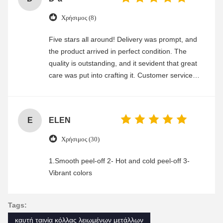
Χρήσιμος (8)
Five stars all around! Delivery was prompt, and
the product arrived in perfect condition. The
quality is outstanding, and it sevident that great
care was put into crafting it. Customer service
was friendly and efficient, ensuring a smooth and
enjoyable shopping experience.
E
ELEN
Χρήσιμος (30)
1.Smooth peel-off 2- Hot and cold peel-off 3-
Vibrant colors
Tags:
καυτή ταινία κόλλας λειωμένων μετάλλων