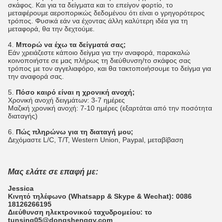
σκάφος. Και για τα δείγματα και το επείγον φορτίο, το
μεταφέρουμε αεροπορικώς δεδομένου ότι είναι ο γρηγορότερος
τρόπος. Φυσικά εάν να έχοντας άλλη καλύτερη ιδέα για τη
μεταφορά, θα την δεχτούμε.
4.
Μπορώ να έχω τα δείγματά σας;
Εάν χρειάζεστε κάποιο δείγμα για την αναφορά, παρακαλώ
κοινοποιήστε σε μας πλήρως τη διεύθυνση/το σκάφος σας
τρόπος με τον αγγελιαφόρο, και θα τακτοποιήσουμε το δείγμα για
την αναφορά σας.
5.
Πόσο καιρό είναι η χρονική ανοχή;
Χρονική ανοχή δειγμάτων: 3-7 ημέρες
Μαζική χρονική ανοχή: 7-10 ημέρες (εξαρτάται από την ποσότητα
διαταγής)
6.
Πώς πληρώνω για τη διαταγή μου;
Δεχόμαστε L/C, T/T, Western Union, Paypal, μεταβίβαση
Μας ελάτε σε επαφή με:
Jessica
Κινητό τηλέφωνο (Whatsapp & Skype & Wechat): 0086
18126266195
Διεύθυνση ηλεκτρονικού ταχυδρομείου: το
tunsing05@dongshengqy.com