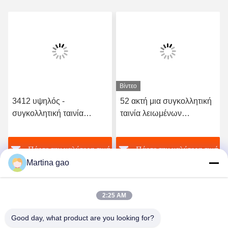
Βίντεο
3412 υψηλός -
52 ακτή μια συγκολλητική
συγκολλητική ταινία
ταινία λειωμένων
λειωμένων μετάλλων
μετάλλων σκληρότητας
ποιοτικού ελαστική
TPU καυτή για το άνευ
ή
Πάρτε την καλύτερη τιμή
Πάρτε την καλύτερη τιμή
πολυουρεθάνιου καυτή
ραφής εσώρουχο
Martina gao
2:25 AM
Good day, what product are you looking for?
Shenzhen Tunsing Plastic Products Co., Ltd.