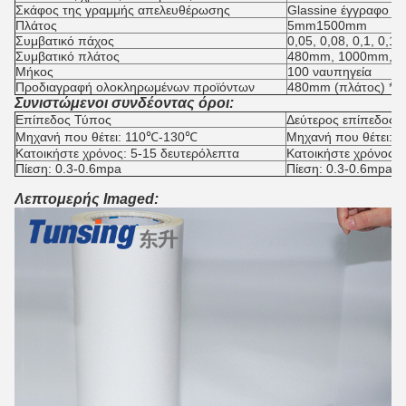
Σκάφος της γραμμής απελευθέρωσης
Glassine έγγραφο α
Πλάτος
5mm1500mm
Συμβατικό πάχος
0,05, 0,08, 0,1, 0,1
Συμβατικό πλάτος
480mm, 1000mm, 
Μήκος
100 ναυπηγεία
Προδιαγραφή ολοκληρωμένων προϊόντων
480mm (πλάτος) *100
Συνιστώμενοι συνδέοντας όροι:
Επίπεδος Τύπος
Δεύτερος επίπεδος 
Μηχανή που θέτει: 110℃-130℃
Μηχανή που θέτει:
Κατοικήστε χρόνος: 5-15 δευτερόλεπτα
Κατοικήστε χρόνος:
Πίεση: 0.3-0.6mpa
Πίεση: 0.3-0.6mpa
Λεπτομερής Imaged: