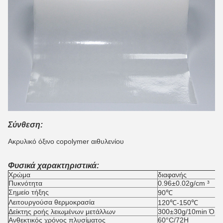
Σύνθεση:
Ακρυλικό όξινο copolymer αιθυλενίου
Φυσικά χαρακτηριστικά:
Χρώμα
διαφανής
Πυκνότητα
0.96±0.02g/cm ³
Σημείο τήξης
90℃
Λειτουργούσα θερμοκρασία
120℃-150℃
Δείκτης ροής λειωμένων μετάλλων
300±30g/10min Όρ
Ανθεκτικός χρόνος πλυσίματος
60°C/72H