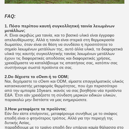
FAQ:
1. Πόσο περίπου καυτή συγκολλητική ταινία λειωμένων
μετάλλων;
Α: Είναι ακριβώς μια ταινία, και το βασικό υλικό είναι έγγραφο
απελευθέρωσης. Αλλά η ταινία είναι στερεά στη θερμοκρασία
δωματίου, όταν είναι σε θέση να συνδέσει η προσιτότητα το
σημείο λειωμένων μετάλλων της, αυτό άλλα υλικά, τα διαφορετικά
υλικά της καυτής συγκολλητικής ταινίας λειωμένων μετάλλων
έχουν τις διαφορετικές αποδόσεις και διαφορετικές χρήσεις,
χρειαζόμαστε να καταλάβουμε τις απαιτήσεις σας, κατόπιν σας
συστήνουμε σωστά προϊόντα σε σας.
2.Do δέχεστε το cOem ή το ODM;
Ναι, δεχόμαστε το cOem και ODM, είμαστε επαγγελματικός υλικός
κατασκευαστής μεταφοράς θερμότητας, που έχει περισσότερο
από την εμπειρία 10years. ικανός να σας βοηθήσει νέα προϊόντα
Ε&Α. Έτσι εάν χρειάζεστε τη σύνδεση μερικών ειδικών υλικών,
παρακαλώ μην διστάστε να μας ενημερώσετε.
3.How μεταφέρετε τα προϊόντα;
Εάν δεν είστε επείγοντες, μεταφέρουμε συνήθως με το σκάφος
επειδή είναι ο φτηνότερος τρόπος. Αλλά για την περιοχή της
δυτικής Ασίας,
παραδίδουμε με το τραίνο επειδή δεν υπάρχει καμία θάλασσα στο