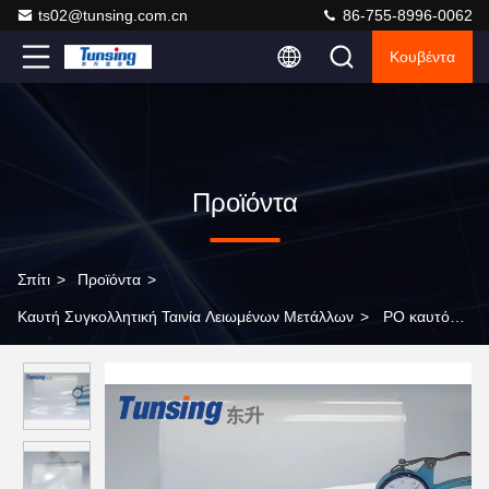
ts02@tunsing.com.cn
86-755-8996-0062
Κουβέντα
Προϊόντα
Σπίτι
>
Προϊόντα
>
Καυτή Συγκολλητική Ταινία Λειωμένων Μετάλλων
>
PO καυτό
ακρυλικό όξινο Copolymer αιθυλενίου ραβδιών ταινιών λειωμένων
μετάλλων συγκολλητικό για το φύλλο αργιλίου