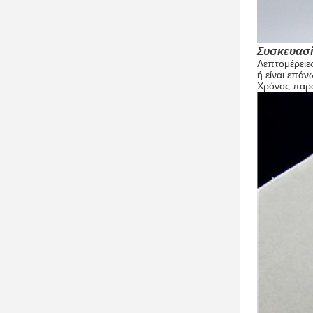
Συσκευασ
Λεπτομέρειες
ή είναι επά
Χρόνος παρά