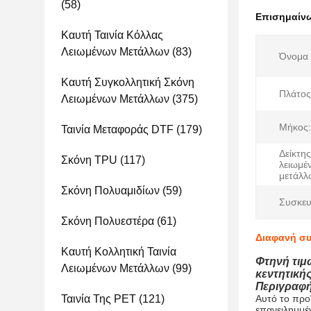
(58)
Επισημαίν
Καυτή Ταινία Κόλλας
Λειωμένων Μετάλλων
(83)
Όνομα 
Καυτή Συγκολλητική Σκόνη
Πλάτος
Λειωμένων Μετάλλων
(375)
Μήκος:
Ταινία Μεταφοράς DTF
(179)
Δείκτη
Σκόνη TPU
(117)
λειωμέ
μετάλλ
Σκόνη Πολυαμιδίων
(59)
Συσκευ
Σκόνη Πολυεστέρα
(61)
Διαφανή συ
Καυτή Κολλητική Ταινία
Φτηνή τιμ
Λειωμένων Μετάλλων
(99)
κεντητική
Περιγραφή
Ταινία Της PET
(121)
Αυτό το προ
επανειλημμέ