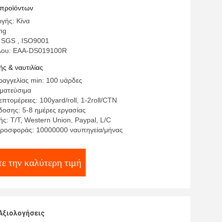
ζοντας κόλλα μπαλωμάτων κεντητικής
 προϊόντων
γής: Κίνα
ng
 SGS , ISO9001
έλου: EAA-DS019100R
ς & ναυτιλίας
αγγελίας min: 100 υάρδες
γματεύσιμα
πτομέρειες: 100yard/roll, 1-2roll/CTN
οσης: 5-8 ημέρες εργασίας
ς: T/T, Western Union, Paypal, L/C
ροσφοράς: 10000000 ναυπηγεία/μήνας
ε την καλύτερη τιμή
Αξιολογήσεις