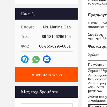
το συγκολλητ
Επαφές
Εφαρμογέ
Η κατεύθυνσ
αποσκευές, τ
Επαφές:
Ms. Martina Gao
Σύνθεση:
Τηλ.:
86 18126266195
Ακρυλικό όξι
Φαξ:
86-755-8996-0061
Φυσικά χα
Χρώμα
Πυκνότητα
Σημείο τήξη
συνομιλία τώρα
Λειτουργού
θερμοκρασί
Δείκτης ροή
λειωμένων
μετάλλων
Μας ταχυδρομήστε
Ανθεκτικός 
πλυσίματος
Εικόνες π