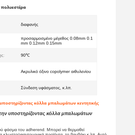
α πολυεστέρα
διαφανής
προσαρμοσμένο μέγεθος 0.08mm 0.1
mm 0.12mm 0.15mm
ης:
90℃
Ακρυλικό όξινο copolymer αιθυλενίου
Σύνδεση υφάσματος, κ.λπ.
 υποστηρίζοντας κόλλα μπαλωμάτων κεντητικής
α την υποστηρίζοντας κόλλα μπαλωμάτων
υρύ φάσμα του adherend. Μπορεί να θερμαθεί
τα κλωστοϋφαντουργικά προϊόντα, το βαμβάκι κ.λπ. Αυτό