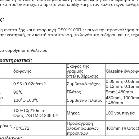
ικό προϊόν κατέχει το άριστο washability και με τον καλό στεγνό καθαρ
ς:
η ανάπτυξης και η εφαρμογή DS019100R είναι για την προσκόλληση στα
ην κεντητική, την καυτή αποτύπωση, το λογότυπο σιδήρου και τις τέχν
νο copolymer αιθυλενίου
ρακτηριστικά:
Σκάφος της
διαφανής
γραμμής
Glassine έγγρα
απελευθέρωσης
0.05mm, 0.08mm
0.96±0.02g/cm ³
Συμβατικό πάχος
0.12mm, 0.15m
ς
Πλάτος
5mm1480mm
90℃
σα
480mm, 1000mm
130℃-160℃
Συμβατικό πλάτος
α
1480mm
ς
100±10g/10min
Μήκος
100 ναυπηγεία
Όρος: ASTMD1238-04
Προδιαγραφή
χρόνος
40°C/72H
ολοκληρωμένων
480mm (πλάτος) 
προϊόντων
ροϊόντων: