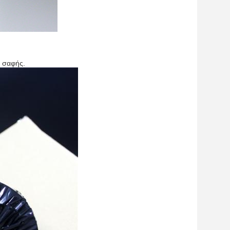
 σαφής.