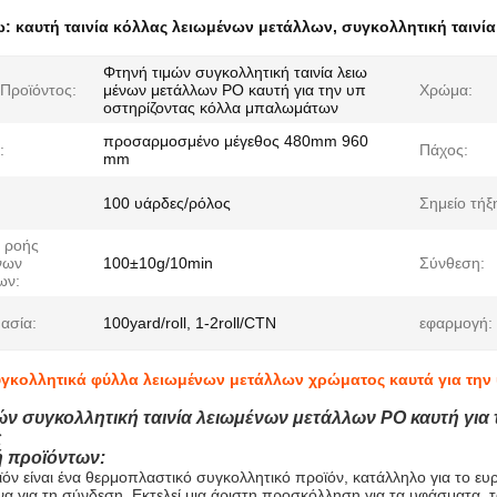
ω:
καυτή ταινία κόλλας λειωμένων μετάλλων
,
συγκολλητική ταινί
Φτηνή τιμών συγκολλητική ταινία λειω
Προϊόντος:
μένων μετάλλων PO καυτή για την υπ
Χρώμα:
οστηρίζοντας κόλλα μπαλωμάτων
προσαρμοσμένο μέγεθος 480mm 960
:
Πάχος:
mm
100 υάρδες/ρόλος
Σημείο τήξ
ς ροής
νων
100±10g/10min
Σύνθεση:
ων:
ασία:
100yard/roll, 1-2roll/CTN
εφαρμογή:
γκολλητικά φύλλα λειωμένων μετάλλων χρώματος καυτά για την
ών συγκολλητική ταινία λειωμένων μετάλλων PO καυτή γι
ς
 προϊόντων:
ϊόν είναι ένα θερμοπλαστικό συγκολλητικό προϊόν, κατάλληλο για το ε
να για τη σύνδεση. Εκτελεί μια άριστη προσκόλληση για τα υφάσματα, 