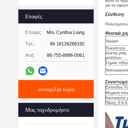
Αυτό το προϊ
για τα υφαντ
Σύνθεση:
Επαφές
Πολυπροπυλ
Επαφές:
Mrs. Cynthia Liang
Φυσικά χα
Χρώμα
Τηλ.:
86 18126266192
Πυκνότητα
Δείκτης ροής
Φαξ:
86-755-8996-0061
μετάλλων
Σημείο τήξη
Λειτουργού
Συνιστώμε
Επίπεδος Τ
συνομιλία τώρα
Μηχανή που
Κατοικήστε 
Πίεση: 0.6-
Μας ταχυδρομήστε