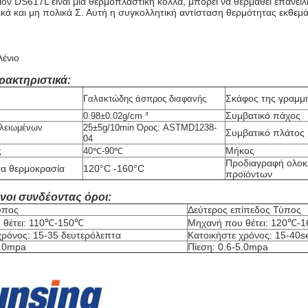
όν DS617L είναι μια θερμοπλαστική κόλλα, μπορεί να θερμαθεί επανειλ
ικά και μη πολικά Σ. Αυτή η συγκολλητική αντίσταση θερμότητας εκθεμ
ένιο
ρακτηριστικά:
Σκάφος της γραμμ
Γαλακτώδης άσπρος διαφανής
Συμβατικό πάχος
0.98±0.02g/cm ³
 λειωμένων
25±5g/10min Όρος: ASTMD1238-
Συμβατικό πλάτος
04
ς
Μήκος
40℃-90℃
Προδιαγραφή ολο
σα θερμοκρασία
120°C -160°C
προϊόντων
νοι συνδέοντας όροι:
ύπος
Δεύτερος επίπεδος Τύπος
 θέτει: 110℃-150℃
Μηχανή που θέτει: 120℃-
χρόνος: 15-35 δευτερόλεπτα
Κατοικήστε χρόνος: 15-40s
5.0mpa
Πίεση: 0.6-5.0mpa