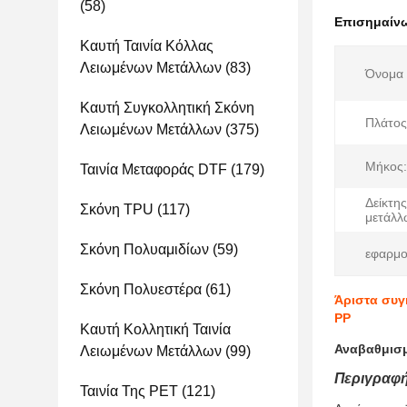
(58)
Επισημαίν
Καυτή Ταινία Κόλλας
Λειωμένων Μετάλλων
(83)
Όνομα 
Καυτή Συγκολλητική Σκόνη
Πλάτος
Λειωμένων Μετάλλων
(375)
Μήκος:
Ταινία Μεταφοράς DTF
(179)
Δείκτη
Σκόνη TPU
(117)
μετάλλ
Σκόνη Πολυαμιδίων
(59)
εφαρμο
Σκόνη Πολυεστέρα
(61)
Άριστα συγ
PP
Καυτή Κολλητική Ταινία
Αναβαθμισμ
Λειωμένων Μετάλλων
(99)
Περιγραφή
Ταινία Της PET
(121)