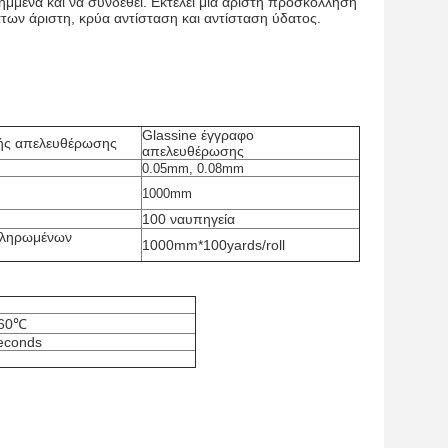
ημμένα και να συνδεθεί. Εκτελεί μια άριστη προσκόλληση
άτων άριστη, κρύα αντίσταση και αντίσταση ύδατος.
Glassine έγγραφο
ής απελευθέρωσης
απελευθέρωσης
0.05mm, 0.08mm
1000mm
100 ναυπηγεία
κληρωμένων
1000mm*100yards/roll
160℃
econds