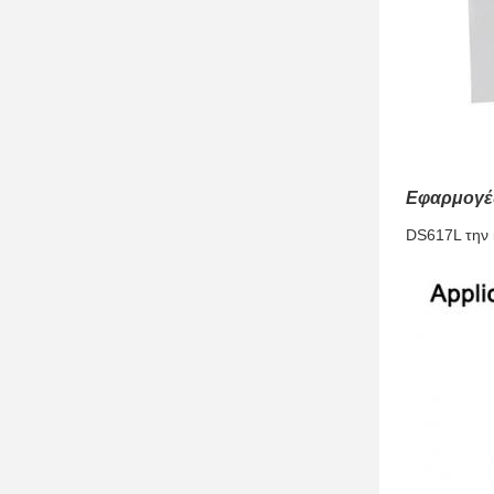
Εφαρμογέ
DS617L την 