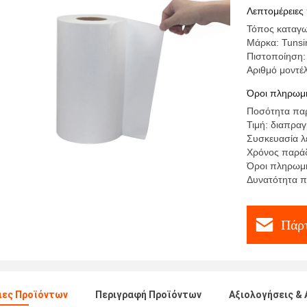
λειωμένων
Λεπτομέρειες
Τόπος καταγω
Μάρκα: Tunsi
Πιστοποίηση:
Αριθμό μοντέ
Όροι πληρωμή
Ποσότητα παρ
Τιμή: διαπρα
Συσκευασία λε
Χρόνος παράδ
Όροι πληρωμής
Δυνατότητα π
Πάρτ
ιες Προϊόντων
Περιγραφή Προϊόντων
Αξιολογήσεις & 