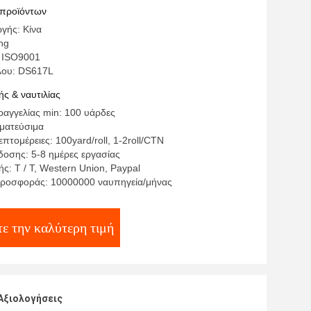
 μετάλλων για το υλικό PP
 προϊόντων
γής: Κίνα
ng
 ISO9001
λου: DS617L
ς & ναυτιλίας
αγγελίας min: 100 υάρδες
γματεύσιμα
πτομέρειες: 100yard/roll, 1-2roll/CTN
οσης: 5-8 ημέρες εργασίας
: T / T, Western Union, Paypal
ροσφοράς: 10000000 ναυπηγεία/μήνας
ε την καλύτερη τιμή
Αξιολογήσεις