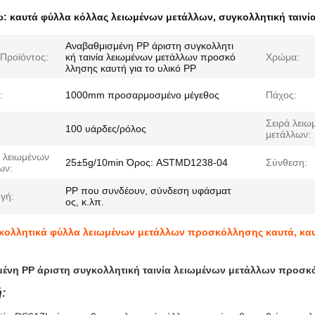
ω:
καυτά φύλλα κόλλας λειωμένων μετάλλων
,
συγκολλητική ταινί
Αναβαθμισμένη PP άριστη συγκολλητι
Προϊόντος:
κή ταινία λειωμένων μετάλλων προσκό
Χρώμα:
λλησης καυτή για το υλικό PP
:
1000mm προσαρμοσμένο μέγεθος
Πάχος:
Σειρά λειω
100 υάρδες/ρόλος
μετάλλων:
ς λειωμένων
25±5g/10min Όρος: ASTMD1238-04
Σύνθεση:
ων:
PP που συνδέουν, σύνδεση υφάσματ
γή:
ος, κ.λπ.
κολλητικά φύλλα λειωμένων μετάλλων προσκόλλησης καυτά, καυτ
ένη PP άριστη συγκολλητική ταινία λειωμένων μετάλλων προσκό
: