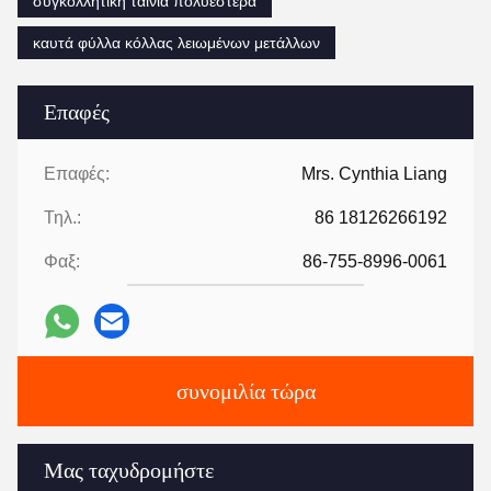
συγκολλητική ταινία πολυεστέρα
καυτά φύλλα κόλλας λειωμένων μετάλλων
Επαφές
Επαφές:
Mrs. Cynthia Liang
Τηλ.:
86 18126266192
Φαξ:
86-755-8996-0061
συνομιλία τώρα
Μας ταχυδρομήστε