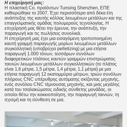
Η επιχείρησή μας:
Η πλαστική Co. προϊόντων Tunsing Shenzhen, ΕΠΕ
καθιερώθηκε το 2007. Έχει περισσότερο από δέκα έτη
ανάπτυξης της καυτής κόλλας λειωμένων μετάλλων και της
επαγγελματικής ομάδας πολυμερούς τεχνολογίας. Η
επιχείρησή μας θέτει την έρευνα, την ανάπτυξη, την
παραγωγή και τις πωλήσεις συνολικά.
Η επιχείρησή μας έχει μια εισαγόμενη τροποποιημένη
καυτή γραμμή παραγωγής μορίων λειωμένων μετάλλων
συγκολλητική (υποβρύχιο pelletizing) με μια ετήσια
παραγωγή 1.000 τόνων, τεσσάρων συνόλων
διαφορετικών πλάτους καυτών γραμμών επιστρώματος
ταινιών λειωμένων μετάλλων συγκολλητικών (το πλάτος
είναι 1,6 μέτρα, 1,5 μέτρα, 1,4 μέτρα, 1,1 μέτρα) με μια
ετήσια παραγωγή 12 εκατομμύριο μέτρων, τριών συνόλων
πλήρους CNC υπέρυθρης αυτόματης σκίζοντας μηχανής,
ενός συνόλου CNC τέμνουσας μηχανής, και μιας μεγάλης
κατά του τσαλακώματος ειδικής σύνθετης μονάδας, οι
οποίοι θέτω την κοκκιοποίηση, την παραγωγή ταινιών, τη
σχισμή και τη σύνθεση σε μια.