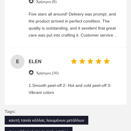
Χρήσιμος (8)
Five stars all around! Delivery was prompt, and
the product arrived in perfect condition. The
quality is outstanding, and it sevident that great
care was put into crafting it. Customer service
was friendly and efficient, ensuring a smooth and
enjoyable shopping experience.
E
ELEN
Χρήσιμος (30)
1.Smooth peel-off 2- Hot and cold peel-off 3-
Vibrant colors
Tags:
καυτή ταινία κόλλας λειωμένων μετάλλων