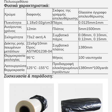
Πολυουρεθάνιο
Φυσικά χαρακτηριστικά:
Σκάφος της
Glassine έγγραφο
Χρώμα
διαφανής
γραμμής
απελευθέρωσης
απελευθέρωσης
Πυκνότητα
1.18±0.02g/cm3
Πάχος
0.0125mm1mm
Ανοίγοντας
12min
Πλάτος
5mm1500mm
χρόνος
Συμβατικό
0.08mm, 0.10mm,
Σκληρότητα
73±2 ακτή Α
πάχος
0.12mm, 0.15mm
Δείκτης ροής
22±6g/10min
Συμβατικό
λειωμένων
Όρος:
1380mm
πλάτος
μετάλλων
ASTMD1238-04
Θερμοκρασία
95°C
Μήκος
100 ναυπηγεία
ρεολογίας
Προδιαγραφή
Λειτουργούσα
125°C -155°C
ολοκληρωμένων
1380mm*100yards/ro
θερμοκρασία
προϊόντων
Συσκευασία & παράδοση: