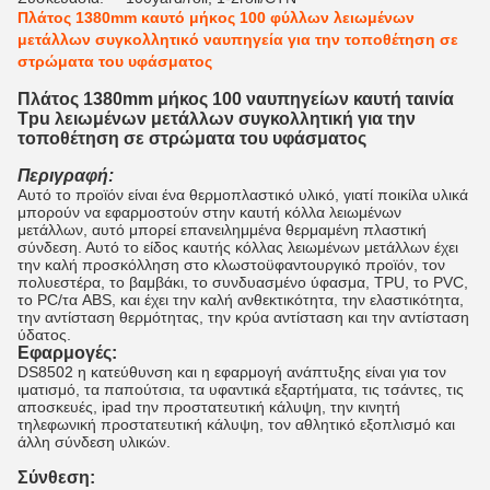
Πλάτος 1380mm καυτό μήκος 100 φύλλων λειωμένων
μετάλλων συγκολλητικό ναυπηγεία για την τοποθέτηση σε
στρώματα του υφάσματος
Πλάτος 1380mm μήκος 100 ναυπηγείων καυτή ταινία
Tpu λειωμένων μετάλλων συγκολλητική για την
τοποθέτηση σε στρώματα του υφάσματος
Περιγραφή:
Αυτό το προϊόν είναι ένα θερμοπλαστικό υλικό, γιατί ποικίλα υλικά
μπορούν να εφαρμοστούν στην καυτή κόλλα λειωμένων
μετάλλων, αυτό μπορεί επανειλημμένα θερμαμένη πλαστική
σύνδεση. Αυτό το είδος καυτής κόλλας λειωμένων μετάλλων έχει
την καλή προσκόλληση στο κλωστοϋφαντουργικό προϊόν, τον
πολυεστέρα, το βαμβάκι, το συνδυασμένο ύφασμα, TPU, το PVC,
το PC/τα ABS, και έχει την καλή ανθεκτικότητα, την ελαστικότητα,
την αντίσταση θερμότητας, την κρύα αντίσταση και την αντίσταση
ύδατος.
Εφαρμογές:
DS8502 η κατεύθυνση και η εφαρμογή ανάπτυξης είναι για τον
ιματισμό, τα παπούτσια, τα υφαντικά εξαρτήματα, τις τσάντες, τις
αποσκευές, ipad την προστατευτική κάλυψη, την κινητή
τηλεφωνική προστατευτική κάλυψη, τον αθλητικό εξοπλισμό και
άλλη σύνδεση υλικών.
Σύνθεση: