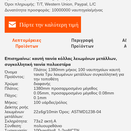
Όροι πληρωμής: T/T, Western Union, Paypal, L/C
Δυνατότητα προσφοράς: 10000000 ναυπηγεία/μήνας
Πάρτε την καλύτερη τιμή
Λεπτομέρειες
Περιγραφή
Αξι
Προϊόντων
Προϊόντων
Αξι
Επισημαίνω:
καυτή ταινία κόλλας λειωμένων μετάλλων
,
συγκολλητική ταινία πολυεστέρα
Πλάτος 1380mm μήκος 100 ναυπηγείων καυτή
Όνομα
ταινία Tpu λειωμένων μετάλλων συγκολλητική για
Προϊόντος:
την τοποθέτη
Χρώμα:
διαφανής
Πλάτος:
1380mm προσαρμοσμένο μέγεθος
0.05mm, προσαρμοσμένο μέγεθος 0.08mm
Πάχος:
0.1mm
Μήκος:
100 υάρδες/ρόλος
Δείκτης ροής
λειωμένων
22±6g/10min Όρος: ASTMD1238-04
μετάλλων:
Σκληρότητα:
73±2 ακτή Α
Σύνθεση:
πολυουρεθάνιο
Συσκευασία:
100yard/roll, 1-2roll/CTN