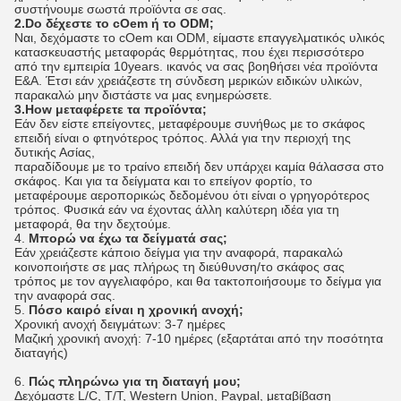
συστήνουμε σωστά προϊόντα σε σας.
2.Do δέχεστε το cOem ή το ODM;
Ναι, δεχόμαστε το cOem και ODM, είμαστε επαγγελματικός υλικός
κατασκευαστής μεταφοράς θερμότητας, που έχει περισσότερο
από την εμπειρία 10years. ικανός να σας βοηθήσει νέα προϊόντα
Ε&Α. Έτσι εάν χρειάζεστε τη σύνδεση μερικών ειδικών υλικών,
παρακαλώ μην διστάστε να μας ενημερώσετε.
3.How μεταφέρετε τα προϊόντα;
Εάν δεν είστε επείγοντες, μεταφέρουμε συνήθως με το σκάφος
επειδή είναι ο φτηνότερος τρόπος. Αλλά για την περιοχή της
δυτικής Ασίας,
παραδίδουμε με το τραίνο επειδή δεν υπάρχει καμία θάλασσα στο
σκάφος. Και για τα δείγματα και το επείγον φορτίο, το
μεταφέρουμε αεροπορικώς δεδομένου ότι είναι ο γρηγορότερος
τρόπος. Φυσικά εάν να έχοντας άλλη καλύτερη ιδέα για τη
μεταφορά, θα την δεχτούμε.
4.
Μπορώ να έχω τα δείγματά σας;
Εάν χρειάζεστε κάποιο δείγμα για την αναφορά, παρακαλώ
κοινοποιήστε σε μας πλήρως τη διεύθυνση/το σκάφος σας
τρόπος με τον αγγελιαφόρο, και θα τακτοποιήσουμε το δείγμα για
την αναφορά σας.
5.
Πόσο καιρό είναι η χρονική ανοχή;
Χρονική ανοχή δειγμάτων: 3-7 ημέρες
Μαζική χρονική ανοχή: 7-10 ημέρες (εξαρτάται από την ποσότητα
διαταγής)
6.
Πώς πληρώνω για τη διαταγή μου;
Δεχόμαστε L/C, T/T, Western Union, Paypal, μεταβίβαση