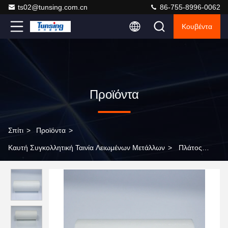
ts02@tunsing.com.cn
86-755-8996-0062
Κουβέντα
Προϊόντα
Σπίτι
>
Προϊόντα
>
Καυτή Συγκολλητική Ταινία Λειωμένων Μετάλλων
>
Πλάτος
1380mm καυτό μήκος 100 φύλλων λειωμένων μετάλλων
συγκολλητικό ναυπηγεία για την τοποθέτηση σε στρώματα του
υφάσματος