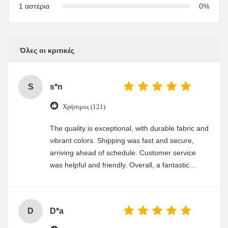
1 αστέρια
0%
Όλες οι κριτικές
S
s*n
Χρήσιμος (121)
The quality is exceptional, with durable fabric and
vibrant colors. Shipping was fast and secure,
arriving ahead of schedule. Customer service
was helpful and friendly. Overall, a fantastic
experience
D
D*a