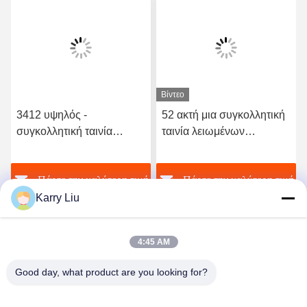
Βίντεο
3412 υψηλός -
52 ακτή μια συγκολλητική
συγκολλητική ταινία
ταινία λειωμένων
λειωμένων μετάλλων
μετάλλων σκληρότητας
ποιοτικού ελαστική
TPU καυτή για το άνευ
ή
Πάρτε την καλύτερη τιμή
Πάρτε την καλύτερη τιμή
πολυουρεθάνιου καυτή
ραφής εσώρουχο
Karry Liu
4:45 AM
Good day, what product are you looking for?
Shenzhen Tunsing Plastic Products Co., Ltd.