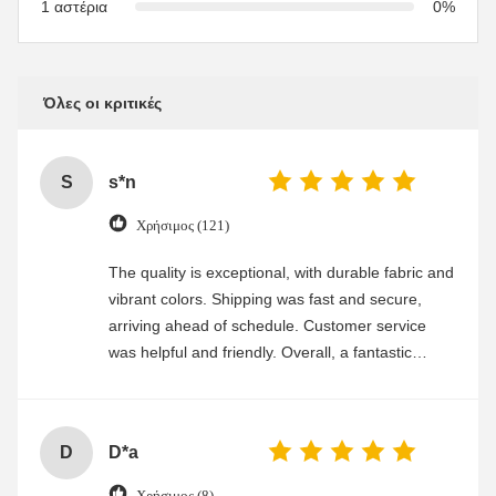
1 αστέρια
0%
Όλες οι κριτικές
S
s*n
Χρήσιμος (121)
The quality is exceptional, with durable fabric and
vibrant colors. Shipping was fast and secure,
arriving ahead of schedule. Customer service
was helpful and friendly. Overall, a fantastic
experience
D
D*a
Χρήσιμος (8)