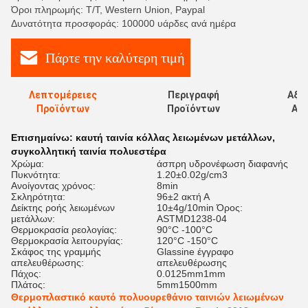
Όροι πληρωμής: T/T, Western Union, Paypal
Δυνατότητα προσφοράς: 100000 υάρδες ανά ημέρα
Πάρτε την καλύτερη τιμή
Λεπτομέρειες
Περιγραφή
Αξι
Προϊόντων
Προϊόντων
Αξι
Επισημαίνω:
καυτή ταινία κόλλας λειωμένων μετάλλων
,
συγκολλητική ταινία πολυεστέρα
Χρώμα:
άσπρη υδρονέφωση διαφανής
Πυκνότητα:
1.20±0.02g/cm3
Ανοίγοντας χρόνος:
8min
Σκληρότητα:
96±2 ακτή Α
Δείκτης ροής λειωμένων
10±4g/10min Όρος:
μετάλλων:
ASTMD1238-04
Θερμοκρασία ρεολογίας:
90°C -100°C
Θερμοκρασία λειτουργίας:
120°C -150°C
Σκάφος της γραμμής
Glassine έγγραφο
απελευθέρωσης:
απελευθέρωσης
Πάχος:
0.0125mm1mm
Πλάτος:
5mm1500mm
Θερμοπλαστικό καυτό πολυουρεθάνιο ταινιών λειωμένων