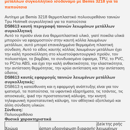
μετάλλων συγκολλητικό ισοδύναμο με Bemis 3218 για τα
παπούτσια
Αντίτιμο με Bemis 3218 θερμοπλαστικό πολυουρεθάνιο ταινιών
Tpu Hotmelt συγκολλητικό για τα παπούτσια
DS8613 καυτή περιγραφή ταινιών λειωμένων μετάλλων
συγκολλητική
Αυτό το προϊόν είναι ένα θερμοπλαστικό υλικό, γιατί ποικίλα υλικά
μπορούν να εφαρμοστούν στην καυτή κόλλα λειωμένων
μετάλλων, αυτό μπορεί επανειλημμένα θερμαμένη πλαστική
σύνδεση. Αυτό το είδος καυτής κόλλας λειωμένων μετάλλων έχει
την καλή προσκόλληση στο κλωστοϋφαντουργικό προϊόν, τον
πολυεστέρα, το βαμβάκι, το συνδυασμένο ύφασμα, TPU, το PVC,
το PC/τα ABS, και έχει την καλή ανθεκτικότητα, την ελαστικότητα,
την αντίσταση θερμότητας, την κρύα αντίσταση και την αντίσταση
ύδατος.
DS8613 καυτές εφαρμογές ταινιών λειωμένων μετάλλων
συγκολλητικές:
DS8613 η κατεύθυνση και η εφαρμογή ανάπτυξης είναι για τον
ιματισμό, τα παπούτσια, τα υφαντικά εξαρτήματα, τις τσάντες, τις
αποσκευές, ipad την προστατευτική κάλυψη, την κινητή
τηλεφωνική προστατευτική κάλυψη, τον αθλητικό εξοπλισμό και
άλλη σύνδεση υλικών.
Σύνθεση:
Πολυουρεθάνιο
Φυσικά χαρακτηριστικά
Δείκτης ροής
Χρώμα
άσπρη υδρονέφωση διαφανής
λειωμένων