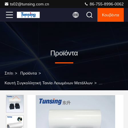
ts02@tunsing.com.cn
86-755-8996-0062
Κουβέντα
Προϊόντα
Σπίτι
>
Προϊόντα
>
Καυτή Συγκολλητική Ταινία Λειωμένων Μετάλλων
>
Θερμοπλαστικό καυτό πολυουρεθάνιο ταινιών λειωμένων
μετάλλων συγκολλητικό ισοδύναμο με Bemis 3218 για τα
παπούτσια