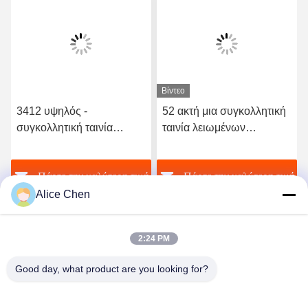
Βίντεο
3412 υψηλός -
52 ακτή μια συγκολλητική
συγκολλητική ταινία
ταινία λειωμένων
λειωμένων μετάλλων
μετάλλων σκληρότητας
ποιοτικού ελαστική
TPU καυτή για το άνευ
ή
Πάρτε την καλύτερη τιμή
Πάρτε την καλύτερη τιμή
πολυουρεθάνιου καυτή
ραφής εσώρουχο
Alice Chen
2:24 PM
Good day, what product are you looking for?
Shenzhen Tunsing Plastic Products Co., Ltd.
ts02@tunsing.com.cn