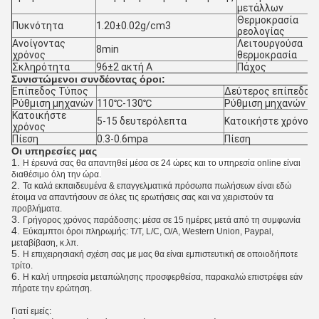
μετάλλων
Θερμοκρασία
Πυκνότητα
1.20±0.02g/cm3
ρεολογίας
Ανοίγοντας
Λειτουργούσα
8min
χρόνος
θερμοκρασία
Σκληρότητα
96±2 ακτή Α
Πάχος
Συνιστώμενοι συνδέοντας όροι:
Επίπεδος Τύπος
Δεύτερος επίπεδος
Ρύθμιση μηχανών
110℃-130℃
Ρύθμιση μηχανών
Κατοικήστε
5-15 δευτερόλεπτα
Κατοικήστε χρόνος
χρόνος
Πίεση
0.3-0.6mpa
Πίεση
Οι υπηρεσίες μας
1.
Η έρευνά σας θα απαντηθεί μέσα σε 24 ώρες και το υπηρεσία online είναι
διαθέσιμο όλη την ώρα.
2.
Τα καλά εκπαιδευμένα & επαγγελματικά πρόσωπα πωλήσεων είναι εδώ
έτοιμα να απαντήσουν σε όλες τις ερωτήσεις σας και να χειριστούν τα
προβλήματα.
3.
Γρήγορος χρόνος παράδοσης: μέσα σε 15 ημέρες μετά από τη συμφωνία
4.
Εύκαμπτοι όροι πληρωμής: T/T, L/C, O/A, Western Union, Paypal,
μεταβίβαση, κ.λπ.
5.
Η επιχειρησιακή σχέση σας με μας θα είναι εμπιστευτική σε οποιοδήποτε
τρίτο.
6.
Η καλή υπηρεσία μεταπώλησης προσφερθείσα, παρακαλώ επιστρέφει εάν
πήρατε την ερώτηση.
Γιατί εμείς: