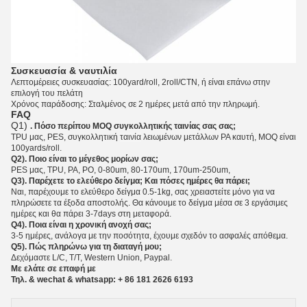
Συσκευασία & ναυτιλία
Λεπτομέρειες συσκευασίας: 100yard/roll, 2roll/CTN, ή είναι επάνω στην
επιλογή του πελάτη
Χρόνος παράδοσης: Σταλμένος σε 2 ημέρες μετά από την πληρωμή.
FAQ
Q1)
. Πόσο περίπου MOQ συγκολλητικής ταινίας σας σας;
TPU μας, PES, συγκολλητική
ταινία
λειωμένων μετάλλων PA καυτή, MOQ είναι
100yards/roll.
Q2). Ποιο είναι το μέγεθος μορίων σας;
PES μας, TPU, PA, PO, 0-80um, 80-170um, 170um-250um,
Q3). Παρέχετε το ελεύθερο δείγμα; Και πόσες ημέρες θα πάρει;
Ναι, παρέχουμε το ελεύθερο δείγμα 0.5-1kg, σας χρειαστείτε μόνο για να
πληρώσετε τα έξοδα αποστολής. Θα κάνουμε το δείγμα μέσα σε 3 εργάσιμες
ημέρες και θα πάρει 3-7days στη μεταφορά.
Q4). Ποια είναι η χρονική ανοχή σας;
3-5 ημέρες, ανάλογα με την ποσότητα, έχουμε σχεδόν το ασφαλές απόθεμα.
Q5). Πώς πληρώνω για τη διαταγή μου;
Δεχόμαστε L/C, T/T, Western Union, Paypal.
Με ελάτε σε επαφή με
Τηλ. & wechat & whatsapp: + 86 181 2626 6193