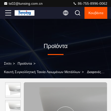
ts02@tunsing.com.cn
86-755-8996-0062
Κουβέντα
Προϊόντα
Σπίτι
>
Προϊόντα
>
Καυτή Συγκολλητική Ταινία Λειωμένων Μετάλλων
>
Διαφανές
Glassine ταινιών λειωμένων μετάλλων EAA καυτό συγκολλητικό
έγγραφο απελευθέρωσης για το λογότυπο υφάσματος