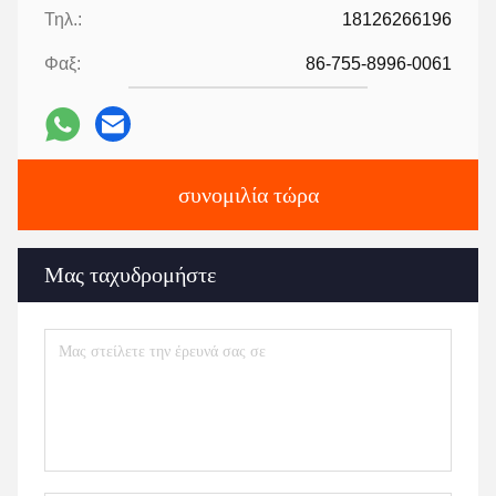
Τηλ.:
18126266196
Φαξ:
86-755-8996-0061
συνομιλία τώρα
Μας ταχυδρομήστε