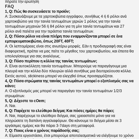
πήρατε την ερώτηση
FAQ
1, Q: Πώς θα συσκευάσετε το προϊόν;
Α: Συσκευάζουμε με τα χαρτοκιβώτια εγγράφου, συνήθως 4 ή 6 ρόλοι ανά
χαρτοκιβώτιο για την ταινία τεντωμάτων χεριών 1 ρόλος για την ταινία
τεντωμάτων μηχανών 56 ή 84 ρόλοι για τη μίνι ταινία τεντωμάτων και 27
ρόλοι ανά παλέτα για την τεράστια ταινία τεντωμάτων.
2, Q: Πόσοι ρόλοι να είναι πλήρη που εναρμονίζονται μπορεί σε ένα
εμπορευματοκιβώτιο, όπως 20FT, 40FT;
Α: Οι λεπτομέρειες είναι στις ανωτέρω μορφές. Εάν η προδιαγραφή σας είναι
διαφορετική, πρέπει να μας πείτε το μέγεθος του χαρτοκιβωτίου, και έπειτα θα
υπολογίσουμε για σας αναλόγως.
3, Q: Πόσο περίπου η κόλλα της ταινίας τεντωμάτων;
Α: Είναι αυτοκόλλητη ταινία τεντωμάτων. Μπορούμε να παραγάγουμε μια
πλευρά και την κόλλα δύο πλευρών αλλά συνήθως μια δευτερεύουσα κόλλα.
Εκτός αυτού, stickiness μπορεί να ελεγχθεί όπως προσαρμόζεται.
4, Q: Πόσα στρώματα της ταινίας τεντωμάτων μπορεί ο εξοπλισμός σας να
κάνει;
Α: Ο εξοπλισμός μας μπορεί να παραγάγει την ταινία τεντωμάτων 1/2/3
στρωμάτων.
5, Q: Δέχεστε το cOem;
Α: Ναι.
6, Q: Παρέχετε το ελεύθερο δείγμα; Και πόσες ημέρες θα πάρει;
Α: Ναι, παρέχουμε το ελεύθερο δείγμα, σας χρειαστείτε μόνο για να
πληρώσετε τη δαπάνη αγγελιαφόρων. Θα κάνουμε το δείγμα μέσα σε 3
εργάσιμες ημέρες και θα πάρει 3-7days στη μεταφορά.
7, Q: Ποιος είναι ο χρόνος παράδοσής σας;
Α: Είμαστε εργοστάσιο, έτσι μπορούμε αποτελεσματικά να ελέγξουμε το χρόνο