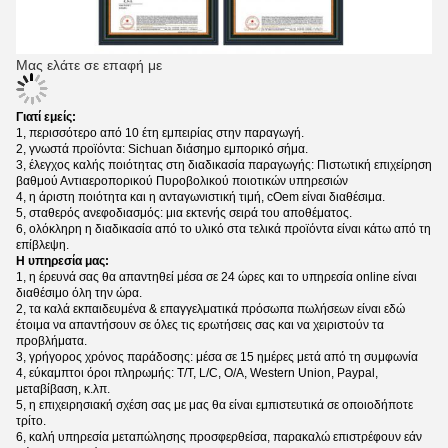
Μας ελάτε σε επαφή με
Γιατί εμείς:
1, περισσότερο από 10 έτη εμπειρίας στην παραγωγή.
2, γνωστά προϊόντα: Sichuan διάσημο εμπορικό σήμα.
3, έλεγχος καλής ποιότητας στη διαδικασία παραγωγής: Πιστωτική επιχείρηση
βαθμού Αντιαεροπορικού Πυροβολικού ποιοτικών υπηρεσιών
4, η άριστη ποιότητα και η ανταγωνιστική τιμή, cOem είναι διαθέσιμα.
5, σταθερός ανεφοδιασμός: μια εκτενής σειρά του αποθέματος.
6, ολόκληρη η διαδικασία από το υλικό στα τελικά προϊόντα είναι κάτω από τη
επίβλεψη.
Η υπηρεσία μας:
1, η έρευνά σας θα απαντηθεί μέσα σε 24 ώρες και το υπηρεσία online είναι
διαθέσιμο όλη την ώρα.
2, τα καλά εκπαιδευμένα & επαγγελματικά πρόσωπα πωλήσεων είναι εδώ
έτοιμα να απαντήσουν σε όλες τις ερωτήσεις σας και να χειριστούν τα
προβλήματα.
3, γρήγορος χρόνος παράδοσης: μέσα σε 15 ημέρες μετά από τη συμφωνία
4, εύκαμπτοι όροι πληρωμής: T/T, L/C, O/A, Western Union, Paypal,
μεταβίβαση, κ.λπ.
5, η επιχειρησιακή σχέση σας με μας θα είναι εμπιστευτικά σε οποιοδήποτε
τρίτο.
6, καλή υπηρεσία μεταπώλησης προσφερθείσα, παρακαλώ επιστρέφουν εάν