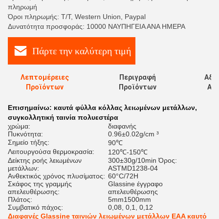
πληρωμή
Όροι πληρωμής: T/T, Western Union, Paypal
Δυνατότητα προσφοράς: 10000 ΝΑΥΠΗΓΕΙΑ ΑΝΑ ΗΜΕΡΑ
Πάρτε την καλύτερη τιμή
Λεπτομέρειες
Περιγραφή
Αξι
Προϊόντων
Προϊόντων
Αξι
Επισημαίνω:
καυτά φύλλα κόλλας λειωμένων μετάλλων
,
συγκολλητική ταινία πολυεστέρα
χρώμα:
διαφανής
Πυκνότητα:
0.96±0.02g/cm ³
Σημείο τήξης:
90℃
Λειτουργούσα θερμοκρασία:
120℃-150℃
Δείκτης ροής λειωμένων
300±30g/10min Όρος:
μετάλλων:
ASTMD1238-04
Ανθεκτικός χρόνος πλυσίματος:
60°C/72H
Σκάφος της γραμμής
Glassine έγγραφο
απελευθέρωσης:
απελευθέρωσης
Πλάτος:
5mm1500mm
Συμβατικό πάχος:
0,08, 0,1, 0,12
Διαφανές Glassine ταινιών λειωμένων μετάλλων EAA καυτό