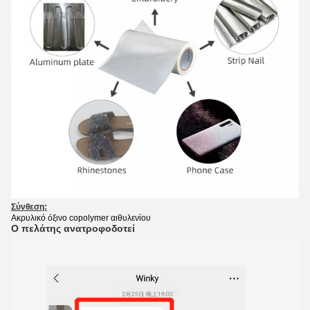
Σύνθεση:
Ακρυλικό όξινο copolymer αιθυλενίου
Ο πελάτης ανατροφοδοτεί