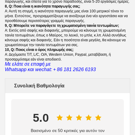
παραγωγής, και έπειτα για το χρόνο παράδοσης, είναι 5-20 εργάσιμες ημέρες.
8, Q: Ποια είναι η ικανότητα παραγωγής σας;
Α: Αυτή τη στιγμή, η ικανότητα παραγωγής μας είναι 100 μετρικοί τόνοι το
μήνα. Εντούτοις, προγραμματίζουμε να ανοίξουμε ένα νέο εργοστάσιο και να
προσθέσουμε περισσότερες γραμμές παραγωγής.
9, Q: Μπορείτε να παραγάγετε τη χρωματισμένη ταινία τεντωμάτων;
Α: Εκτός από σαφής και διαφανής, μπορούμε να κάνουμε τη χρωματισμένη
ταινία τεντωμάτων, όπως ο Μαύρος, το λευκό, το μπλε, κ.λπ. Αλλά συνήθως
κάνουμε σαφής και διαφανής. Εάν η ποσότητα είναι μεγάλη, θα κάνουμε να
χρωματίσουμε την ταινία τεντωμάτων για σας.
10, Q: Ποιος είναι ο όρος πληρωμής σας;
Α: Δεχόμαστε T/T, L/C, O/A, Western Union, Paypal, μεταβίβαση, ή
προσαρμόσαμε εάν είναι αποδεκτό.
Με ελάτε σε επαφή με
Whatsapp και wechat: + 86 181 2626 6193
Συνολική Βαθμολογία
5.0
Βασισμένο σε 50 κριτικές για αυτόν τον