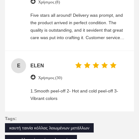
Χρήσιμος (8)
Five stars all around! Delivery was prompt, and
the product arrived in perfect condition. The
quality is outstanding, and it sevident that great
care was put into crafting it. Customer service
was friendly and efficient, ensuring a smooth and
enjoyable shopping experience.
E
ELEN
Χρήσιμος (30)
1.Smooth peel-off 2- Hot and cold peel-off 3-
Vibrant colors
Tags:
καυτή ταινία κόλλας λειωμένων μετάλλων