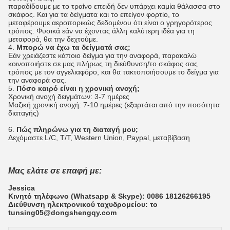
παραδίδουμε με το τραίνο επειδή δεν υπάρχει καμία θάλασσα στο
σκάφος. Και για τα δείγματα και το επείγον φορτίο, το
μεταφέρουμε αεροπορικώς δεδομένου ότι είναι ο γρηγορότερος
τρόπος. Φυσικά εάν να έχοντας άλλη καλύτερη ιδέα για τη
μεταφορά, θα την δεχτούμε.
4.
Μπορώ να έχω τα δείγματά σας;
Εάν χρειάζεστε κάποιο δείγμα για την αναφορά, παρακαλώ
κοινοποιήστε σε μας πλήρως τη διεύθυνση/το σκάφος σας
τρόπος με τον αγγελιαφόρο, και θα τακτοποιήσουμε το δείγμα για
την αναφορά σας.
5.
Πόσο καιρό είναι η χρονική ανοχή;
Χρονική ανοχή δειγμάτων: 3-7 ημέρες
Μαζική χρονική ανοχή: 7-10 ημέρες (εξαρτάται από την ποσότητα
διαταγής)
6.
Πώς πληρώνω για τη διαταγή μου;
Δεχόμαστε L/C, T/T, Western Union, Paypal, μεταβίβαση
Μας ελάτε σε επαφή με:
Jessica
Κινητό τηλέφωνο (Whatsapp & Skype): 0086 18126266195
Διεύθυνση ηλεκτρονικού ταχυδρομείου: το
tunsing05@dongshengqy.com