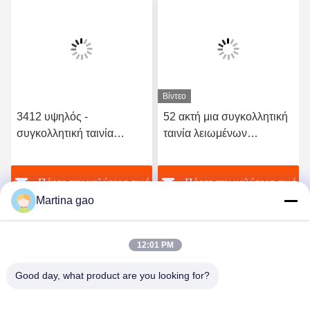
Βίντεο
3412 υψηλός -
52 ακτή μια συγκολλητική
συγκολλητική ταινία
ταινία λειωμένων
λειωμένων μετάλλων
μετάλλων σκληρότητας
ποιοτικού ελαστική
TPU καυτή για το άνευ
ή
Πάρτε την καλύτερη τιμή
Πάρτε την καλύτερη τιμή
πολυουρεθάνιου καυτή
ραφής εσώρουχο
Martina gao
12:01 PM
Good day, what product are you looking for?
Shenzhen Tunsing Plastic Products Co., Ltd.