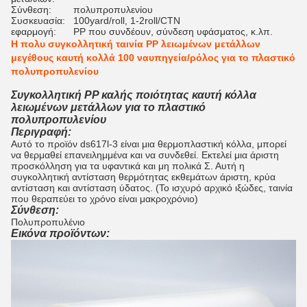
Σύνθεση:
πολυπροπυλενίου
Συσκευασία:
100yard/roll, 1-2roll/CTN
εφαρμογή:
PP που συνδέουν, σύνδεση υφάσματος, κ.λπ.
Η πολυ συγκολλητική ταινία PP λειωμένων μετάλλων
μεγέθους καυτή κολλά 100 ναυπηγεία/ρόλος για το πλαστικό
πολυπροπυλενίου
Συγκολλητική PP καλής ποιότητας καυτή κόλλα
λειωμένων μετάλλων για το πλαστικό
πολυπροπυλενίου
Περιγραφή:
Αυτό το προϊόν ds617l-3 είναι μια θερμοπλαστική κόλλα, μπορεί
να θερμαθεί επανειλημμένα και να συνδεθεί. Εκτελεί μια άριστη
προσκόλληση για τα υφαντικά και μη πολικά Σ. Αυτή η
συγκολλητική αντίσταση θερμότητας εκθεμάτων άριστη, κρύα
αντίσταση και αντίσταση ύδατος. (
Το ισχυρό αρχικό ιξώδες, ταινία
που θεραπεύει το χρόνο είναι μακροχρόνιο
)
Σύνθεση:
Πολυπροπυλένιο
Εικόνα προϊόντων: