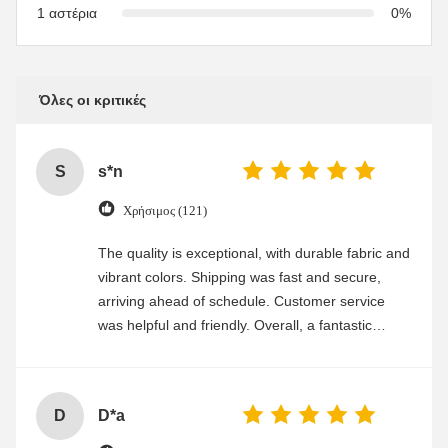
1 αστέρια
0%
Όλες οι κριτικές
S
s*n
Χρήσιμος (121)
The quality is exceptional, with durable fabric and
vibrant colors. Shipping was fast and secure,
arriving ahead of schedule. Customer service
was helpful and friendly. Overall, a fantastic
experience
D
D*a