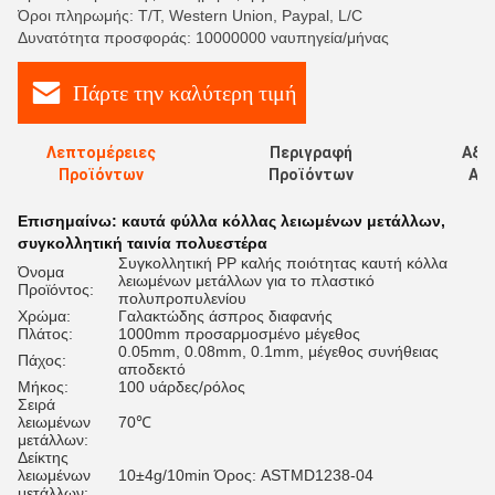
Όροι πληρωμής: T/T, Western Union, Paypal, L/C
Δυνατότητα προσφοράς: 10000000 ναυπηγεία/μήνας
Πάρτε την καλύτερη τιμή
Λεπτομέρειες
Περιγραφή
Αξι
Προϊόντων
Προϊόντων
Αξι
Επισημαίνω:
καυτά φύλλα κόλλας λειωμένων μετάλλων
,
συγκολλητική ταινία πολυεστέρα
Συγκολλητική PP καλής ποιότητας καυτή κόλλα
Όνομα
λειωμένων μετάλλων για το πλαστικό
Προϊόντος:
πολυπροπυλενίου
Χρώμα:
Γαλακτώδης άσπρος διαφανής
Πλάτος:
1000mm προσαρμοσμένο μέγεθος
0.05mm, 0.08mm, 0.1mm, μέγεθος συνήθειας
Πάχος:
αποδεκτό
Μήκος:
100 υάρδες/ρόλος
Σειρά
λειωμένων
70℃
μετάλλων:
Δείκτης
λειωμένων
10±4g/10min Όρος: ASTMD1238-04
μετάλλων: