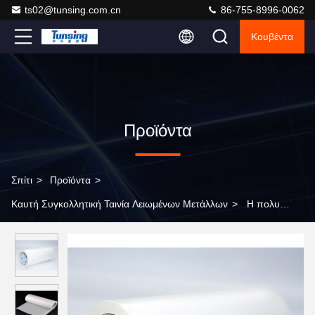
ts02@tunsing.com.cn
86-755-8996-0062
Κουβέντα
Προϊόντα
Σπίτι
>
Προϊόντα
>
Καυτή Συγκολλητική Ταινία Λειωμένων Μετάλλων
>
Η πολυ
συγκολλητική ταινία PP λειωμένων μετάλλων μεγέθους καυτή
κολλά 100 ναυπηγεία/ρόλος για το πλαστικό πολυπροπυλενίου