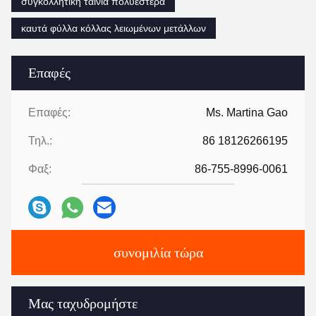
συγκολλητική ταινία πολυεστέρα
καυτά φύλλα κόλλας λειωμένων μετάλλων
Επαφές
Επαφές:
Ms. Martina Gao
Τηλ.:
86 18126266195
Φαξ:
86-755-8996-0061
συνομιλία τώρα
Μας ταχυδρομήστε