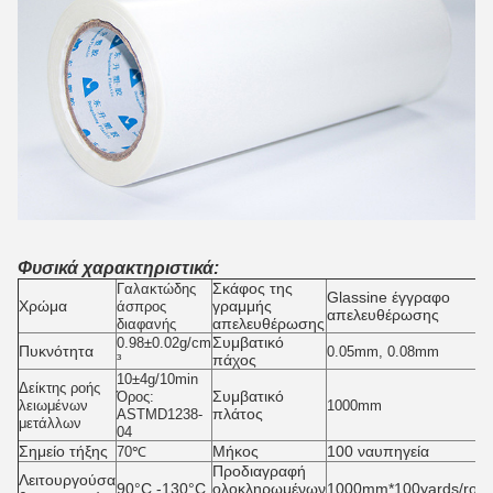
Φυσικά χαρακτηριστικά:
Σκάφος της
Γαλακτώδης
Glassine έγγραφο
Χρώμα
γραμμής
άσπρος
απελευθέρωσης
απελευθέρωσης
διαφανής
Συμβατικό
0.98±0.02g/cm
Πυκνότητα
0.05mm, 0.08mm
πάχος
³
10±4g/10min
Δείκτης ροής
Συμβατικό
Όρος:
λειωμένων
1000mm
πλάτος
ASTMD1238-
μετάλλων
04
Σημείο τήξης
Μήκος
100 ναυπηγεία
70℃
Προδιαγραφή
Λειτουργούσα
90°C -130°C
ολοκληρωμένων
1000mm*100yards/roll