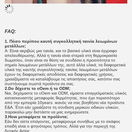
FAQ:
1. Πόσο περίπου καυτή συγκολλητική ταινία λειωμένων
μετάλλων;
Α: Είναι ακριβώς μια ταινία, και το βασικό υλικό είναι έγγραφο
απελευθέρωσης. Αλλά η ταινία είναι στερεά στη θερμοκρασία
δωματίου, όταν είναι σε θέση να συνδέσει η προσιτότητα το
σημείο λειωμένων μετάλλων της, αυτό άλλα υλικά, τα διαφορετικά
υλικά της καυτής συγκολλητικής ταινίας λειωμένων μετάλλων
έχουν τις διαφορετικές αποδόσεις και διαφορετικές χρήσεις,
χρειαζόμαστε να καταλάβουμε τις απαιτήσεις σας, κατόπιν σας
συστήνουμε σωστά προϊόντα σε σας.
2.Do δέχεστε το cOem ή το ODM;
Ναι, δεχόμαστε το cOem και ODM, είμαστε επαγγελματικός υλικός
κατασκευαστής μεταφοράς θερμότητας, που έχει περισσότερο
από την εμπειρία 10years. ικανός να σας βοηθήσει νέα προϊόντα
Ε&Α. Έτσι εάν χρειάζεστε τη σύνδεση μερικών ειδικών υλικών,
παρακαλώ μην διστάστε να μας ενημερώσετε.
3.How μεταφέρετε τα προϊόντα;
Εάν δεν είστε επείγοντες, μεταφέρουμε συνήθως με το σκάφος
επειδή είναι ο φτηνότερος τρόπος. Αλλά για την περιοχή της
δυτικής Ασίας,