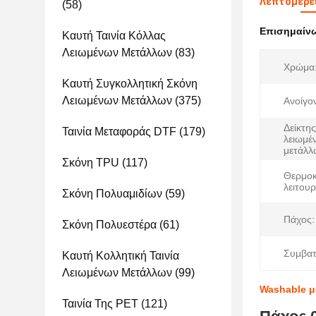
Λεπτομέρε
(58)
Επισημαίν
Καυτή Ταινία Κόλλας
Λειωμένων Μετάλλων
(83)
Χρώμα
Καυτή Συγκολλητική Σκόνη
Λειωμένων Μετάλλων
(375)
Ανοίγο
Δείκτη
Ταινία Μεταφοράς DTF
(179)
λειωμέ
μετάλλ
Σκόνη TPU
(117)
Θερμοκ
λειτουρ
Σκόνη Πολυαμιδίων
(59)
Πάχος:
Σκόνη Πολυεστέρα
(61)
Συμβατ
Καυτή Κολλητική Ταινία
Λειωμένων Μετάλλων
(99)
Washable μ
Ταινία Της PET
(121)