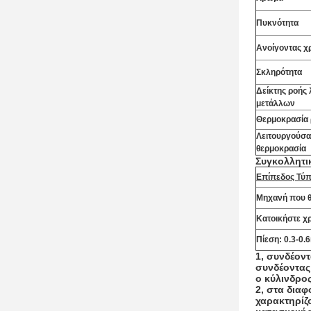
Πυκνότητα
Ανοίγοντας χ
Σκληρότητα
Δείκτης ροής
μετάλλων
Θερμοκρασία
Λειτουργούσα
θερμοκρασία
Συγκολλητι
Επίπεδος Τύ
Μηχανή που θ
Κατοικήστε χ
Πίεση: 0.3-0.
1, συνδέον
συνδέοντας
ο κύλινδρο
2, στα διαφ
χαρακτηρίζο