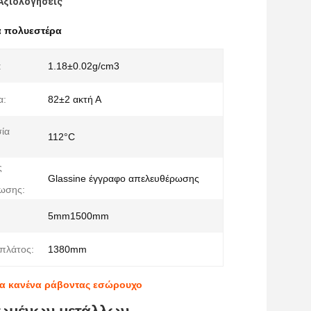
Αξιολογήσεις
α πολυεστέρα
:
1.18±0.02g/cm3
α:
82±2 ακτή Α
ία
112°C
ς
Glassine έγγραφο απελευθέρωσης
ωσης:
5mm1500mm
πλάτος:
1380mm
ια κανένα ράβοντας εσώρουχο