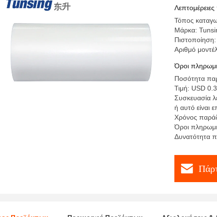
ράβοντας
Λεπτομέρειες
Τόπος καταγω
Μάρκα: Tunsi
Πιστοποίηση
Αριθμό μοντέ
Όροι πληρωμή
Ποσότητα παρ
Τιμή: USD 0.3
Συσκευασία λε
ή αυτό είναι 
Χρόνος παράδ
Όροι πληρωμή
Δυνατότητα π
Πάρτ