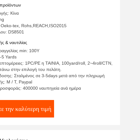
 εσώρουχο
 προϊόντων
γής: Κίνα
ng
: Oeko-tex, Rohs,REACH,ISO2015
λου: DS8501
ς & ναυτιλίας
αγγελίας min: 100Y
-5 Yards
πτομέρειες: 1PC/PE η ΤΑΙΝΙΑ, 100yard/roll, 2~4roll/CTN,
επάνω στην επιλογή του πελάτη.
οσης: Σταλμένος σε 3-5days μετά από την πληρωμή
ς: Μ / Τ, Paypal
ροσφοράς: 400000 ναυπηγεία ανά ημέρα
ε την καλύτερη τιμή