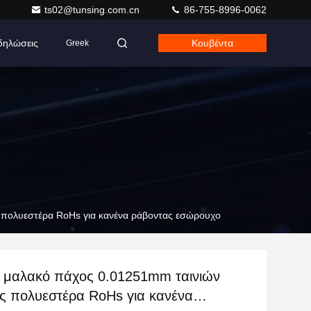
ts02@tunsing.com.cn
86-755-8996-0062
δηλώσεις
Κουβέντα
Greek
 πολυεστέρα RoHs για κανένα ράβοντας εσώρουχο
 μαλακό πάχος 0.01251mm ταινιών
ας πολυεστέρα RoHs για κανένα