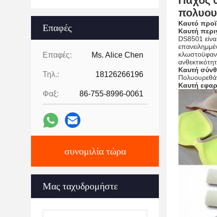
Πάχος 
πολυου
Καυτό προϊ
Επαφές
Καυτή περι
DS8501 είνα
επανειλημμέ
κλωστοϋφαντ
Επαφές:
Ms. Alice Chen
ανθεκτικότητ
Καυτή
σύν
Τηλ.:
18126266196
Πολυουρεθά
Καυτή εφαρ
Φαξ:
86-755-8996-0061
συνομιλία τώρα
Μας ταχυδρομήστε