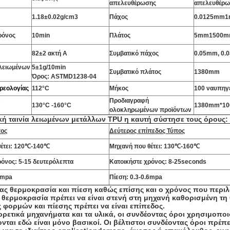
απελευθέρωσης
απελευθέρω
1.18±0.02g/cm3
Πάχος
0.0125mm
ρόνος
10min
Πλάτος
5mm1500
82±2 ακτή Α
Συμβατικό πάχος
0.05mm, 0.
 λειωμένων
5±1g/10min
Συμβατικό πλάτος
1380mm
Όρος: ASTMD1238-04
ρεολογίας
112°C
Μήκος
100 ναυπηγ
Προδιαγραφή
130°C -160°C
1380mm*100
ολοκληρωμένων προϊόντων
κή ταινία λειωμένων μετάλλων TPU η καυτή σύστησε τους όρους:
πος
Δεύτερος επίπεδος Τύπος
έτει: 120℃-140℃
Μηχανή που θέτει: 130℃-160℃
ρόνος: 5-15 δευτερόλεπτα
Κατοικήστε χρόνος: 8-25seconds
6mpa
Πίεση: 0.3-0.6mpa
τας θερμοκρασία και πίεση καθώς επίσης και ο χρόνος που περιλα
 θερμοκρασία πρέπει να είναι στενή στη μηχανή καθορισμένη τη 
ς φορμών και πίεσης πρέπει να είναι επίπεδος.
ορετικά μηχανήματα και τα υλικά, οι συνδέοντας όροι χρησιμοποι
νται εδώ είναι μόνο βασικοί. Οι βέλτιστοι συνδέοντας όροι πρέ