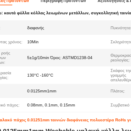
ιες Προϊόντων
Περιγραφή Προϊόντων
Αξιολογήσεις & 
ω:
καυτά φύλλα κόλλας λειωμένων μετάλλων
,
συγκολλητική ταινί
:
διαφανής
Πυκνότητα
ντας χρόνος:
10Min
Σκληρότητ
ς ροής
Θερμοκρασ
νων
5±1g/10min Όρος: ASTMD1238-04
ρεολογίας:
ων:
Σκάφος τη
ρασία
130°C -160°C
γραμμής
γίας:
απελευθέρ
0.0125mm1mm
Πλάτος:
ικό πάχος:
0.08mm, 0.1mm, 0.15mm
Συμβατικό 
αλακό πάχος 0.01251mm ταινιών διαφάνειας πολυεστέρα RoHs γ