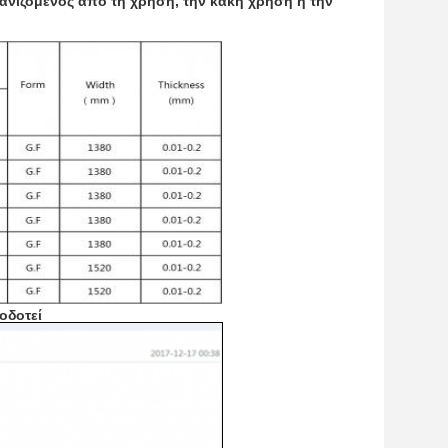
φανιζόμενος από τη χρήση, την κακή χρήση ή την
οδοτεί