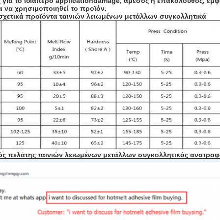
 για το ιδιαίτερο applicationdamage, άμεσος ή επακόλουθος, εμ
α να χρησιμοποιηθεί το προϊόν.
σχετικά προϊόντα ταινιών λειωμένων μετάλλων συγκολλητικά
ός πελάτης ταινιών λειωμένων μετάλλων συγκολλητικός ανατροφ