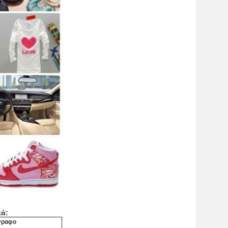
κά:
γγραφο