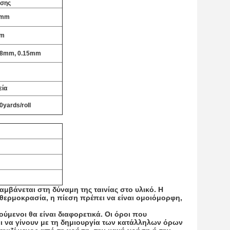
σης
1mm
mm
08mm, 0.15mm
εία
yards/roll
μβάνεται στη δύναμη της ταινίας στο υλικό. Η
θερμοκρασία, η πίεση πρέπει να είναι ομοιόμορφη,
ούμενοι θα είναι διαφορετικά. Οι όροι που
πει να γίνουν με τη δημιουργία των κατάλληλων όρων