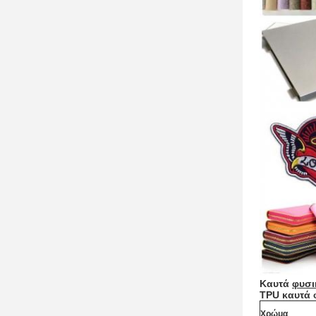
Καυτά
φυσι
TPU καυτά 
Χρώμα