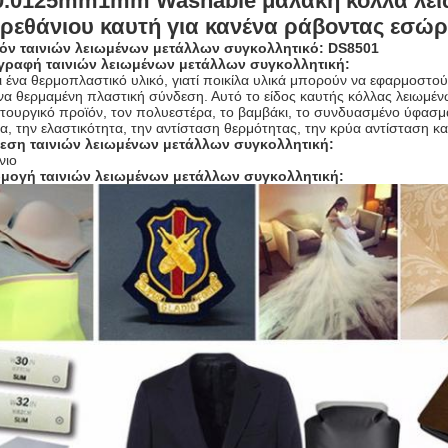
0.0125mm1mm Washable μαλακή κόλλα λε
ρεθάνιου καυτή για κανένα ράβοντας εσώ
όν ταινιών λειωμένων μετάλλων συγκολλητικό: DS8501
γραφή ταινιών λειωμένων μετάλλων συγκολλητική:
ι ένα θερμοπλαστικό υλικό, γιατί ποικίλα υλικά μπορούν να εφαρμοστο
να θερμαμένη πλαστική σύνδεση. Αυτό το είδος καυτής κόλλας λειωμέ
ουργικό προϊόν, τον πολυεστέρα, το βαμβάκι, το συνδυασμένο ύφασμα,
α, την ελαστικότητα, την αντίσταση θερμότητας, την κρύα αντίσταση κα
θεση
ταινιών λειωμένων μετάλλων συγκολλητική
:
νιο
μογή ταινιών λειωμένων μετάλλων συγκολλητική: