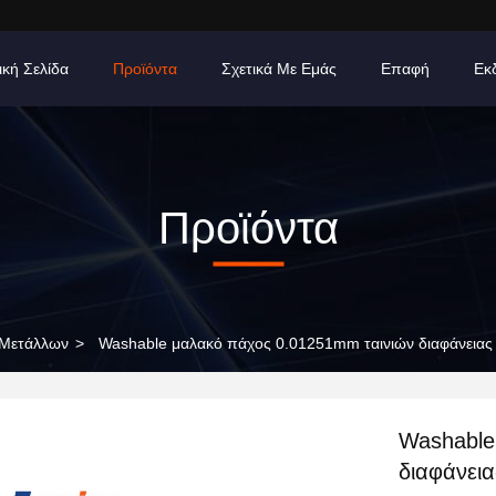
ική Σελίδα
Προϊόντα
Σχετικά Με Εμάς
Επαφή
Εκ
Προϊόντα
 Μετάλλων
>
Washable μαλακό πάχος 0.01251mm ταινιών διαφάνειας
Washable
διαφάνει