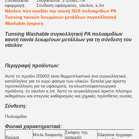
Συσκευασία:
100yard/roll, 1-2roll/CTN
εφαρμογή:
Σύνδεση υφάσματος, νάυλον, κ.λπ.
Νάυλον που συνδέει την καυτή SGS πολυαμιδίων PA
Tunsing ταινιών λειωμένων μετάλλων συγκολλητική
Washable έγκριση
Tunsing Washable συγκολλητική PA πολυαμιδίων
καυτή ταινία λειωμένων μετάλλων για τη σύνδεση του
νάυλον
Περιγραφή προϊόντων:
Αυτό το προϊόν DS002 είναι θερμοπλαστικό ένα συγκολλητικό,
κατάλληλος για το ευρύ φάσμα των υλικών. Εκτελεί μια άριστη
προσκόλληση για τα υφάσματα, τα κλωστοϋφαντουργικά
προϊόντα, το νάυλον κ.λπ. Αυτό το συγκολλητικό άριστο πλύσιμο
εκθεμάτων και στεγνός καθαρισμός και χημικές πρόσθετες ουσίες.
Σύνθεση:
Πολυαμίδιο
Φυσικά χαρακτηριστικά:
Σκάφος της
Μπλε διαφανής
Glassine έγγραφο
Χρώμα
γραμμής