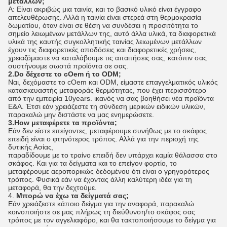
μετάλλων;
Α: Είναι ακριβώς μια ταινία, και το βασικό υλικό είναι έγγραφο
απελευθέρωσης. Αλλά η ταινία είναι στερεά στη θερμοκρασία
δωματίου, όταν είναι σε θέση να συνδέσει η προσιτότητα το
σημείο λειωμένων μετάλλων της, αυτό άλλα υλικά, τα διαφορετικά
υλικά της καυτής συγκολλητικής ταινίας λειωμένων μετάλλων
έχουν τις διαφορετικές αποδόσεις και διαφορετικές χρήσεις,
χρειαζόμαστε να καταλάβουμε τις απαιτήσεις σας, κατόπιν σας
συστήνουμε σωστά προϊόντα σε σας.
2.Do δέχεστε το cOem ή το ODM;
Ναι, δεχόμαστε το cOem και ODM, είμαστε επαγγελματικός υλικός
κατασκευαστής μεταφοράς θερμότητας, που έχει περισσότερο
από την εμπειρία 10years. ικανός να σας βοηθήσει νέα προϊόντα
Ε&Α. Έτσι εάν χρειάζεστε τη σύνδεση μερικών ειδικών υλικών,
παρακαλώ μην διστάστε να μας ενημερώσετε.
3.How μεταφέρετε τα προϊόντα;
Εάν δεν είστε επείγοντες, μεταφέρουμε συνήθως με το σκάφος
επειδή είναι ο φτηνότερος τρόπος. Αλλά για την περιοχή της
δυτικής Ασίας,
παραδίδουμε με το τραίνο επειδή δεν υπάρχει καμία θάλασσα στο
σκάφος. Και για τα δείγματα και το επείγον φορτίο, το
μεταφέρουμε αεροπορικώς δεδομένου ότι είναι ο γρηγορότερος
τρόπος. Φυσικά εάν να έχοντας άλλη καλύτερη ιδέα για τη
μεταφορά, θα την δεχτούμε.
4.
Μπορώ να έχω τα δείγματά σας;
Εάν χρειάζεστε κάποιο δείγμα για την αναφορά, παρακαλώ
κοινοποιήστε σε μας πλήρως τη διεύθυνση/το σκάφος σας
τρόπος με τον αγγελιαφόρο, και θα τακτοποιήσουμε το δείγμα για