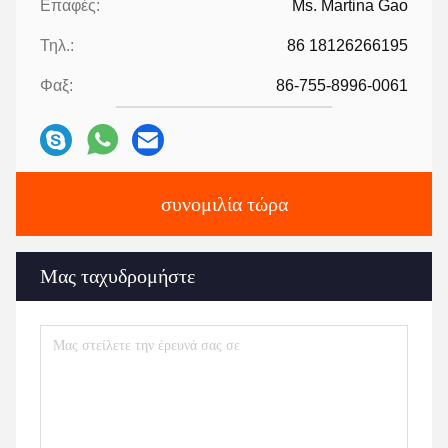
Επαφές:
Ms. Martina Gao
Τηλ.:
86 18126266195
Φαξ:
86-755-8996-0061
συνομιλία τώρα
Μας ταχυδρομήστε