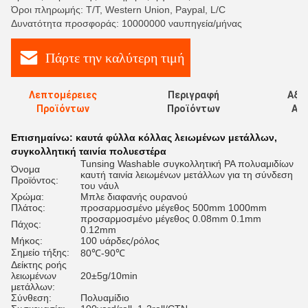
Όροι πληρωμής: T/T, Western Union, Paypal, L/C
Δυνατότητα προσφοράς: 10000000 ναυπηγεία/μήνας
Πάρτε την καλύτερη τιμή
Λεπτομέρειες
Περιγραφή
Αξι
Προϊόντων
Προϊόντων
Αξι
Επισημαίνω:
καυτά φύλλα κόλλας λειωμένων μετάλλων
,
συγκολλητική ταινία πολυεστέρα
Tunsing Washable συγκολλητική PA πολυαμιδίων
Όνομα
καυτή ταινία λειωμένων μετάλλων για τη σύνδεση
Προϊόντος:
του νάυλ
Χρώμα:
Μπλε διαφανής ουρανού
Πλάτος:
προσαρμοσμένο μέγεθος 500mm 1000mm
προσαρμοσμένο μέγεθος 0.08mm 0.1mm
Πάχος:
0.12mm
Μήκος:
100 υάρδες/ρόλος
Σημείο τήξης:
80℃-90℃
Δείκτης ροής
λειωμένων
20±5g/10min
μετάλλων:
Σύνθεση:
Πολυαμίδιο