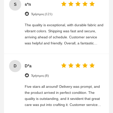
S
s*n
Χρήσιμος (121)
The quality is exceptional, with durable fabric and
vibrant colors. Shipping was fast and secure,
arriving ahead of schedule. Customer service
was helpful and friendly. Overall, a fantastic
experience
D
D*a
Χρήσιμος (8)
Five stars all around! Delivery was prompt, and
the product arrived in perfect condition. The
quality is outstanding, and it sevident that great
care was put into crafting it. Customer service
was friendly and efficient, ensuring a smooth and