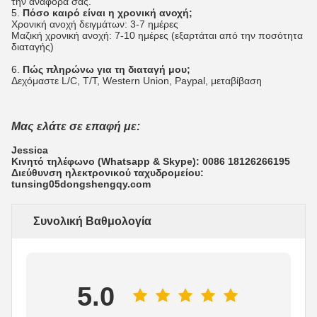
την αναφορά σας.
5.
Πόσο καιρό είναι η χρονική ανοχή;
Χρονική ανοχή δειγμάτων: 3-7 ημέρες
Μαζική χρονική ανοχή: 7-10 ημέρες (εξαρτάται από την ποσότητα
διαταγής)
6.
Πώς πληρώνω για τη διαταγή μου;
Δεχόμαστε L/C, T/T, Western Union, Paypal, μεταβίβαση
Μας ελάτε σε επαφή με:
Jessica
Κινητό τηλέφωνο (Whatsapp & Skype): 0086 18126266195
Διεύθυνση ηλεκτρονικού ταχυδρομείου:
tunsing05dongshengqy.com
Συνολική Βαθμολογία
5.0