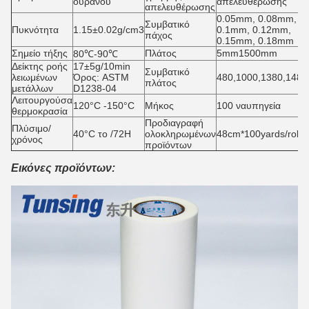
ουρανού
απελευθέρωσης
απελευθέρωσης
0.05mm, 0.08mm,
Συμβατικό
Πυκνότητα
1.15±0.02g/cm3
0.1mm, 0.12mm,
πάχος
0.15mm, 0.18mm
Σημείο τήξης
Πλάτος
5mm1500mm
80℃-90℃
Δείκτης ροής
17±5g/10min
Συμβατικό
λειωμένων
Όρος: ASTM
480,1000,1380,148
πλάτος
μετάλλων
D1238-04
Λειτουργούσα
120°C -150°C
Μήκος
100 ναυπηγεία
θερμοκρασία
Προδιαγραφή
Πλύσιμο/
40°C το /72H
ολοκληρωμένων
48cm*100yards/roll
χρόνος
προϊόντων
Εικόνες προϊόντων: