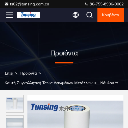
ts02@tunsing.com.cn
86-755-8996-0062
Κουβέντα
Προϊόντα
Σπίτι
>
Προϊόντα
>
Καυτή Συγκολλητική Ταινία Λειωμένων Μετάλλων
>
Νάυλον που
συνδέει την καυτή SGS πολυαμιδίων PA Tunsing ταινιών
λειωμένων μετάλλων συγκολλητική Washable έγκριση