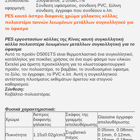
Συσκευασία:
100yard/roll, 1-2roll/CTN
Σύνδεση υφάσματος, σύνδεση PVC, ξύλινη
εφαρμογή:
σύνδεση, έγγραφο που συνδέουν κ.λπ.
PES καυτό άσπρο διαφανές χρώμα γάλακτος κόλλας
πολυεστέρα ταινιών λειωμένων μετάλλων συγκολλητικό για
το ύφασμα
PES εργοστασίων κόλλας της Κίνας καυτή συγκολλητική
κόλλα πολυεστέρα λειωμένων μετάλλων συγκολλητική για το
ύφασμα
Αυτό το προϊόν DS001TS είναι θερμοπλαστικό ένα συγκολλητικό,
κατάλληλος για ποικίλες χρήσεις σε ένα ευρύ φάσμα των υλικών.
Εκτελεί μια άριστη προσκόλληση για το κλωστοϋφαντουργικό
προϊόν, τον πολυεστέρα, το βαμβάκι, το συνδυασμένο ύφασμα,
το ξύλο, το έγγραφο, το PVC κ.λπ. Αυτή η συγκολλητικού
αντίσταση πλυσίματος εκθεμάτων άριστου και στεγνού
καθαρισμού.
Σύνθεση:
Κοβάλτιο-πολυεστέρας
Φυσικά χαρακτηριστικά:
Άσπρος
Σκάφος της
Glassine έγγραφο
Χρώμα
διαφανής
γραμμής
απελευθέρωσης
γάλακτος
απελευθέρωσης
0.05mm, 0.08mm,
Συμβατικό
Πυκνότητα
1.15±0.02g/cm3
0.1mm, 0.12mm,
πάχος
0.15mm, 0.18mm