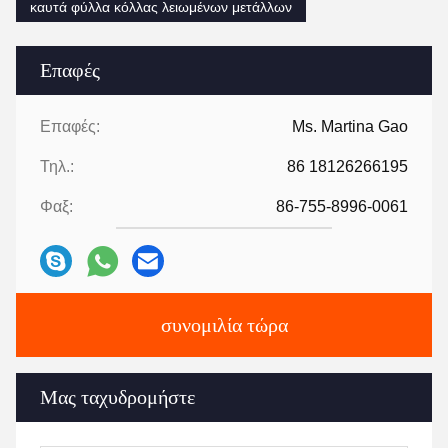
καυτά φύλλα κόλλας λειωμένων μετάλλων
Επαφές
Επαφές:
Ms. Martina Gao
Τηλ.:
86 18126266195
Φαξ:
86-755-8996-0061
συνομιλία τώρα
Μας ταχυδρομήστε