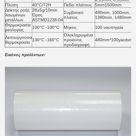
Πλύση
40°C/72H
Πεδίο πλάτους
5mm1500mm
Δείκτης ροής
28±5g/10min
Συμβατικό
480mm, 1000mm,
λειωμένων
Όρος:
πλάτος
1380mm, 1480mm
μετάλλων
ASTMD1238-04
Θερμοκρασία
100°C -100°C
Μήκος
100 ναυπηγεία
ρεολογίας
Ολοκληρωμένα
Λειτουργούσα
130°C -160°C
προϊόντα,
480mm*100yards/roll
θερμοκρασία
προδιαγραφή
Εικόνες προϊόντων: