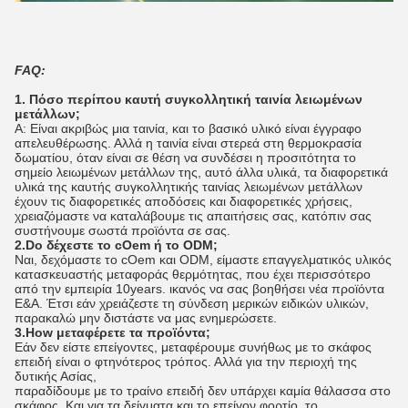
FAQ:
1. Πόσο περίπου καυτή συγκολλητική ταινία λειωμένων
μετάλλων;
Α: Είναι ακριβώς μια ταινία, και το βασικό υλικό είναι έγγραφο
απελευθέρωσης. Αλλά η ταινία είναι στερεά στη θερμοκρασία
δωματίου, όταν είναι σε θέση να συνδέσει η προσιτότητα το
σημείο λειωμένων μετάλλων της, αυτό άλλα υλικά, τα διαφορετικά
υλικά της καυτής συγκολλητικής ταινίας λειωμένων μετάλλων
έχουν τις διαφορετικές αποδόσεις και διαφορετικές χρήσεις,
χρειαζόμαστε να καταλάβουμε τις απαιτήσεις σας, κατόπιν σας
συστήνουμε σωστά προϊόντα σε σας.
2.Do δέχεστε το cOem ή το ODM;
Ναι, δεχόμαστε το cOem και ODM, είμαστε επαγγελματικός υλικός
κατασκευαστής μεταφοράς θερμότητας, που έχει περισσότερο
από την εμπειρία 10years. ικανός να σας βοηθήσει νέα προϊόντα
Ε&Α. Έτσι εάν χρειάζεστε τη σύνδεση μερικών ειδικών υλικών,
παρακαλώ μην διστάστε να μας ενημερώσετε.
3.How μεταφέρετε τα προϊόντα;
Εάν δεν είστε επείγοντες, μεταφέρουμε συνήθως με το σκάφος
επειδή είναι ο φτηνότερος τρόπος. Αλλά για την περιοχή της
δυτικής Ασίας,
παραδίδουμε με το τραίνο επειδή δεν υπάρχει καμία θάλασσα στο
σκάφος. Και για τα δείγματα και το επείγον φορτίο, το