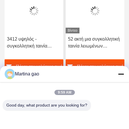
Βίντεο
3412 υψηλός -
52 ακτή μια συγκολλητική
συγκολλητική ταινία
ταινία λειωμένων
λειωμένων μετάλλων
μετάλλων σκληρότητας
ποιοτικού ελαστική
TPU καυτή για το άνευ
ή
Πάρτε την καλύτερη τιμή
Πάρτε την καλύτερη τιμή
πολυουρεθάνιου καυτή
ραφής εσώρουχο
Martina gao
9:59 AM
Good day, what product are you looking for?
Shenzhen Tunsing Plastic Products Co., Ltd.
ts02@tunsing.com.cn