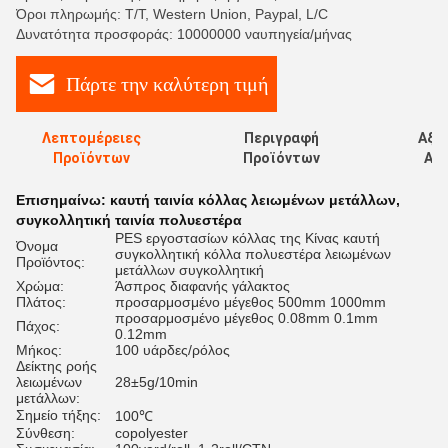
Όροι πληρωμής: T/T, Western Union, Paypal, L/C
Δυνατότητα προσφοράς: 10000000 ναυπηγεία/μήνας
Πάρτε την καλύτερη τιμή
Λεπτομέρειες
Περιγραφή
Αξι
Προϊόντων
Προϊόντων
Αξι
Επισημαίνω:
καυτή ταινία κόλλας λειωμένων μετάλλων
,
συγκολλητική ταινία πολυεστέρα
PES εργοστασίων κόλλας της Κίνας καυτή
Όνομα
συγκολλητική κόλλα πολυεστέρα λειωμένων
Προϊόντος:
μετάλλων συγκολλητική
Χρώμα:
Άσπρος διαφανής γάλακτος
Πλάτος:
προσαρμοσμένο μέγεθος 500mm 1000mm
προσαρμοσμένο μέγεθος 0.08mm 0.1mm
Πάχος:
0.12mm
Μήκος:
100 υάρδες/ρόλος
Δείκτης ροής
λειωμένων
28±5g/10min
μετάλλων:
Σημείο τήξης:
100℃
Σύνθεση:
copolyester