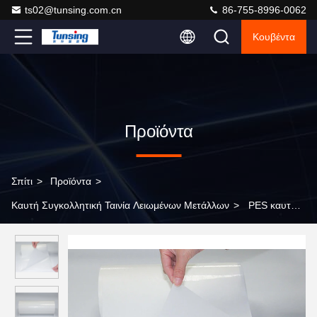
ts02@tunsing.com.cn
86-755-8996-0062
Κουβέντα
Προϊόντα
Σπίτι
>
Προϊόντα
>
Καυτή Συγκολλητική Ταινία Λειωμένων Μετάλλων
>
PES καυτό
άσπρο διαφανές χρώμα γάλακτος κόλλας πολυεστέρα ταινιών
λειωμένων μετάλλων συγκολλητικό για το ύφασμα