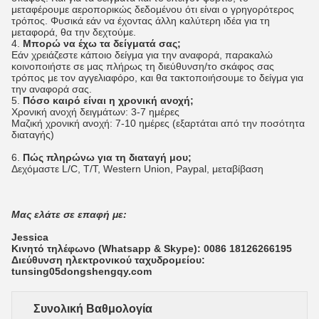
μεταφέρουμε αεροπορικώς δεδομένου ότι είναι ο γρηγορότερος
τρόπος. Φυσικά εάν να έχοντας άλλη καλύτερη ιδέα για τη
μεταφορά, θα την δεχτούμε.
4.
Μπορώ να έχω τα δείγματά σας;
Εάν χρειάζεστε κάποιο δείγμα για την αναφορά, παρακαλώ
κοινοποιήστε σε μας πλήρως τη διεύθυνση/το σκάφος σας
τρόπος με τον αγγελιαφόρο, και θα τακτοποιήσουμε το δείγμα για
την αναφορά σας.
5.
Πόσο καιρό είναι η χρονική ανοχή;
Χρονική ανοχή δειγμάτων: 3-7 ημέρες
Μαζική χρονική ανοχή: 7-10 ημέρες (εξαρτάται από την ποσότητα
διαταγής)
6.
Πώς πληρώνω για τη διαταγή μου;
Δεχόμαστε L/C, T/T, Western Union, Paypal, μεταβίβαση
Μας ελάτε σε επαφή με:
Jessica
Κινητό τηλέφωνο (Whatsapp & Skype): 0086 18126266195
Διεύθυνση ηλεκτρονικού ταχυδρομείου:
tunsing05dongshengqy.com
Συνολική Βαθμολογία