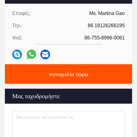
Επαφές:
Ms. Martina Gao
Τηλ.:
86 18126266195
Φαξ:
86-755-8996-0061
συνομιλία τώρα
Μας ταχυδρομήστε