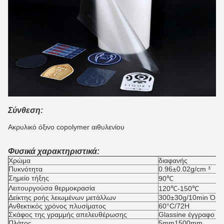
Σύνθεση:
Ακρυλικό όξινο copolymer αιθυλενίου
Φυσικά χαρακτηριστικά:
Χρώμα
διαφανής
Πυκνότητα
0.96±0.02g/cm ³
Σημείο τήξης
90℃
Λειτουργούσα θερμοκρασία
120℃-150℃
Δείκτης ροής λειωμένων μετάλλων
300±30g/10min Όρ
Ανθεκτικός χρόνος πλυσίματος
60°C/72H
Σκάφος της γραμμής απελευθέρωσης
Glassine έγγραφο α
Πλάτος
5mm1500mm