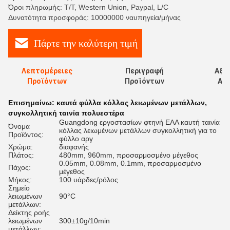
Όροι πληρωμής: T/T, Western Union, Paypal, L/C
Δυνατότητα προσφοράς: 10000000 ναυπηγεία/μήνας
Πάρτε την καλύτερη τιμή
Λεπτομέρειες
Περιγραφή
Αξι
Προϊόντων
Προϊόντων
Αξι
Επισημαίνω:
καυτά φύλλα κόλλας λειωμένων μετάλλων
,
συγκολλητική ταινία πολυεστέρα
Guangdong εργοστασίων φτηνή EAA καυτή ταινία
Όνομα
κόλλας λειωμένων μετάλλων συγκολλητική για το
Προϊόντος:
φύλλο αργ
Χρώμα:
διαφανής
Πλάτος:
480mm, 960mm, προσαρμοσμένο μέγεθος
0.05mm, 0.08mm, 0.1mm, προσαρμοσμένο
Πάχος:
μέγεθος
Μήκος:
100 υάρδες/ρόλος
Σημείο
λειωμένων
90°C
μετάλλων:
Δείκτης ροής
λειωμένων
300±10g/10min
μετάλλων: