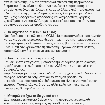
απελευθέρωσης. Αλλά η ταινία είναι στερεά στη θερμοκρασία
δωματίου, όταν είναι σε θέση να συνδέσει η προσιτότητα το
σημείο λειωμένων μετάλλων της, αυτό άλλα υλικά, τα διαφορετικά
υλικά της καυτής συγκολλητικής ταινίας λειωμένων μετάλλων
έχουν τις διαφορετικές αποδόσεις και διαφορετικές χρήσεις,
χρειαζόμαστε να καταλάβουμε τις απαιτήσεις σας, κατόπιν σας
συστήνουμε σωστά προϊόντα σε σας.
2.Do δέχεστε το cOem ή το ODM;
Ναι, δεχόμαστε το cOem και ODM, είμαστε επαγγελματικός υλικός
κατασκευαστής μεταφοράς θερμότητας, που έχει περισσότερο
από την εμπειρία 10years. ικανός να σας βοηθήσει νέα προϊόντα
Ε&Α. Έτσι εάν χρειάζεστε τη σύνδεση μερικών ειδικών υλικών,
παρακαλώ μην διστάστε να μας ενημερώσετε.
3.How μεταφέρετε τα προϊόντα;
Εάν δεν είστε επείγοντες, μεταφέρουμε συνήθως με το σκάφος
επειδή είναι ο φτηνότερος τρόπος. Αλλά για την περιοχή της
δυτικής Ασίας,
παραδίδουμε με το τραίνο επειδή δεν υπάρχει καμία θάλασσα στο
σκάφος. Και για τα δείγματα και το επείγον φορτίο, το
μεταφέρουμε αεροπορικώς δεδομένου ότι είναι ο γρηγορότερος
τρόπος. Φυσικά εάν να έχοντας άλλη καλύτερη ιδέα για τη
μεταφορά, θα την δεχτούμε.
4.
Μπορώ να έχω τα δείγματά σας;
Εάν χρειάζεστε κάποιο δείγμα για την αναφορά, παρακαλώ
κοινοποιήστε σε μας πλήρως τη διεύθυνση/το σκάφος σας