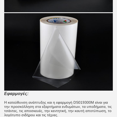
Εφαρμογές:
Η κατεύθυνση ανάπτυξης και η εφαρμογή DS019300M είναι για
την προσκόλληση στα εξαρτήματα ενδυμάτων, τα υποδήματα, τις
τσάντες, τις αποσκευές, την κεντητική, την καυτή αποτύπωση, το
λογότυπο σιδήρου και τις τέχνες.