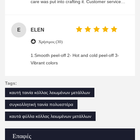
care was put into crafting it. Customer service
was friendly and efficient, ensuring a smooth and
enjoyable shopping experience.
E
ELEN
Χρήσιμος (30)
1.Smooth peel-off 2- Hot and cold peel-off 3-
Vibrant colors
Tags:
καυτή ταινία κόλλας λειωμένων μετάλλων
συγκολλητική ταινία πολυεστέρα
καυτά φύλλα κόλλας λειωμένων μετάλλων
Επαφές