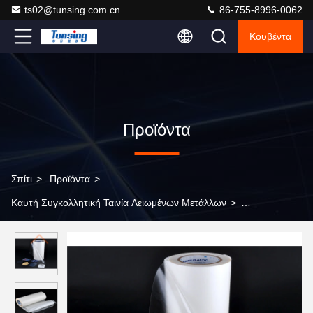
ts02@tunsing.com.cn
86-755-8996-0062
Κουβέντα
Προϊόντα
Σπίτι
>
Προϊόντα
>
Καυτή Συγκολλητική Ταινία Λειωμένων Μετάλλων
>
Συγκολλητικά φύλλα λειωμένων μετάλλων EAA καυτά,
συγκολλητική ταινία πολυεστέρα για το φύλλο αργιλίου