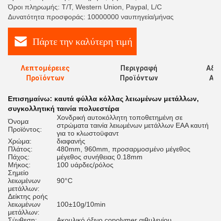
Όροι πληρωμής: T/T, Western Union, Paypal, L/C
Δυνατότητα προσφοράς: 10000000 ναυπηγεία/μήνας
Πάρτε την καλύτερη τιμή
Λεπτομέρειες
Περιγραφή
Αξι
Προϊόντων
Προϊόντων
Αξι
Επισημαίνω:
καυτά φύλλα κόλλας λειωμένων μετάλλων
,
συγκολλητική ταινία πολυεστέρα
Χονδρική αυτοκόλλητη τοποθετημένη σε
Όνομα
στρώματα ταινία λειωμένων μετάλλων EAA καυτή
Προϊόντος:
για το κλωστοϋφαντ
Χρώμα:
διαφανής
Πλάτος:
480mm, 960mm, προσαρμοσμένο μέγεθος
Πάχος:
μέγεθος συνήθειας 0.18mm
Μήκος:
100 υάρδες/ρόλος
Σημείο
λειωμένων
90°C
μετάλλων:
Δείκτης ροής
λειωμένων
100±10g/10min
μετάλλων:
Σύνθεση:
Ακρυλικό όξινο copolymer αιθυλενίου