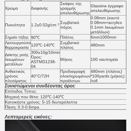
Σκάφος της
Glassine έγγραφο
Χρώμα
διαφανής
γραμμής
απελευθέρωσης
απελευθέρωσης
0.08mm (καυτό
Συμβατικό
0.08mm+acrylics
Πυκνότητα
1.2±0.02g/cm ³
πάχος
0.1mm λειωμένων
μετάλλων)
Σημείο τήξης
Πλάτος
6mm1000mm
90℃
Λειτουργούσα
Συμβατικό
120℃-140℃
480mm
θερμοκρασία
πλάτος
300±10g/10min
Δείκτης ροής
Όρος:
λειωμένων
Μήκος
100 ναυπηγεία
ASTMD1238-
μετάλλων
04
Ανθεκτικός
Προδιαγραφή
480mm (πλάτος)
χρόνος
40°C/72H
ολοκληρωμένων
*100yards (μήκος)
πλυσίματος
προϊόντων
/roll
Συνιστώμενοι συνδέοντας όροι:
Επίπεδος Τύπος:
Μηχανή που θέτει: 120℃-140℃
Κατοικήστε χρόνος: 5-15 δευτερόλεπτα
Πίεση: 0.3-0.6mpa
Λεπτομερείς εικόνες: