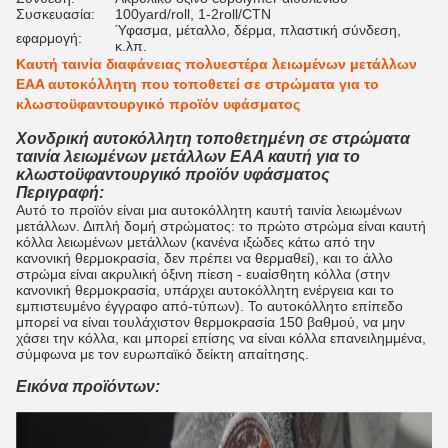
Συσκευασία:
100yard/roll, 1-2roll/CTN
Ύφασμα, μέταλλο, δέρμα, πλαστική σύνδεση,
εφαρμογή:
κ.λπ.
Καυτή ταινία διαφάνειας πολυεστέρα λειωμένων μετάλλων
EAA αυτοκόλλητη που τοποθετεί σε στρώματα για το
κλωστοϋφαντουργικό προϊόν υφάσματος
Χονδρική αυτοκόλλητη τοποθετημένη σε στρώματα
ταινία λειωμένων μετάλλων EAA καυτή για το
κλωστοϋφαντουργικό προϊόν υφάσματος
Περιγραφή:
Αυτό το προϊόν είναι μια αυτοκόλλητη καυτή ταινία λειωμένων
μετάλλων. Διπλή δομή στρώματος: το πρώτο στρώμα είναι καυτή
κόλλα λειωμένων μετάλλων (κανένα ιξώδες κάτω από την
κανονική θερμοκρασία, δεν πρέπει να θερμαθεί), και το άλλο
στρώμα είναι ακρυλική όξινη πίεση - ευαίσθητη κόλλα (στην
κανονική θερμοκρασία, υπάρχει αυτοκόλλητη ενέργεια και το
εμπιστευμένο έγγραφο από-τύπων). Το αυτοκόλλητο επίπεδο
μπορεί να είναι τουλάχιστον θερμοκρασία 150 βαθμού, να μην
χάσει την κόλλα, και μπορεί επίσης να είναι κόλλα επανειλημμένα,
σύμφωνα με τον ευρωπαϊκό δείκτη απαίτησης.
Εικόνα προϊόντων: