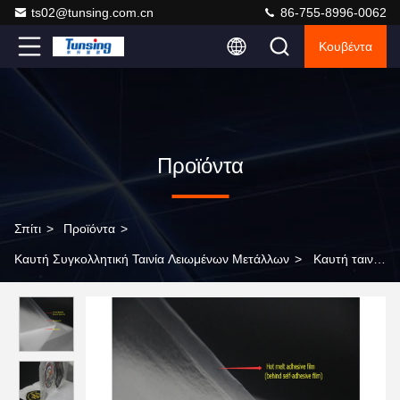
ts02@tunsing.com.cn
86-755-8996-0062
Κουβέντα
Προϊόντα
Σπίτι
>
Προϊόντα
>
Καυτή Συγκολλητική Ταινία Λειωμένων Μετάλλων
>
Καυτή ταινία
διαφάνειας πολυεστέρα λειωμένων μετάλλων EAA αυτοκόλλητη
που τοποθετεί σε στρώματα για το κλωστοϋφαντουργικό προϊόν
υφάσματος