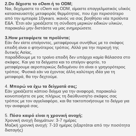
2.Do δέχεστε το cOem ή το ODM;
Ναι, δεχόμαστε το cOem και ODM, είμαστε επαγγελματικός υλικός
κατασκευαστής μεταφοράς θερμότητας, που έχει περισσότερο
από την εμπειρία 10years. ικανός να σας βοηθήσει νέα προϊόντα
Ε&Α. Έτσι εάν χρειάζεστε τη σύνδεση μερικών ειδικών υλικών,
παρακαλώ μην διστάστε να μας ενημερώσετε.
3.How μεταφέρετε τα προϊόντα;
Εάν δεν είστε επείγοντες, μεταφέρουμε συνήθως με το σκάφος
επειδή είναι ο φτηνότερος τρόπος. Αλλά για την περιοχή της
δυτικής Ασίας,
παραδίδουμε με το τραίνο επειδή δεν υπάρχει καμία θάλασσα στο
σκάφος. Και για τα δείγματα και το επείγον φορτίο, το
μεταφέρουμε αεροπορικώς δεδομένου ότι είναι ο γρηγορότερος
τρόπος. Φυσικά εάν να έχοντας άλλη καλύτερη ιδέα για τη
μεταφορά, θα την δεχτούμε.
4.
Μπορώ να έχω τα δείγματά σας;
Εάν χρειάζεστε κάποιο δείγμα για την αναφορά, παρακαλώ
κοινοποιήστε σε μας πλήρως τη διεύθυνση/το σκάφος σας
τρόπος με τον αγγελιαφόρο, και θα τακτοποιήσουμε το δείγμα για
την αναφορά σας.
5.
Πόσο καιρό είναι η χρονική ανοχή;
Χρονική ανοχή δειγμάτων: 3-7 ημέρες
Μαζική χρονική ανοχή: 7-10 ημέρες (εξαρτάται από την ποσότητα
διαταγής)