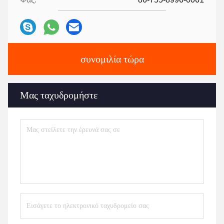
συνομιλία τώρα
Μας ταχυδρομήστε