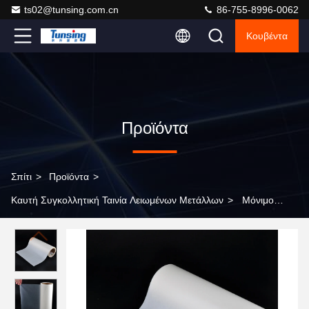
ts02@tunsing.com.cn
86-755-8996-0062
Κουβέντα
Προϊόντα
Σπίτι
>
Προϊόντα
>
Καυτή Συγκολλητική Ταινία Λειωμένων Μετάλλων
>
Μόνιμο
καυτό μέγεθος συνήθειας ταινιών κόλλας λειωμένων μετάλλων της
EVA για το μέταλλο που συνδέει Eva-DS8303