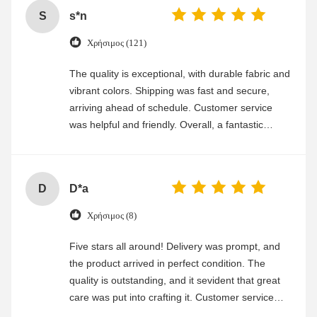
S
s*n
Χρήσιμος (121)
The quality is exceptional, with durable fabric and
vibrant colors. Shipping was fast and secure,
arriving ahead of schedule. Customer service
was helpful and friendly. Overall, a fantastic
experience
D
D*a
Χρήσιμος (8)
Five stars all around! Delivery was prompt, and
the product arrived in perfect condition. The
quality is outstanding, and it sevident that great
care was put into crafting it. Customer service
was friendly and efficient, ensuring a smooth and