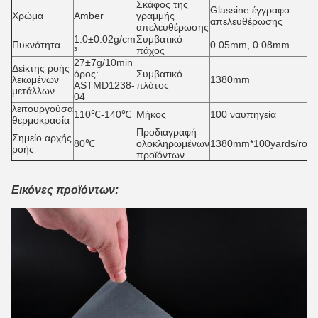
Σκάφος της
Glassine έγγραφο
Χρώμα
Amber
γραμμής
απελευθέρωσης
απελευθέρωσης
1.0±0.02g/cm
Συμβατικό
Πυκνότητα
0.05mm, 0.08mm
³
πάχος
27±7g/10min
Δείκτης ροής
όρος:
Συμβατικό
λειωμένων
1380mm
ASTMD1238-
πλάτος
μετάλλων
04
λειτουργούσα
110℃-140℃
Μήκος
100 ναυπηγεία
θερμοκρασία
Προδιαγραφή
Σημείο αρχής
80℃
ολοκληρωμένων
1380mm*100yards/roll
ροής
προϊόντων
Εικόνες προϊόντων: