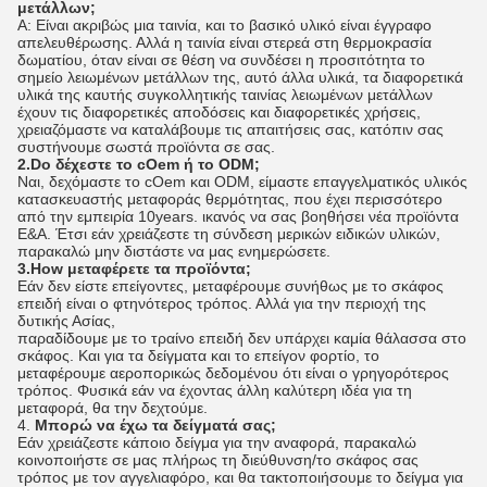
μετάλλων;
Α: Είναι ακριβώς μια ταινία, και το βασικό υλικό είναι έγγραφο
απελευθέρωσης. Αλλά η ταινία είναι στερεά στη θερμοκρασία
δωματίου, όταν είναι σε θέση να συνδέσει η προσιτότητα το
σημείο λειωμένων μετάλλων της, αυτό άλλα υλικά, τα διαφορετικά
υλικά της καυτής συγκολλητικής ταινίας λειωμένων μετάλλων
έχουν τις διαφορετικές αποδόσεις και διαφορετικές χρήσεις,
χρειαζόμαστε να καταλάβουμε τις απαιτήσεις σας, κατόπιν σας
συστήνουμε σωστά προϊόντα σε σας.
2.Do δέχεστε το cOem ή το ODM;
Ναι, δεχόμαστε το cOem και ODM, είμαστε επαγγελματικός υλικός
κατασκευαστής μεταφοράς θερμότητας, που έχει περισσότερο
από την εμπειρία 10years. ικανός να σας βοηθήσει νέα προϊόντα
Ε&Α. Έτσι εάν χρειάζεστε τη σύνδεση μερικών ειδικών υλικών,
παρακαλώ μην διστάστε να μας ενημερώσετε.
3.How μεταφέρετε τα προϊόντα;
Εάν δεν είστε επείγοντες, μεταφέρουμε συνήθως με το σκάφος
επειδή είναι ο φτηνότερος τρόπος. Αλλά για την περιοχή της
δυτικής Ασίας,
παραδίδουμε με το τραίνο επειδή δεν υπάρχει καμία θάλασσα στο
σκάφος. Και για τα δείγματα και το επείγον φορτίο, το
μεταφέρουμε αεροπορικώς δεδομένου ότι είναι ο γρηγορότερος
τρόπος. Φυσικά εάν να έχοντας άλλη καλύτερη ιδέα για τη
μεταφορά, θα την δεχτούμε.
4.
Μπορώ να έχω τα δείγματά σας;
Εάν χρειάζεστε κάποιο δείγμα για την αναφορά, παρακαλώ
κοινοποιήστε σε μας πλήρως τη διεύθυνση/το σκάφος σας
τρόπος με τον αγγελιαφόρο, και θα τακτοποιήσουμε το δείγμα για