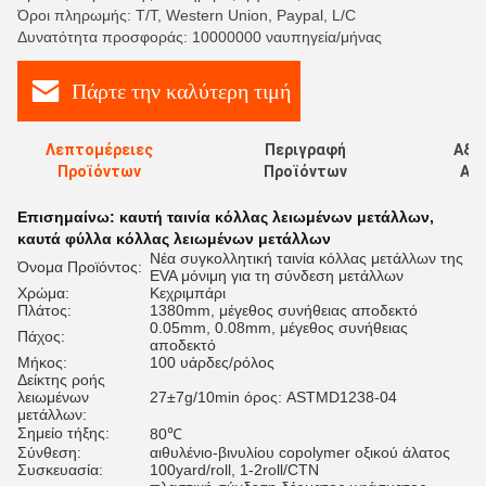
Όροι πληρωμής: T/T, Western Union, Paypal, L/C
Δυνατότητα προσφοράς: 10000000 ναυπηγεία/μήνας
Πάρτε την καλύτερη τιμή
Λεπτομέρειες
Περιγραφή
Αξι
Προϊόντων
Προϊόντων
Αξι
Επισημαίνω:
καυτή ταινία κόλλας λειωμένων μετάλλων
,
καυτά φύλλα κόλλας λειωμένων μετάλλων
Νέα συγκολλητική ταινία κόλλας μετάλλων της
Όνομα Προϊόντος:
EVA μόνιμη για τη σύνδεση μετάλλων
Χρώμα:
Κεχριμπάρι
Πλάτος:
1380mm, μέγεθος συνήθειας αποδεκτό
0.05mm, 0.08mm, μέγεθος συνήθειας
Πάχος:
αποδεκτό
Μήκος:
100 υάρδες/ρόλος
Δείκτης ροής
λειωμένων
27±7g/10min όρος: ASTMD1238-04
μετάλλων:
Σημείο τήξης:
80℃
Σύνθεση:
αιθυλένιο-βινυλίου copolymer οξικού άλατος
Συσκευασία:
100yard/roll, 1-2roll/CTN