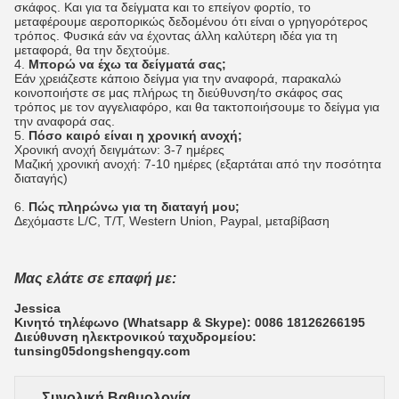
σκάφος. Και για τα δείγματα και το επείγον φορτίο, το
μεταφέρουμε αεροπορικώς δεδομένου ότι είναι ο γρηγορότερος
τρόπος. Φυσικά εάν να έχοντας άλλη καλύτερη ιδέα για τη
μεταφορά, θα την δεχτούμε.
4.
Μπορώ να έχω τα δείγματά σας;
Εάν χρειάζεστε κάποιο δείγμα για την αναφορά, παρακαλώ
κοινοποιήστε σε μας πλήρως τη διεύθυνση/το σκάφος σας
τρόπος με τον αγγελιαφόρο, και θα τακτοποιήσουμε το δείγμα για
την αναφορά σας.
5.
Πόσο καιρό είναι η χρονική ανοχή;
Χρονική ανοχή δειγμάτων: 3-7 ημέρες
Μαζική χρονική ανοχή: 7-10 ημέρες (εξαρτάται από την ποσότητα
διαταγής)
6.
Πώς πληρώνω για τη διαταγή μου;
Δεχόμαστε L/C, T/T, Western Union, Paypal, μεταβίβαση
Μας ελάτε σε επαφή με:
Jessica
Κινητό τηλέφωνο (Whatsapp & Skype): 0086 18126266195
Διεύθυνση ηλεκτρονικού ταχυδρομείου:
tunsing05dongshengqy.com
Συνολική Βαθμολογία