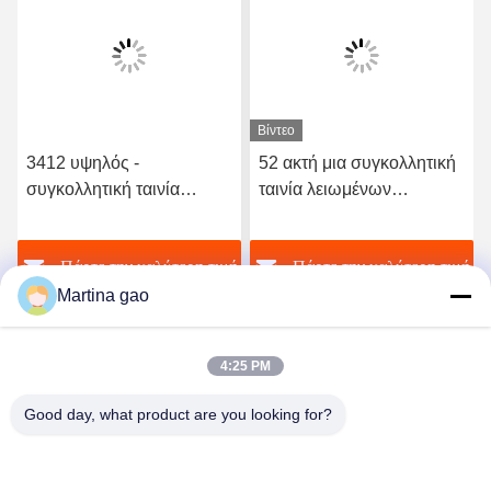
Βίντεο
3412 υψηλός -
52 ακτή μια συγκολλητική
συγκολλητική ταινία
ταινία λειωμένων
λειωμένων μετάλλων
μετάλλων σκληρότητας
ποιοτικού ελαστική
TPU καυτή για το άνευ
ή
Πάρτε την καλύτερη τιμή
Πάρτε την καλύτερη τιμή
πολυουρεθάνιου καυτή
ραφής εσώρουχο
Martina gao
4:25 PM
Good day, what product are you looking for?
Shenzhen Tunsing Plastic Products Co., Ltd.
ts02@tunsing.com.cn