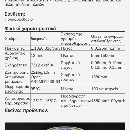
τηλεφωνική προστατευτική κάλυψη, τον αθλητικό εξοπλισμό και
άλλη σύνδεση υλικών.
Σύνθεση:
Πολυουρεθάνιο
Φυσικά χαρακτηριστικά:
Σκάφος της
Glassine έγγραφο
Χρώμα
διαφανής
γραμμής
απελευθέρωσης
απελευθέρωσης
Πυκνότητα
1.18±0.02g/cm3
Πάχος
0.0125mm1mm
Ανοίγοντας
12min
Πλάτος
5mm1500mm
χρόνος
Συμβατικό
0.08mm, 0.10mm,
Σκληρότητα
73±2 ακτή Α
πάχος
0.12mm, 0.15mm
Δείκτης ροής
22±6g/10min
Συμβατικό
λειωμένων
Όρος:
1380mm
πλάτος
μετάλλων
ASTMD1238-04
Θερμοκρασία
95°C
Μήκος
100 ναυπηγεία
ρεολογίας
Προδιαγραφή
Λειτουργούσα
125°C -155°C
ολοκληρωμένων
1380mm*100yards/ro
θερμοκρασία
προϊόντων
Εικόνες προϊόντων: