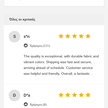
Όλες οι κριτικές
S
s*n
Χρήσιμος (121)
The quality is exceptional, with durable fabric and
vibrant colors. Shipping was fast and secure,
arriving ahead of schedule. Customer service
was helpful and friendly. Overall, a fantastic
experience
D
D*a
Χρήσιμος (8)