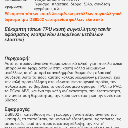
Ύφασμα, πλαστικό, δέρμα, ξύλο, σύνδεση
εφαρμογή:
εγγράφου, κ.λπ.
Εύκαμπτο τύπων καυτό λειωμένων μετάλλων συγκολλητικό
ύφασμα tpu-DS8502 νεοπρενίου φύλλων ελαστικό
Εύκαμπτη τύπων TPU καυτή συγκολλητική ταινία
υφάσματος νεοπρενίου λειωμένων μετάλλων
ελαστική
Περιγραφή:
Αυτό το προϊόν είναι ένα θερμοπλαστικό υλικό, γιατί ποικίλα υλικά
μπορούν να εφαρμοστούν στην καυτή κόλλα λειωμένων
μετάλλων, αυτό μπορεί επανειλημμένα θερμαμένη πλαστική
σύνδεση. Αυτό το είδος καυτής κόλλας λειωμένων μετάλλων έχει
την καλή προσκόλληση στο κλωστοϋφαντουργικό προϊόν, τον
πολυεστέρα, το βαμβάκι, το συνδυασμένο ύφασμα, TPU, το PVC,
το PC/τα ABS, και έχει την καλή ανθεκτικότητα, την ελαστικότητα,
την αντίσταση θερμότητας, την κρύα αντίσταση και την αντίσταση
ύδατος.
Εφαρμογές:
DS8502 η κατεύθυνση και η εφαρμογή ανάπτυξης είναι για τον
ιματισμό, τα παπούτσια, τα υφαντικά εξαρτήματα, τις τσάντες, τις
αποσκευές, ipad την προστατευτική κάλυψη, την κινητή