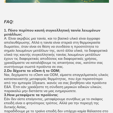
FAQ:
1. Πόσο περίπου καυτή συγκολλητική ταινία λειωμένων
μετάλλων;
Α: Είναι ακριβώς μια ταινία, και το βασικό υλικό είναι έγγραφο
απελευθέρωσης. Αλλά η ταινία είναι στερεά στη θερμοκρασία
δωματίου, όταν είναι σε θέση να συνδέσει η προσιτότητα το
σημείο λειωμένων μετάλλων της, αυτό άλλα υλικά, τα διαφορετικά
υλικά της καυτής συγκολλητικής ταινίας λειωμένων μετάλλων
έχουν τις διαφορετικές αποδόσεις και διαφορετικές χρήσεις,
χρειαζόμαστε να καταλάβουμε τις απαιτήσεις σας, κατόπιν σας
συστήνουμε σωστά προϊόντα σε σας.
2.Do δέχεστε το cOem ή το ODM;
Ναι, δεχόμαστε το cOem και ODM, είμαστε επαγγελματικός υλικός
κατασκευαστής μεταφοράς θερμότητας, που έχει περισσότερο
από την εμπειρία 10years. ικανός να σας βοηθήσει νέα προϊόντα
Ε&Α. Έτσι εάν χρειάζεστε τη σύνδεση μερικών ειδικών υλικών,
παρακαλώ μην διστάστε να μας ενημερώσετε.
3.How μεταφέρετε τα προϊόντα;
Εάν δεν είστε επείγοντες, μεταφέρουμε συνήθως με το σκάφος
επειδή είναι ο φτηνότερος τρόπος. Αλλά για την περιοχή της
δυτικής Ασίας,
παραδίδουμε με το τραίνο επειδή δεν υπάρχει καμία θάλασσα στο