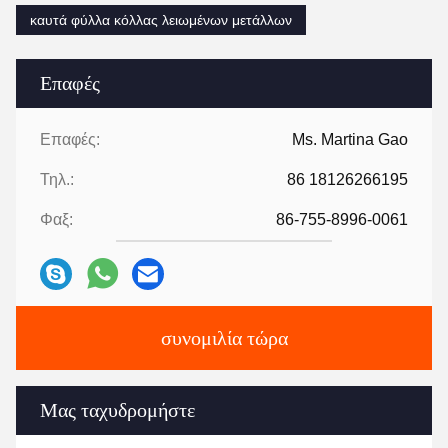
καυτά φύλλα κόλλας λειωμένων μετάλλων
Επαφές
Επαφές:
Ms. Martina Gao
Τηλ.:
86 18126266195
Φαξ:
86-755-8996-0061
συνομιλία τώρα
Μας ταχυδρομήστε