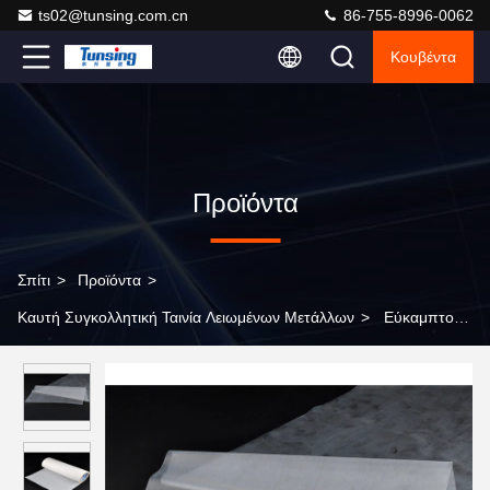
ts02@tunsing.com.cn
86-755-8996-0062
Κουβέντα
Προϊόντα
Σπίτι
>
Προϊόντα
>
Καυτή Συγκολλητική Ταινία Λειωμένων Μετάλλων
>
Εύκαμπτο
τύπων καυτό λειωμένων μετάλλων συγκολλητικό ύφασμα tpu-
DS8502 νεοπρενίου φύλλων ελαστικό