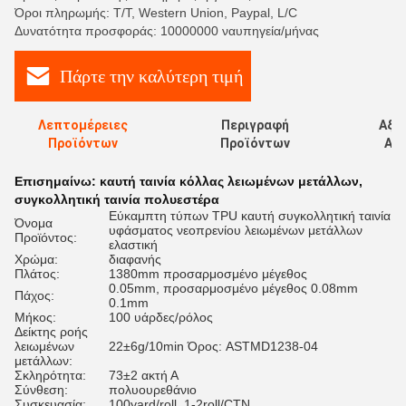
Όροι πληρωμής: T/T, Western Union, Paypal, L/C
Δυνατότητα προσφοράς: 10000000 ναυπηγεία/μήνας
Πάρτε την καλύτερη τιμή
Λεπτομέρειες
Περιγραφή
Αξι
Προϊόντων
Προϊόντων
Αξι
Επισημαίνω:
καυτή ταινία κόλλας λειωμένων μετάλλων
,
συγκολλητική ταινία πολυεστέρα
Εύκαμπτη τύπων TPU καυτή συγκολλητική ταινία
Όνομα
υφάσματος νεοπρενίου λειωμένων μετάλλων
Προϊόντος:
ελαστική
Χρώμα:
διαφανής
Πλάτος:
1380mm προσαρμοσμένο μέγεθος
0.05mm, προσαρμοσμένο μέγεθος 0.08mm
Πάχος:
0.1mm
Μήκος:
100 υάρδες/ρόλος
Δείκτης ροής
λειωμένων
22±6g/10min Όρος: ASTMD1238-04
μετάλλων:
Σκληρότητα:
73±2 ακτή Α
Σύνθεση:
πολυουρεθάνιο
Συσκευασία:
100yard/roll, 1-2roll/CTN