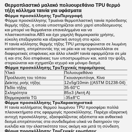
Θερμοπλαστικό μαλακό πολυουρεθάνιο TPU θερμό
τήξη κόλλημα ταινία για υφάσματα
Φόρμα προσκόλλησης Tpu
Περιγραφή
Φόρμα προσκόλλησης Tpu
είναι θερμοπλαστική ταινία πρόσδεσης
θερμής τήξης, η οποία υποστηρίζεται από χαρτί αποδέσμευσης
και μπορεί να θερμαίνεται επανειλημμένα και να
πλαστικοποιείται.ABS και έχει χαμηλή θερμοκρασία χρήσης,
εύκολη επεξεργασία και εξαιρετική αντοχή στο κρύο.
Η ταινία κόλλησης θερμής τήξης TPU μεταμορφώνεται σε λιωμένη
κατάσταση, επιτρέποντάς της να ρέει και να προσκολλάται σε
διαφορετικές επιφάνειες.και άλλα υλικάΗ ταινία εφαρμόζεται σε μία
ή και στις δύο επιφάνειες των υποστρωμάτων και, κατά την ψύξη,
στερεώνεται και σχηματίζει ισχυρό και μόνιμο δεσμό.
Φόρμα προσκόλλησης Tpu
Τεχνικές παραμέτρους
Υλικό
Πολυουρεθάνιο
Προέλευση του τόπου
Γκουανγκντόνγκ, Κίνα
Δείκτης ροής τήξης
12±5g/10min ((ASTM D1238-04)
Πεδίο τήξης
35-60°C
Σκληρότητα
85±3 (Ακτή Α)
Θερμοκρασία TG
-35±8°C
Φόρμα προσκόλλησης Tpu
Χαρακτηριστικά
Η ταινία κολλήματος θερμού λιωμένου TPU προσφέρει πολλά
πλεονεκτήματα στις εφαρμογές προσκόλλησης. Παρέχει εξαιρετική
αντοχή προσκόλλησης, εξασφαλίζοντας αξιόπιστα και ανθεκτικά
δεσμά.επιτρέποντας στα συνδεδεμένα υλικά να διατηρούν την
ευελιξία και την ελαστικότητα τους ακόμη και μετά τη σύνδεση.
Φόρμα προσκόλλησης Tpu
Γενικές ερωτήσεις