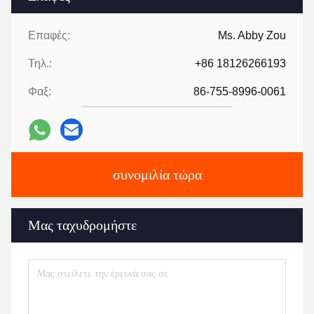
Επαφές:
Ms. Abby Zou
Τηλ.:
+86 18126266193
Φαξ:
86-755-8996-0061
συνομιλία τώρα
Μας ταχυδρομήστε