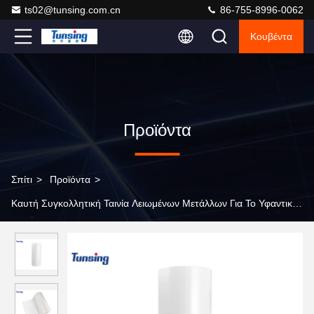
ts02@tunsing.com.cn
86-755-8996-0062
Κουβέντα
Προϊόντα
Σπίτι
>
Προϊόντα
>
Καυτή Συγκολλητική Ταινία Λειωμένων Μετάλλων Για Το Υφαντικό Ύ
>
Θερμοπλαστικό μαλακό πολυουρεθάνιο TPU θερμό τήξη
κόλλημα ταινία για υφάσματα