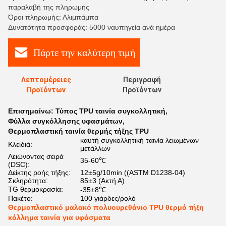
παραλαβή της πληρωμής
Όροι πληρωμής: Αλιμπάμπα
Δυνατότητα προσφοράς: 5000 ναυπηγεία ανά ημέρα
Πάρτε την καλύτερη τιμή
Λεπτομέρειες
Περιγραφή
Προϊόντων
Προϊόντων
Επισημαίνω:
Τύπος TPU ταινία συγκολλητική
,
Φύλλα συγκόλλησης υφασμάτων
,
Θερμοπλαστική ταινία θερμής τήξης TPU
καυτή συγκολλητική ταινία λειωμένων
Κλειδιά:
μετάλλων
Λειώνοντας σειρά
35-60℃
(DSC):
Δείκτης ροής τήξης:
12±5g/10min ((ASTM D1238-04)
Σκληρότητα:
85±3 (Ακτή Α)
TG θερμοκρασία:
-35±8℃
Πακέτο:
100 γιάρδες/ρολό
Θερμοπλαστικό μαλακό πολυουρεθάνιο TPU θερμό τήξη
κόλλημα ταινία για υφάσματα