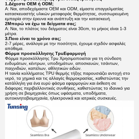
1.
Δέχεστε OEM ή ODM;
Α: Ναι, αποδεχόμαστε OEM και ODM, είμαστε επαγγελματίας
κατασκευαστής υλικών μεταφοράς θερμότητας, συσσωρευμένη
εμπειρία στην έρευνα και ανάπτυξη και την κατασκευή.
2Μπορώ να έχω τα δείγματα σας;
Α: Ναι, το πλάτος του δείγματος είναι 30cm, το μήκος είναι 1-3
μέτρα.
3.
Ποιο είναι το χρόνο σας;
2-7 μέρες, ανάλογα με την ποσότητα, έχουμε σχεδόν ασφαλές
απόθεμα.
Φόρμα προσκόλλησης Tpu
Εφαρμογή
Φόρμα προσκόλλησης Tpu
Χρησιμοποιείται για τη σύνδεση
ενδυμάτων, κέντρων, υποδημάτων, αποσκευών, τσάντων,
παιχνιδιών, καπέλων, αθλητικών ειδών.
Η ταινία κολλήματος TPU θερμής τήξης παρουσιάζει αντοχή στο
νερό, τα χημικά και τις αλλαγές θερμοκρασίας, καθιστώντας την
κατάλληλη για ένα ευρύ φάσμα εφαρμογών.και έκθεση σε
διάφορες περιβαλλοντικές συνθήκες, καθιστώντας το ιδανικό για
χρήση σε βιομηχανίες όπως υφάσματα, υποδήματα,
αυτοκινητοβιομηχανία, ηλεκτρονικά και ιατρικές συσκευές.