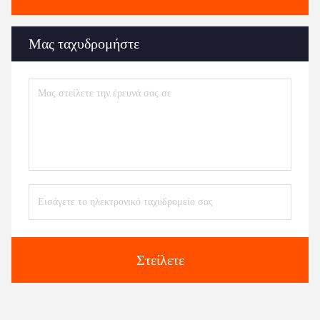
Μας ταχυδρομήστε
Στείλετε