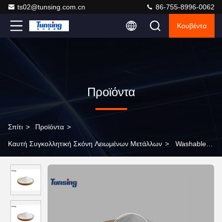
ts02@tunsing.com.cn
86-755-8996-0062
Κουβέντα
Προϊόντα
Σπίτι
>
Προϊόντα
>
Καυτή Συγκολλητική Σκόνη Λειωμένων Μετάλλων
>
Washable
PES Copolyester σκονών μεταφοράς θερμότητας θερμοπλαστική
συγκολλητική σκόνη