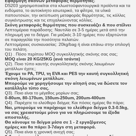
Εφαρμογή
σκονών μεταφοράς θερμότητας
:
DS203 χρησιμοποιείται στα κλωστοϋφαντουργικά προϊόντα και τα
ενδύματα, το αυτοκίνητο εσωτερικό, τα φίλτρα, τα υλικά
παπουτσιών, την εκτύπωση μεταφοράς θερμότητας, τις κόλλες
συγκέντρωσης και τις επιχαλκώνοντας κόλλες.
Σκόνη μεταφοράς θερμότητας που συσκευάζει & που στέλνει
Λεπτομέρεια παράδοσης: Ναυτιλία σε 3-5 ημέρες μετά από την
πληρωμή για το δείγμα. Για μαζικές 3-10 ημέρες που εξαρτώνται
σε παραγγελία την ποσότητα πελατών.
Λεπτομέρειες συσκευασίας: 20kg/bag ή είναι επάνω στην επιλογή
του πελάτη.
Q1)
. Πόσο περίπου MOQ συγκολλητικής σκόνης σας σας;
MOQ είναι 20 KG/25KG (ανά τσάντα)
Q2). Ποιο τύπο καυτής συγκολλητικής σκόνης λειωμένων
μετάλλων έχετε;;
Έχουμε το PA, TPU, τη EVA και PES την καυτή συγκολλητική
σκόνη λειωμένων μετάλλων.
Μπορούμε να χορηγήσουμε την αίτησή σας να δώσετε τον
κατάλληλο τύπο σας.
Q3). Ποιο είναι το μέγεθος μορίων σας;
0-80um, 80-170um, 150um-250um, 200um-400um
Q4). Παρέχετε το ελεύθερο δείγμα; Και πόσες ημέρες θα πάρει;
Ναι, μπορούμε να παρέχουμε το ελεύθερο δείγμα 0.3-0.5kg,
να σας χρειαστούμε μόνο για να πληρώσουμε τα έξοδα
αποστολής.
Θα κάνουμε το δείγμα μέσα σε 1 - 2 εργαζόμενος
ημέρες και θα πάρει 3-7days στη μεταφορά.
Q5). Ποια είναι η χρονική ανοχή σας;