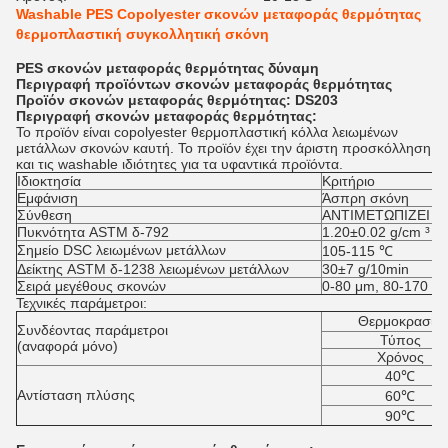
Washable PES Copolyester σκονών μεταφοράς θερμότητας
θερμοπλαστική συγκολλητική σκόνη
PES σκονών μεταφοράς θερμότητας δύναμη
Περιγραφή προϊόντων
σκονών μεταφοράς θερμότητας
Προϊόν
σκονών μεταφοράς θερμότητας
: DS203
Περιγραφή
σκονών μεταφοράς θερμότητας
:
Το προϊόν είναι copolyester θερμοπλαστική κόλλα λειωμένων
μετάλλων σκονών καυτή. Το προϊόν έχει την άριστη προσκόλληση
και τις washable ιδιότητες για τα υφαντικά προϊόντα.
Ιδιοκτησία
Κριτήριο
Εμφάνιση
Άσπρη σκόνη
Σύνθεση
ΑΝΤΙΜΕΤΩΠΙΖΕΙ
Πυκνότητα ASTM δ-792
1.20±0.02 g/cm ³
Σημείο DSC λειωμένων μετάλλων
105-115 ℃
Δείκτης ASTM δ-1238 λειωμένων μετάλλων
30±7 g/10min
Σειρά μεγέθους σκονών
0-80 μm, 80-170 μ
Τεχνικές παράμετροι:
Θερμοκρασία
Συνδέοντας παράμετροι
Τύπος
(αναφορά μόνο)
Χρόνος
40℃
Αντίσταση πλύσης
60℃
90℃