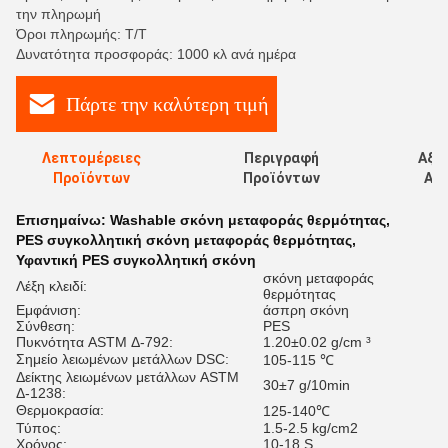
την πληρωμή
Όροι πληρωμής: T/T
Δυνατότητα προσφοράς: 1000 κλ ανά ημέρα
Πάρτε την καλύτερη τιμή
Λεπτομέρειες
Περιγραφή
Αξι
Προϊόντων
Προϊόντων
Αξι
Επισημαίνω:
Washable σκόνη μεταφοράς θερμότητας
,
PES συγκολλητική σκόνη μεταφοράς θερμότητας
,
Υφαντική PES συγκολλητική σκόνη
σκόνη μεταφοράς
Λέξη κλειδί:
θερμότητας
Εμφάνιση:
άσπρη σκόνη
Σύνθεση:
PES
Πυκνότητα ASTM Δ-792:
1.20±0.02 g/cm ³
Σημείο λειωμένων μετάλλων DSC:
105-115 ℃
Δείκτης λειωμένων μετάλλων ASTM
30±7 g/10min
Δ-1238:
Θερμοκρασία:
125-140℃
Τύπος:
1.5-2.5 kg/cm2
Χρόνος:
10-18 S