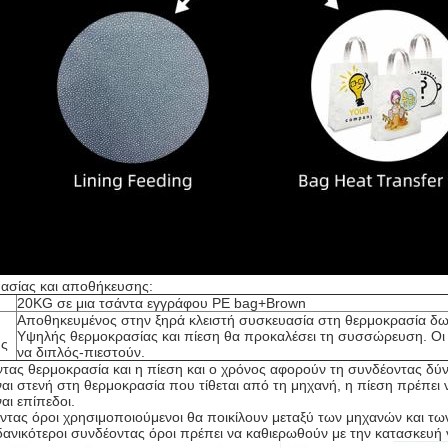
ασίας και αποθήκευσης:
20KG σε μια τσάντα εγγράφου PE bag+Brown
Αποθηκευμένος στην ξηρά κλειστή συσκευασία στη θερμοκρασία δωμ
Υψηλής θερμοκρασίας και πίεση θα προκαλέσει τη συσσώρευση. Οι 
ης
να διπλός-πιεστούν.
τας θερμοκρασία και η πίεση και ο χρόνος αφορούν τη συνδέοντας δύν
ναι στενή στη θερμοκρασία που τίθεται από τη μηχανή, η πίεση πρέπει 
ναι επίπεδοι.
ντας όροι χρησιμοποιούμενοι θα ποικίλουν μεταξύ των μηχανών και των
ιδανικότεροι συνδέοντας όροι πρέπει να καθιερωθούν με την κατασκευή