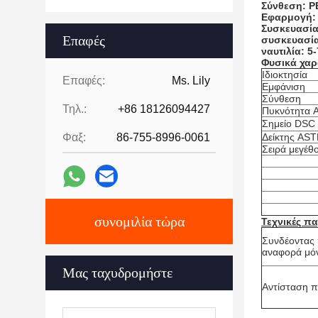
Σύνθεση: P
Εφαρμογή:
Συσκευασία
Επαφές
συσκευασία
ναυτιλία: 5
Φυσικά χαρ
Ιδιοκτησία
Επαφές:
Ms. Lily
Εμφάνιση
Σύνθεση
Τηλ.:
+86 18126094427
Πυκνότητα 
Σημείο DSC
Φαξ:
86-755-8996-0061
Δείκτης AST
Σειρά μεγέθ
συνομιλία τώρα
Τεχνικές π
Συνδέοντας 
αναφορά μό
Μας ταχυδρομήστε
Αντίσταση 