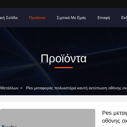
ική Σελίδα
Προϊόντα
Σχετικά Με Εμάς
Επαφή
Εκ
Προϊόντα
 Μετάλλων
>
Pes μεταφοράς πολυεστέρα καυτή εκτύπωση οθόνης σκ
Pes μετα
οθόνης σ