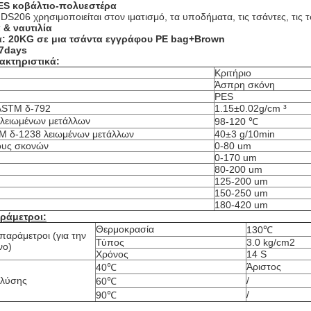
ES κοβάλτιο-πολυεστέρα
DS206 χρησιμοποιείται στον ιματισμό, τα υποδήματα, τις τσάντες, τις τ
 & ναυτιλία
: 20KG σε μια τσάντα εγγράφου PE bag+Brown
-7days
ακτηριστικά:
Κριτήριο
Άσπρη σκόνη
PES
ASTM δ-792
1.15±0.02g/cm ³
 λειωμένων μετάλλων
98-120 ℃
M δ-1238 λειωμένων μετάλλων
40±3 g/10min
ους σκονών
0-80 um
0-170 um
80-200 um
125-200 um
150-250 um
180-420 um
αράμετροι:
Θερμοκρασία
130℃
παράμετροι (για την
Τύπος
3.0 kg/cm2
νο)
Χρόνος
14 S
Άριστος
40℃
πλύσης
/
60℃
/
90℃