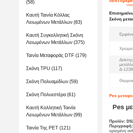
Λεπτομέρε
(58)
Επισημαίν
Καυτή Ταινία Κόλλας
Σκόνη μετα
Λειωμένων Μετάλλων
(83)
Εμφάνι
Καυτή Συγκολλητική Σκόνη
Λειωμένων Μετάλλων
(375)
Χρώμα
Ταινία Μεταφοράς DTF
(179)
Δείκτη
μετάλ
Σκόνη TPU
(117)
Δ-1238
Θερμοκ
Σκόνη Πολυαμιδίων
(59)
Σκόνη Πολυεστέρα
(61)
Pes μεταφο
Pes μ
Καυτή Κολλητική Ταινία
Λειωμένων Μετάλλων
(99)
Προϊόν: DS
Περιγραφή
Ταινία Της PET
(121)
ορισμένη αν