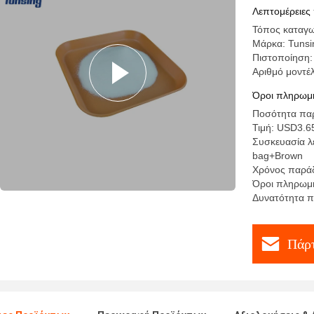
συγκολλη
Λεπτομέρειες
Τόπος καταγω
Μάρκα: Tunsi
Πιστοποίηση
Αριθμό μοντέ
Όροι πληρωμή
Ποσότητα παρ
Τιμή: USD3.6
Συσκευασία λ
bag+Brown
Χρόνος παράδ
Όροι πληρωμή
Δυνατότητα 
Πάρτ