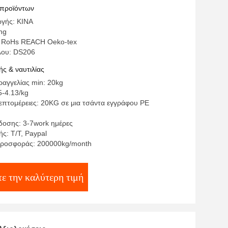
τική
 προϊόντων
γής: ΚΙΝΑ
ng
: RoHs REACH Oeko-tex
λου: DS206
ς & ναυτιλίας
αγγελίας min: 20kg
5-4.13/kg
επτομέρειες: 20KG σε μια τσάντα εγγράφου PE
οσης: 3-7work ημέρες
ς: T/T, Paypal
προσφοράς: 200000kg/month
ε την καλύτερη τιμή