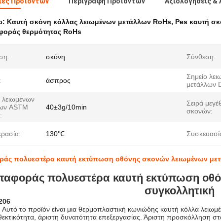
ιες Προϊόντων
Περιγραφή Προϊόντων
Αξιολογήσεις & 
ω:
Καυτή σκόνη κόλλας λειωμένων μετάλλων RoHs
,
Pes καυτή σ
φοράς θερμότητας RoHs
ση:
σκόνη
Σύνθεση:
Σημείο λει
:
άσπρος
μετάλλων 
ς λειωμένων
Σειρά μεγέ
λων ASTM
40±3g/10min
σκονών:
:
ρασία:
130℃
Συσκευασί
ράς πολυεστέρα καυτή εκτύπωση οθόνης σκονών λειωμένων με
εταφοράς πολυεστέρα καυτή εκτύπωση οθ
συγκολλητική
206
:
Αυτό το προϊόν είναι μια θερμοπλαστική κωνιώδης καυτή κόλλα λειωμέ
θεκτικότητα, άριστη δυνατότητα επεξεργασίας. Άριστη προσκόλληση σ