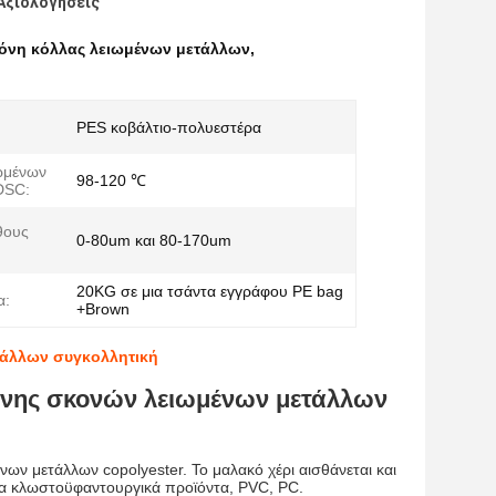
Αξιολογήσεις
κόνη κόλλας λειωμένων μετάλλων
,
PES κοβάλτιο-πολυεστέρα
ωμένων
98-120 ℃
DSC:
θους
0-80um και 80-170um
20KG σε μια τσάντα εγγράφου PE bag
α:
+Brown
τάλλων συγκολλητική
όνης σκονών λειωμένων μετάλλων
νων μετάλλων copolyester. Το μαλακό χέρι αισθάνεται και
τα κλωστοϋφαντουργικά προϊόντα, PVC, PC.