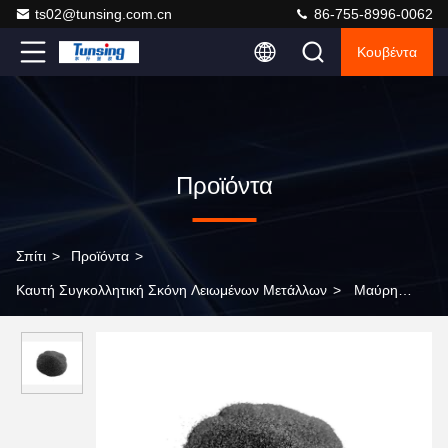
ts02@tunsing.com.cn
86-755-8996-0062
Κουβέντα
Προϊόντα
Σπίτι
>
Προϊόντα
>
Καυτή Συγκολλητική Σκόνη Λειωμένων Μετάλλων
>
Μαύρη
συγκολλητική σκόνη λειωμένων μετάλλων TPU καυτή για την
εκτύπωση μεταφοράς