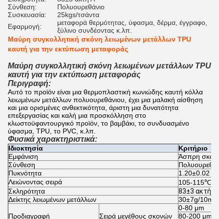
Σύνθεση:
Πολυουρεθάνιο
Συσκευασία:
25kgs/τσάντα
μεταφορά θερμότητας, ύφασμα, δέρμα, έγγραφο,
Εφαρμογή:
ξύλινο συνδέοντας κ.λπ.
Μαύρη συγκολλητική σκόνη λειωμένων μετάλλων TPU
καυτή για την εκτύπωση μεταφοράς
Μαύρη συγκολλητική σκόνη λειωμένων μετάλλων TPU
καυτή για την εκτύπωση μεταφοράς
Περιγραφή:
Αυτό το προϊόν είναι μια θερμοπλαστική κωνιώδης καυτή κόλλα 
λειωμένων μετάλλων πολυουρεθάνιου, έχει μια μαλακή αίσθηση 
και μια ορισμένες ανθεκτικότητα, άριστη μια δυνατότητα 
επεξεργασίας και καλή μια προσκόλληση στο 
κλωστοϋφαντουργικό προϊόν, το βαμβάκι, το συνδυασμένο 
ύφασμα, TPU, το PVC, κ.λπ.
Φυσικά χαρακτηριστικά:
Ιδιοκτησία
Κριτήριο
Εμφάνιση
Άσπρη σκόν
Σύνθεση
Πολυουρεθάν
Πυκνότητα
1.20±0.02 g/
Λειώνοντας σειρά
105-115℃
Σκληρότητα
83±3 ακτή Α
Δείκτης λειωμένων μετάλλων
30±7g/10min
0-80 μm
Προδιαγραφή
Σειρά μεγέθους σκονών
80-200 μm