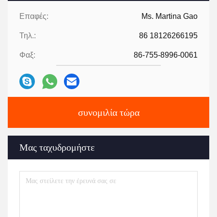
Επαφές:
Ms. Martina Gao
Τηλ.:
86 18126266195
Φαξ:
86-755-8996-0061
συνομιλία τώρα
Μας ταχυδρομήστε