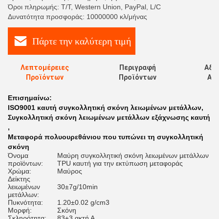
Όροι πληρωμής: T/T, Western Union, PayPal, L/C
Δυνατότητα προσφοράς: 10000000 κλ/μήνας
Πάρτε την καλύτερη τιμή
Λεπτομέρειες
Περιγραφή
Αξι
Προϊόντων
Προϊόντων
Αξι
Επισημαίνω:
ISO9001 καυτή συγκολλητική σκόνη λειωμένων μετάλλων
,
Συγκολλητική σκόνη λειωμένων μετάλλων εξάχνωσης καυτή
,
Μεταφορά πολυουρεθάνιου που τυπώνει τη συγκολλητική
σκόνη
Όνομα
Μαύρη συγκολλητική σκόνη λειωμένων μετάλλων
προϊόντων:
TPU καυτή για την εκτύπωση μεταφοράς
Χρώμα:
Μαύρος
Δείκτης
λειωμένων
30±7g/10min
μετάλλων:
Πυκνότητα:
1.20±0.02 g/cm3
Μορφή:
Σκόνη
Σκληρότητα:
83±3 ακτή Α