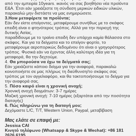
από την εμπειρία 10years. ικανός να σας βοηθήσει νέα προϊόντα
Ε&Α. Έτσι εάν χρειάζεστε τη σύνδεση μερικών ειδικών υλικών,
παρακαλώ μην διστάστε να μας ενημερώσετε.
3.How μεταφέρετε τα προϊόντα;
Εάν δεν είστε επείγοντες, μεταφέρουμε συνήθως με το σκάφος
επειδή είναι ο φτηνότερος τρόπος. Αλλά για την περιοχή της
δυτικής Ασίας,
παραδίδουμε με το τραίνο επειδή δεν υπάρχει καμία θάλασσα στο
σκάφος. Και για τα δείγματα και το επείγον φορτίο, το
μεταφέρουμε αεροπορικώς δεδομένου ότι είναι ο γρηγορότερος
τρόπος. Φυσικά εάν να έχοντας άλλη καλύτερη ιδέα για τη
μεταφορά, θα την δεχτούμε.
4.
Θα μπορούσα να έχω τα δείγματά σας;
Εάν χρειάζεστε κάποιο δείγμα για την αναφορά, παρακαλώ
κοινοποιήστε σε μας πλήρως τη διεύθυνση/το σκάφος σας
τρόπος με τον αγγελιαφόρο, και θα τακτοποιήσουμε το δείγμα για
την αναφορά σας.
5.
Πόσο καιρό είναι η χρονική ανοχή;
Χρονική ανοχή δειγμάτων: 3-7 ημέρες
Μαζική χρονική ανοχή: 7-10 ημέρες (εξαρτάται από την ποσότητα
διαταγής)
6. Πώς πληρώνω για τη διαταγή μου;
Δεχόμαστε L/C, T/T, Western Union, Paypal, μεταβίβαση
Μας ελάτε σε επαφή με:
Jessica CAI
Κινητό τηλέφωνο (Whatsapp & Skype & Wechat): +86 181
2626 6195