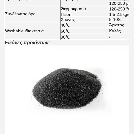
120-250 μm
Θερμοκρασία
120-250 ℃
Συνδέοντας όροι
Πίεση
1.5-2.5kg/c
Χρόνος
5-10S
Άριστος
40℃
Washable ιδιοκτησία
Καλός
60℃
/
90℃
Εικόνες προϊόντων: