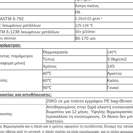
σκόνη
Άσπρη
PA
 ASTM δ-792
1.20±0.02 g/cm ³
 λειωμένων μετάλλων
125-134 ℃
TM δ-1238 λειωμένων μετάλλων
30± g/10min
80-170 um
υς σκονών
αράμετροι:
Θερμοκρασία
140℃
οντας παράμετροι
Τύπος
3.0kg/cm2
ναφορά μόνο)
Χρόνος
14S
40℃
Άριστος
60℃
Καλός
λύσης
90℃
Γενικό
υασίας και
αποθήκευσης
:
20KG σε μια τσάντα εγγράφου PE bag+Brown
Αποθηκευμένος στην ξηρά κλειστή συσκευασί
δωματίου για 12 μήνες. Υψηλής θερμοκρασίας 
κευσης
προκαλέσει τη συσσώρευση. Οι δίσκοι δεν μπ
πιεστούν.
ς θερμοκρασία και η πίεση και ο χρόνος αφορούν τη συνδέοντας δύναμη της ταινίας
υ τίθεται από τη μηχανή, η πίεση πρέπει να είναι ομοιόμορφη, και οι ρόλοι φορμών 