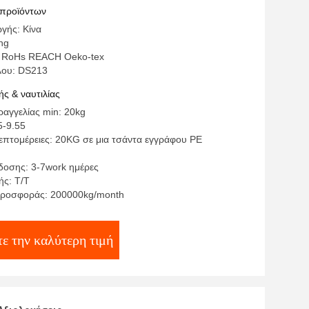
ν μετάλλων
 προϊόντων
γής: Κίνα
ng
: RoHs REACH Oeko-tex
λου: DS213
ς & ναυτιλίας
αγγελίας min: 20kg
5-9.55
επτομέρειες: 20KG σε μια τσάντα εγγράφου PE
οσης: 3-7work ημέρες
ς: T/T
προσφοράς: 200000kg/month
ε την καλύτερη τιμή