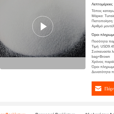
λειωμένω
Λεπτομέρειες
Τόπος καταγω
Μάρκα: Tunsi
Πιστοποίηση
Αριθμό μοντέ
Όροι πληρωμή
Ποσότητα παρ
Τιμή: USD9.4
Συσκευασία λ
bag+Brown
Χρόνος παράδ
Όροι πληρωμή
Δυνατότητα 
Πάρτ