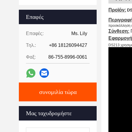
Προϊόν:
D
Επαφές
Περιγραφ
προσκόλληση κ
Σύνθεση:
Π
Επαφές:
Ms. Lily
Εφαρμογή
Τηλ.:
+86 18126094427
DS213 χρησιμοπ
Φαξ:
86-755-8996-0061
συνομιλία τώρα
Μας ταχυδρομήστε