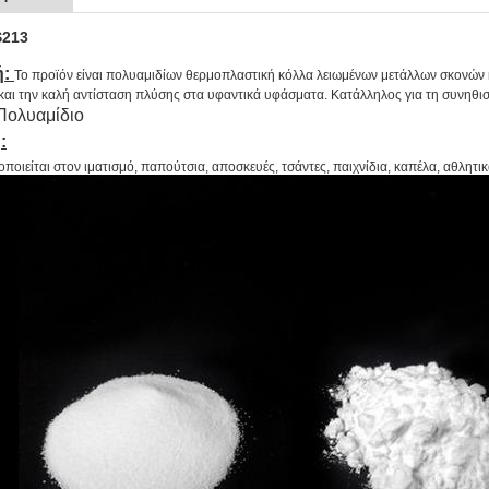
S213
ή:
Το προϊόν είναι πολυαμιδίων θερμοπλαστική κόλλα λειωμένων μετάλλων σκονών κ
αι την καλή αντίσταση πλύσης στα υφαντικά υφάσματα. Κατάλληλος για τη συνηθισ
ολυαμίδιο
:
οιείται στον ιματισμό, παπούτσια, αποσκευές, τσάντες, παιχνίδια, καπέλα, αθλητικ