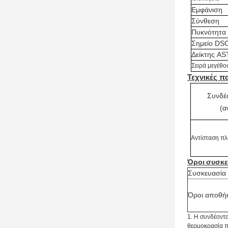
Εμφάνιση
Σύνθεση
Πυκνότητα
Σημείο DSC
Δείκτης AS
Σειρά μεγέθο
Τεχνικές π
Συνδέ
(α
Αντίσταση π
Όροι
συσκε
Συσκευασία
Όροι αποθή
1.
Η συνδέοντα
θερμοκρασία πο