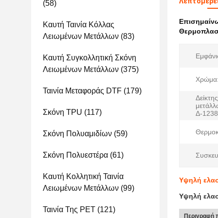
Λεπτομέρε
(58)
Επισημαίν
Καυτή Ταινία Κόλλας
Θερμοπλαστ
Λειωμένων Μετάλλων
(83)
Εμφάνι
Καυτή Συγκολλητική Σκόνη
Λειωμένων Μετάλλων
(375)
Χρώμα
Ταινία Μεταφοράς DTF
(179)
Δείκτη
μετάλ
Σκόνη TPU
(117)
Δ-1238
Θερμοκ
Σκόνη Πολυαμιδίων
(59)
Σκόνη Πολυεστέρα
(61)
Συσκευ
Καυτή Κολλητική Ταινία
Υψηλή ελασ
Λειωμένων Μετάλλων
(99)
Υψηλή ελασ
Ταινία Της PET
(121)
Περιγραφή 