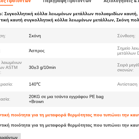
ιες Προϊόντων
Περιγραφή Προϊόντων
Αξιολογήσεις & 
ω:
Συγκολλητική κόλλα λειωμένων μετάλλων πολυαμιδίων καυτή
,
ική καυτή συγκολλητική κόλλα λειωμένων μετάλλων
,
Σκόνη πολ
ση:
Σκόνη
Σύνθεση:
Σημείο λει
:
Άσπρος
μετάλλων 
ς λειωμένων
Σειρά μεγέ
λων ASTM
30±3 g/10min
σκονών:
:
ρασία:
140℃
Αντίσταση
20KG σε μια τσάντα εγγράφου PE bag
ασία:
+Brown
τική ποιότητα για τη μεταφορά θερμότητας που τυπώνει την κα
τική ποιότητα για τη μεταφορά θερμότητας που τυπώνει την κα
προϊόντων