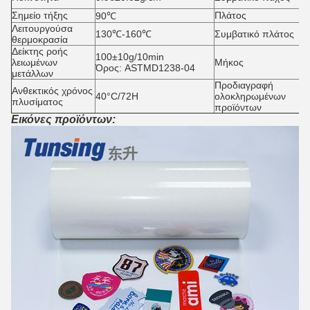
0
Σημείο τήξης
Πλάτος
5
90℃
Λειτουργούσα
4
130℃-160℃
Συμβατικό πλάτος
θερμοκρασία
1
Δείκτης ροής
100±10g/10min
λειωμένων
Μήκος
1
Όρος: ASTMD1238-04
μετάλλων
Προδιαγραφή
Ανθεκτικός χρόνος
40°C/72H
ολοκληρωμένων
4
πλυσίματος
προϊόντων
Εικόνες προϊόντων: