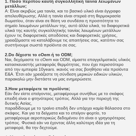
1. Πόσο περίπου καυτή συγκολλητική ταινία λειωμένων
μετάλλων;
Α: Είναι ακριβώς μια ταινία, και το βασικό υλικό είναι έγγραφο
απελευθέρωσης. Αλλά η ταινία είναι στερεά στη θερμοκρασία
δωματίου, όταν είναι σε θέση να συνδέσει η προσιτότητα το
σημείο λειωμένων μετάλλων της, αυτό άλλα υλικά, τα διαφορετικά
υλικά της καυτής συγκολλητικής ταινίας λειωμένων μετάλλων
έχουν τις διαφορετικές αποδόσεις και διαφορετικές χρήσεις,
χρειαζόμαστε να καταλάβουμε τις απαιτήσεις σας, κατόπιν σας
συστήνουμε σωστά προϊόντα σε σας.
2.Do δέχεστε το cOem ή το ODM;
Ναι, δεχόμαστε το cOem και ODM, είμαστε επαγγελματικός υλικός
κατασκευαστής μεταφοράς θερμότητας, που έχει περισσότερο
από την εμπειρία 10years. ικανός να σας βοηθήσει νέα προϊόντα
Ε&Α. Έτσι εάν χρειάζεστε τη σύνδεση μερικών ειδικών υλικών,
παρακαλώ μην διστάστε να μας ενημερώσετε.
3.How μεταφέρετε τα προϊόντα;
Εάν δεν είστε επείγοντες, μεταφέρουμε συνήθως με το σκάφος
επειδή είναι ο φτηνότερος τρόπος. Αλλά για την περιοχή της
δυτικής Ασίας,
παραδίδουμε με το τραίνο επειδή δεν υπάρχει καμία θάλασσα στο
σκάφος. Και για τα δείγματα και το επείγον φορτίο, το
μεταφέρουμε αεροπορικώς δεδομένου ότι είναι ο γρηγορότερος
τρόπος. Φυσικά εάν να έχοντας άλλη καλύτερη ιδέα για τη
μεταφορά, θα την δεχτούμε.