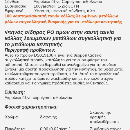
Σύνθεση:
Ακρυλικό όξινο Copolymer αιθυλενίου
Συσκευασία:
100yard/roll, 1-2roll/CTN
Εφαρμογή:
Ύφασμα, υφαντική σύνδεση, κ.λπ.
100 ναυπηγεία/καυτή ταινία κόλλας λειωμένων μετάλλων
ρόλων συγκολλητική διαφανής για το μπάλωμα κεντητικής
Φτηνός σίδηρος PO τιμών στην καυτή ταινία
κόλλας λειωμένων μετάλλων συγκολλητική για
το μπάλωμα κεντητικής
Περιγραφή προϊόντων:
Αυτό το προϊόν DS019100R είναι ένα θερμοπλαστικό
συγκολλητικό προϊόν, κατάλληλο για το ευρύ φάσμα του
adherend. Μπορεί να θερμαθεί επανειλημμένα για τη σύνδεση.
Εκτελεί μια άριστη προσκόλληση για την κεντητική, τα υφάσματα,
τα κλωστοϋφαντουργικά προϊόντα, κ.λπ. Αυτό το συγκολλητικό
προϊόν κατέχει το άριστο washability και με τον καλό στεγνό
καθαρισμό και τις χημικές πρόσθετες ουσίες ανθεκτικούς.
Σύνθεση:
Ακρυλικό όξινο copolymer αιθυλενίου
Φυσικά χαρακτηριστικά:
Σκάφος της
Χρώμα
διαφανής
γραμμής
G
απελευθέρωσης
0
Πυκνότητα
0.96±0.02g/cm ³
Συμβατικό πάχος