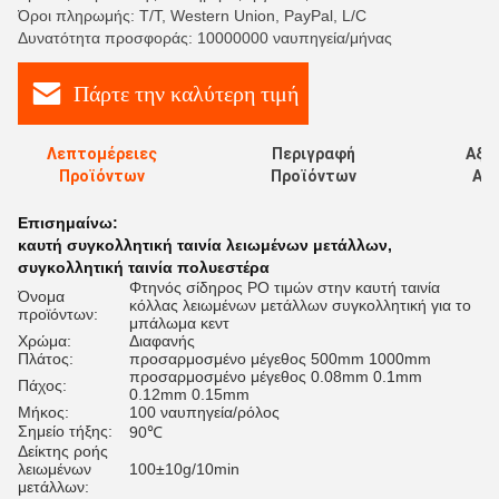
Όροι πληρωμής: T/T, Western Union, PayPal, L/C
Δυνατότητα προσφοράς: 10000000 ναυπηγεία/μήνας
Πάρτε την καλύτερη τιμή
Λεπτομέρειες
Περιγραφή
Αξι
Προϊόντων
Προϊόντων
Αξι
Επισημαίνω:
καυτή συγκολλητική ταινία λειωμένων μετάλλων
,
συγκολλητική ταινία πολυεστέρα
Φτηνός σίδηρος PO τιμών στην καυτή ταινία
Όνομα
κόλλας λειωμένων μετάλλων συγκολλητική για το
προϊόντων:
μπάλωμα κεντ
Χρώμα:
Διαφανής
Πλάτος:
προσαρμοσμένο μέγεθος 500mm 1000mm
προσαρμοσμένο μέγεθος 0.08mm 0.1mm
Πάχος:
0.12mm 0.15mm
Μήκος:
100 ναυπηγεία/ρόλος
Σημείο τήξης:
90℃
Δείκτης ροής
λειωμένων
100±10g/10min
μετάλλων: