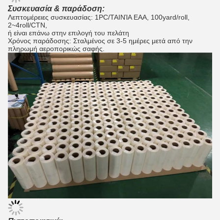
Συσκευασία & παράδοση:
Λεπτομέρειες συσκευασίας: 1PC/ΤΑΙΝΊΑ EAA, 100yard/roll,
2~4roll/CTN,
ή είναι επάνω στην επιλογή του πελάτη
Χρόνος παράδοσης: Σταλμένος σε 3-5 ημέρες μετά από την
πληρωμή αεροπορικώς σαφής.