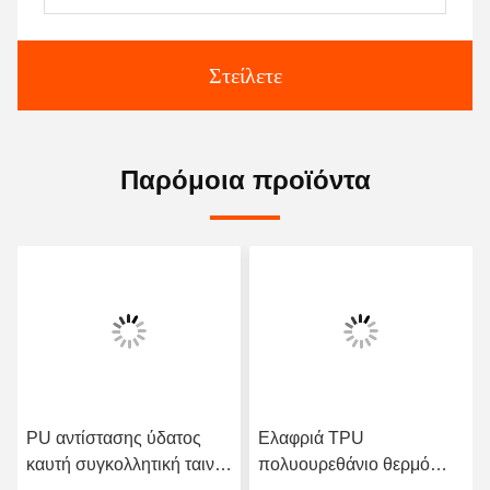
Στείλετε
Παρόμοια προϊόντα
PU αντίστασης ύδατος
Ελαφριά TPU
καυτή συγκολλητική ταινία
πολυουρεθάνιο θερμό