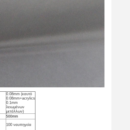
0.08mm (καυτό
0.08mm+acrylics
0.1mm
λειωμένων
μετάλλων)
500mm
100 ναυπηγεία