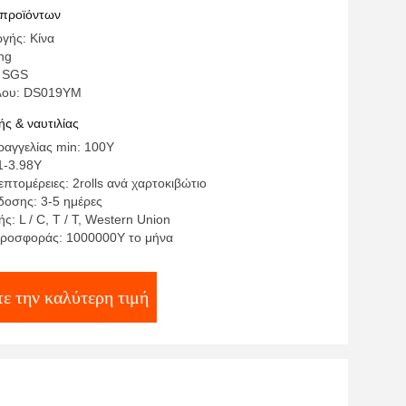
φαντικό ύφασμα αυτοκόλλητο
 προϊόντων
γής: Κίνα
ng
: SGS
έλου: DS019YM
ς & ναυτιλίας
αγγελίας min: 100Y
1-3.98Y
πτομέρειες: 2rolls ανά χαρτοκιβώτιο
οσης: 3-5 ημέρες
: L / C, T / T, Western Union
προσφοράς: 1000000Y το μήνα
ε την καλύτερη τιμή