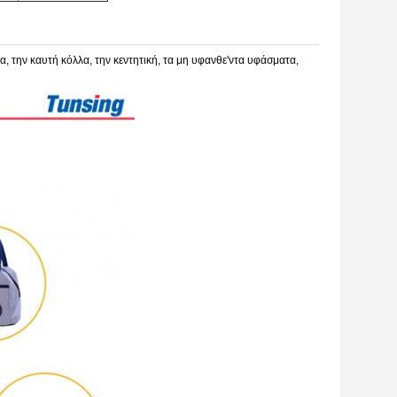
, την καυτή κόλλα, την κεντητική, τα μη υφανθε'ντα υφάσματα,