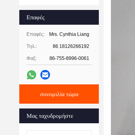
Επαφές
Επαφές:
Mrs. Cynthia Liang
Τηλ.:
86 18126266192
Φαξ:
86-755-8996-0061
συνομιλία τώρα
Μας ταχυδρομήστε