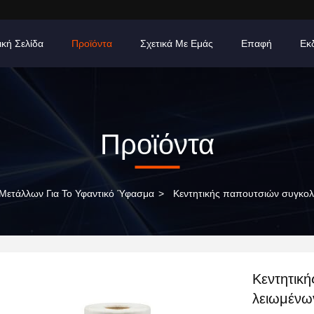
ική Σελίδα
Προϊόντα
Σχετικά Με Εμάς
Επαφή
Εκ
Προϊόντα
 Μετάλλων Για Το Υφαντικό Ύφασμα
>
Κεντητικής παπουτσιών συγκολλ
Κεντητική
λειωμένω