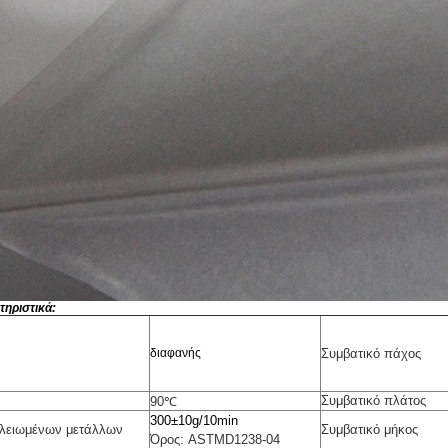
τηριστικά:
διαφανής
Συμβατικό πάχος
Συμβατικό πλάτος
90℃
300±10g/10min
 λειωμένων μετάλλων
Συμβατικό μήκος
Όρος: ASTMD1238-04