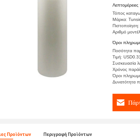
για το υ
Λεπτομέρειες
Τόπος καταγω
Μάρκα: Tunsi
Πιστοποίηση
Αριθμό μοντ
Όροι πληρωμή
Ποσότητα παρ
Τιμή: USD0.3
Συσκευασία λε
Χρόνος παράδ
Όροι πληρωμής
Δυνατότητα 
Πάρτ
ιες Προϊόντων
Περιγραφή Προϊόντων