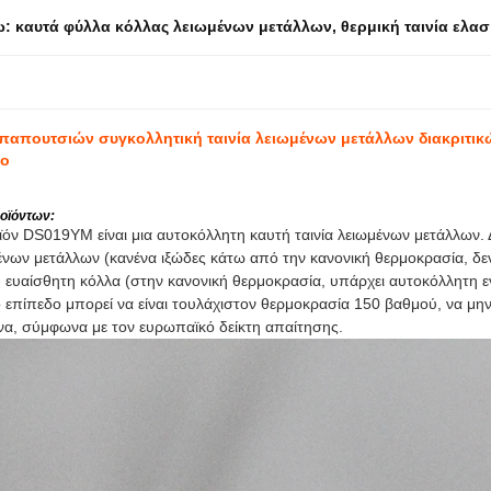
ω:
καυτά φύλλα κόλλας λειωμένων μετάλλων
,
θερμική ταινία ελα
 παπουτσιών συγκολλητική ταινία λειωμένων μετάλλων διακριτικ
το
οϊόντων:
ϊόν DS019YM είναι μια αυτοκόλλητη καυτή ταινία λειωμένων μετάλλων.
νων μετάλλων (κανένα ιξώδες κάτω από την κανονική θερμοκρασία, δεν 
 - ευαίσθητη κόλλα (στην κανονική θερμοκρασία, υπάρχει αυτοκόλλητη ε
επίπεδο μπορεί να είναι τουλάχιστον θερμοκρασία 150 βαθμού, να μην χ
να, σύμφωνα με τον ευρωπαϊκό δείκτη απαίτησης.