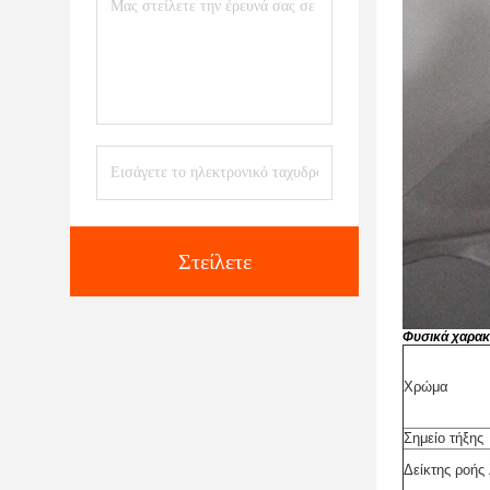
Στείλετε
Φυσικά χαρακ
Χρώμα
Σημείο τήξης
Δείκτης ροής