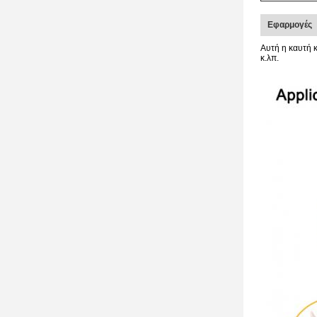
Εφαρμογές
Αυτή η καυτή κ
κ.λπ.