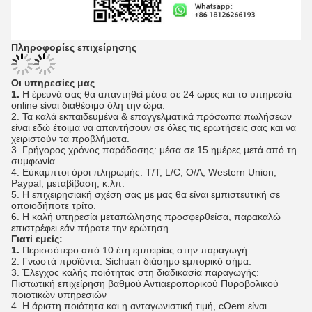
Πληροφορίες επιχείρησης
Οι υπηρεσίες μας
1.
Η έρευνά σας θα απαντηθεί μέσα σε 24 ώρες και το υπηρεσία
online είναι διαθέσιμο όλη την ώρα.
2. Τα καλά εκπαιδευμένα & επαγγελματικά πρόσωπα πωλήσεων
είναι εδώ έτοιμα να απαντήσουν σε όλες τις ερωτήσεις σας και να
χειριστούν τα προβλήματα.
3. Γρήγορος χρόνος παράδοσης: μέσα σε 15 ημέρες μετά από τη
συμφωνία
4. Εύκαμπτοι όροι πληρωμής: T/T, L/C, O/A, Western Union,
Paypal, μεταβίβαση, κ.λπ.
5. Η επιχειρησιακή σχέση σας με μας θα είναι εμπιστευτική σε
οποιοδήποτε τρίτο.
6. Η καλή υπηρεσία μεταπώλησης προσφερθείσα, παρακαλώ
επιστρέφει εάν πήρατε την ερώτηση.
Γιατί εμείς:
1.
Περισσότερο από 10 έτη εμπειρίας στην παραγωγή.
2. Γνωστά προϊόντα: Sichuan διάσημο εμπορικό σήμα.
3. Έλεγχος καλής ποιότητας στη διαδικασία παραγωγής:
Πιστωτική επιχείρηση βαθμού Αντιαεροπορικού Πυροβολικού
ποιοτικών υπηρεσιών
4. Η άριστη ποιότητα και η ανταγωνιστική τιμή, cOem είναι