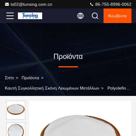
ts02@tunsing.com.cn
86-755-8996-0062
Κουβέντα
Προϊόντα
Σπίτι
>
Προϊόντα
>
Καυτή Συγκολλητική Σκόνη Λειωμένων Μετάλλων
>
Polyolefin
Copolyester καυτή συγκολλητική ισχυρή συνδέοντας επίδραση
λειωμένων μετάλλων για τη μεταφορά θερμότητας