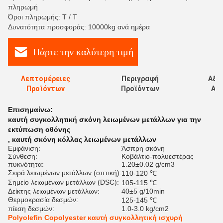
πληρωμή
Όροι πληρωμής: T / T
Δυνατότητα προσφοράς: 10000kg ανά ημέρα
Πάρτε την καλύτερη τιμή
Λεπτομέρειες
Περιγραφή
Αξι
Προϊόντων
Προϊόντων
Αξι
Επισημαίνω:
καυτή συγκολλητική σκόνη λειωμένων μετάλλων για την
εκτύπωση οθόνης
,
καυτή σκόνη κόλλας λειωμένων μετάλλων
Εμφάνιση:
Άσπρη σκόνη
Σύνθεση:
Κοβάλτιο-πολυεστέρας
πυκνότητα:
1.20±0.02 g/cm3
Σειρά λειωμένων μετάλλων (οπτική):
110-120 ℃
Σημείο λειωμένων μετάλλων (DSC):
105-115 ℃
Δείκτης λειωμένων μετάλλων:
40±5 g/10min
Θερμοκρασία δεσμών:
125-145 ℃
πίεση δεσμών:
1.0-3.0 kg/cm2
Polyolefin Copolyester καυτή συγκολλητική ισχυρή