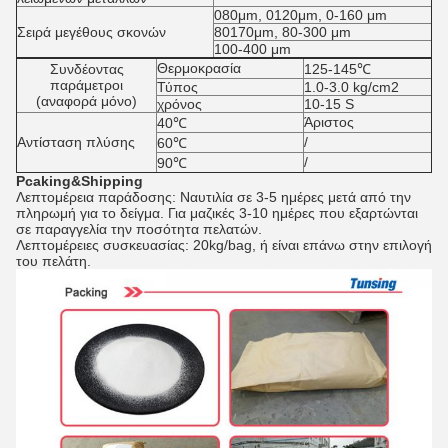
080μm, 0120μm, 0-160 μm
Σειρά μεγέθους σκονών
80170μm, 80-300 μm
100-400 μm
Θερμοκρασία
Συνδέοντας
125-145℃
παράμετροι
Τύπος
1.0-3.0 kg/cm2
(αναφορά μόνο)
χρόνος
10-15 S
Άριστος
40℃
Αντίσταση πλύσης
/
60℃
/
90℃
Pcaking&Shipping
Λεπτομέρεια παράδοσης: Ναυτιλία σε 3-5 ημέρες μετά από την
πληρωμή για το δείγμα. Για μαζικές 3-10 ημέρες που εξαρτώνται
σε παραγγελία την ποσότητα πελατών.
Λεπτομέρειες συσκευασίας: 20kg/bag, ή είναι επάνω στην επιλογή
του πελάτη.