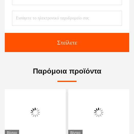
Στείλετε
Παρόμοια προϊόντα
Βίντεο
Βίντεο