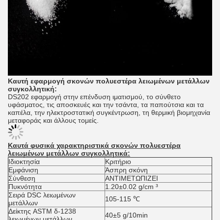
Καυτή εφαρμογή σκονών πολυεστέρα λειωμένων μετάλλων
συγκολλητική:
DS202 εφαρμογή στην επένδυση ιματισμού, το σύνθετο
υφάσματος, τις αποσκευές και την τσάντα, τα παπούτσια και τα
καπέλα, την ηλεκτροστατική συγκέντρωση, τη θερμική βιομηχανία
μεταφοράς και άλλους τομείς.
Καυτά φυσικά χαρακτηριστικά σκονών πολυεστέρα
λειωμένων μετάλλων συγκολλητικά:
Ιδιοκτησία
Κριτήριο
Εμφάνιση
Άσπρη σκόνη
Σύνθεση
ΑΝΤΙΜΕΤΩΠΙΖΕΙ
Πυκνότητα
1.20±0.02 g/cm ³
Σειρά DSC λειωμένων
105-115 ℃
μετάλλων
Δείκτης ASTM δ-1238
40±5 g/10min
λειωμένων μετάλλων