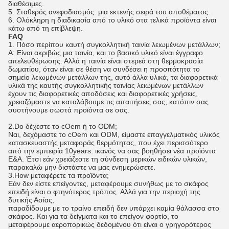
διαθέσιμες.
5. Σταθερός ανεφοδιασμός: μια εκτενής σειρά του αποθέματος.
6. Ολόκληρη η διαδικασία από το υλικό στα τελικά προϊόντα είναι
κάτω από τη επίβλεψη.
FAQ
1. Πόσο περίπου καυτή συγκολλητική ταινία λειωμένων μετάλλων;
Α: Είναι ακριβώς μια ταινία, και το βασικό υλικό είναι έγγραφο
απελευθέρωσης. Αλλά η ταινία είναι στερεά στη θερμοκρασία
δωματίου, όταν είναι σε θέση να συνδέσει η προσιτότητα το
σημείο λειωμένων μετάλλων της, αυτό άλλα υλικά, τα διαφορετικά
υλικά της καυτής συγκολλητικής ταινίας λειωμένων μετάλλων
έχουν τις διαφορετικές αποδόσεις και διαφορετικές χρήσεις,
χρειαζόμαστε να καταλάβουμε τις απαιτήσεις σας, κατόπιν σας
συστήνουμε σωστά προϊόντα σε σας.
2.Do δέχεστε το cOem ή το ODM;
Ναι, δεχόμαστε το cOem και ODM, είμαστε επαγγελματικός υλικός
κατασκευαστής μεταφοράς θερμότητας, που έχει περισσότερο
από την εμπειρία 10years. ικανός να σας βοηθήσει νέα προϊόντα
Ε&Α. Έτσι εάν χρειάζεστε τη σύνδεση μερικών ειδικών υλικών,
παρακαλώ μην διστάστε να μας ενημερώσετε.
3.How μεταφέρετε τα προϊόντα;
Εάν δεν είστε επείγοντες, μεταφέρουμε συνήθως με το σκάφος
επειδή είναι ο φτηνότερος τρόπος. Αλλά για την περιοχή της
δυτικής Ασίας,
παραδίδουμε με το τραίνο επειδή δεν υπάρχει καμία θάλασσα στο
σκάφος. Και για τα δείγματα και το επείγον φορτίο, το
μεταφέρουμε αεροπορικώς δεδομένου ότι είναι ο γρηγορότερος