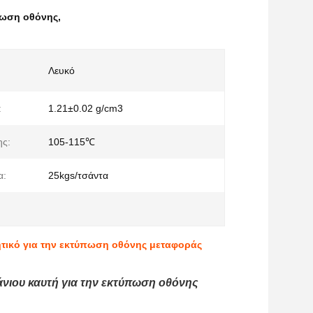
πωση οθόνης
,
Λευκό
:
1.21±0.02 g/cm3
ης:
105-115℃
α:
25kgs/τσάντα
τικό για την εκτύπωση οθόνης μεταφοράς
νιου καυτή για την εκτύπωση οθόνης