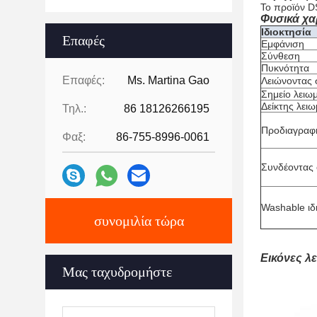
Το προϊόν D
Φυσικά χα
Ιδιοκτησία
Επαφές
Εμφάνιση
Σύνθεση
Πυκνότητα
Επαφές:
Ms. Martina Gao
Λειώνοντας 
Σημείο λειω
Δείκτης λει
Τηλ.:
86 18126266195
Προδιαγραφ
Φαξ:
86-755-8996-0061
Συνδέοντας 
Washable ιδ
συνομιλία τώρα
Εικόνες λ
Μας ταχυδρομήστε