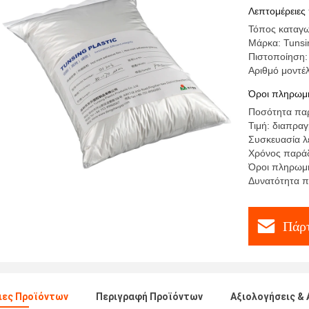
εκτύπωση
Λεπτομέρειες
Τόπος καταγω
Μάρκα: Tunsi
Πιστοποίηση:
Αριθμό μοντέ
Όροι πληρωμή
Ποσότητα παρ
Τιμή: διαπρα
Συσκευασία λ
Χρόνος παράδ
Όροι πληρωμή
Δυνατότητα π
Πάρτ
ιες Προϊόντων
Περιγραφή Προϊόντων
Αξιολογήσεις & 