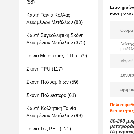
(58)
Επισημαίν
καυτή σκόν
Καυτή Ταινία Κόλλας
Λειωμένων Μετάλλων
(83)
Όνομα 
Καυτή Συγκολλητική Σκόνη
Λειωμένων Μετάλλων
(375)
Δείκτη
μετάλλ
Ταινία Μεταφοράς DTF
(179)
Μορφή
Σκόνη TPU
(117)
Σύνθεσ
Σκόνη Πολυαμιδίων
(59)
εφαρμο
Σκόνη Πολυεστέρα
(61)
Πολυουρεθά
Καυτή Κολλητική Ταινία
θερμότητας
Λειωμένων Μετάλλων
(99)
80-200 μι
μεταφορά
Ταινία Της PET
(121)
Περιγραφή