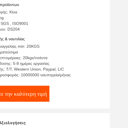
 οθόνης μεταφοράς θερμότητας
 προϊόντων
γής: Κίνα
ng
 SGS , ISO9001
λου: DS204
ς & ναυτιλίας
αγγελίας min: 20KGS
γματεύσιμα
επτομέρειες: 20kgs/τσάντα
οσης: 5-8 ημέρες εργασίας
ς: T/T, Western Union, Paypal, L/C
ροσφοράς: 10000000 ναυπηγεία/μήνας
ε την καλύτερη τιμή
Αξιολογήσεις