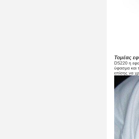
Τομέας ε
DS220 η εφα
ύφασμα και τ
επίσης να χ