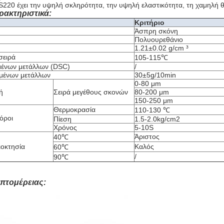
S220 έχει την υψηλή σκληρότητα, την υψηλή ελαστικότητα, τη χαμηλή
ρακτηριστικά:
Κριτήριο
Άσπρη σκόνη
Πολυουρεθάνιο
1.21±0.02 g/cm ³
σειρά
105-115℃
μένων μετάλλων (DSC)
/
ωμένων μετάλλων
30±5g/10min
0-80 μm
ή
Σειρά μεγέθους σκονών
80-200 μm
150-250 μm
Θερμοκρασία
110-130 ℃
όροι
Πίεση
1.5-2.0kg/cm2
Χρόνος
5-10S
Άριστος
40℃
ιοκτησία
Καλός
60℃
/
90℃
επτομέρειας: