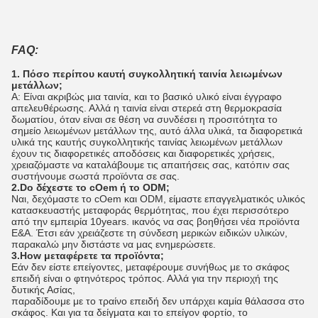
FAQ:
1. Πόσο περίπου καυτή συγκολλητική ταινία λειωμένων
μετάλλων;
Α: Είναι ακριβώς μια ταινία, και το βασικό υλικό είναι έγγραφο
απελευθέρωσης. Αλλά η ταινία είναι στερεά στη θερμοκρασία
δωματίου, όταν είναι σε θέση να συνδέσει η προσιτότητα το
σημείο λειωμένων μετάλλων της, αυτό άλλα υλικά, τα διαφορετικά
υλικά της καυτής συγκολλητικής ταινίας λειωμένων μετάλλων
έχουν τις διαφορετικές αποδόσεις και διαφορετικές χρήσεις,
χρειαζόμαστε να καταλάβουμε τις απαιτήσεις σας, κατόπιν σας
συστήνουμε σωστά προϊόντα σε σας.
2.Do δέχεστε το cOem ή το ODM;
Ναι, δεχόμαστε το cOem και ODM, είμαστε επαγγελματικός υλικός
κατασκευαστής μεταφοράς θερμότητας, που έχει περισσότερο
από την εμπειρία 10years. ικανός να σας βοηθήσει νέα προϊόντα
Ε&Α. Έτσι εάν χρειάζεστε τη σύνδεση μερικών ειδικών υλικών,
παρακαλώ μην διστάστε να μας ενημερώσετε.
3.How μεταφέρετε τα προϊόντα;
Εάν δεν είστε επείγοντες, μεταφέρουμε συνήθως με το σκάφος
επειδή είναι ο φτηνότερος τρόπος. Αλλά για την περιοχή της
δυτικής Ασίας,
παραδίδουμε με το τραίνο επειδή δεν υπάρχει καμία θάλασσα στο
σκάφος. Και για τα δείγματα και το επείγον φορτίο, το