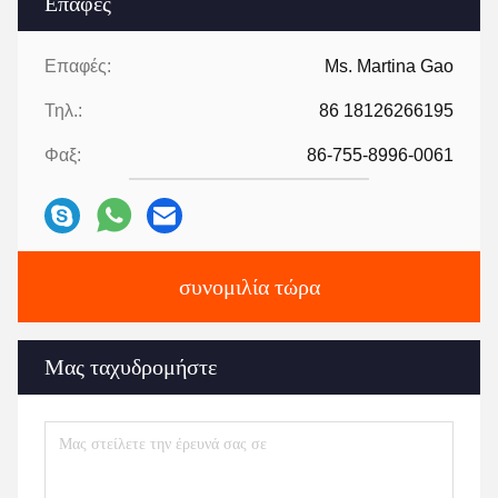
Επαφές
Επαφές:
Ms. Martina Gao
Τηλ.:
86 18126266195
Φαξ:
86-755-8996-0061
συνομιλία τώρα
Μας ταχυδρομήστε