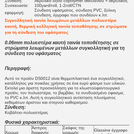
Σύνθεση:
Ακρυλικό όξινο copolymer αιθυλενίου + ακρυλικός
Συσκευασία:
100yard/roll, 1-2roll/CTN
Σύνδεση υφάσματος, σύνδεση PVC, ξύλινη
εφαρμογή:
σύνδεση, έγγραφο που συνδέουν κ.λπ.
Συγκολλητική ταινία λειωμένων μετάλλων πολυεστέρα
καυτή, θερμική κολλητική ταινία τοποθέτησης σε στρώματα
για τη σύνδεση του υφάσματος
0.06mm πολυεστέρα καυτή ταινία τοποθέτησης σε
στρώματα λειωμένων μετάλλων συγκολλητική για τη
σύνδεση του υφάσματος
Περιγραφή:
Αυτό το προϊόν DS0012 είναι θερμοπλαστικό ένα συγκολλητικό,
κατάλληλος για ποικίλες χρήσεις σε ένα ευρύ φάσμα των υλικών.
Εκτελεί μια άριστη προσκόλληση για το κλωστοϋφαντουργικό
προϊόν, τον πολυεστέρα, το βαμβάκι, το συνδυασμένο ύφασμα,
το PVC κ.λπ. Αυτή η συγκολλητικού αντίσταση πλυσίματος
εκθεμάτων άριστου και στεγνού καθαρισμού.
Σύνθεση:
Κοβάλτιο-πολυεστέρας
Φυσικά χαρακτηριστικά:
Άσπρος
Σκάφος της
Glassine έγγραφο
Χρώμα
διαφανής
γραμμής