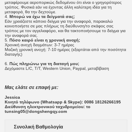
μεταφέρουμε αεροπορικώς δεδομένου ότι είναι ο γρηγορότερος
τρόπος. Φυσικά εάν να έχοντας άλλη καλύτερη ιδέα για τη
μεταφορά, θα την δεχτούμε.
4.
Μπορώ να έχω τα δείγματά σας;
Εάν χρειάζεστε κάποιο δείγμα για την αναφορά, παρακαλώ
κοινοποιήστε σε μας πλήρως τη διεύθυνση/το σκάφος σας
τρόπος με τον αγγελιαφόρο, και θα τακτοποιήσουμε το δείγμα για
την αναφορά σας.
5.
Πόσο καιρό είναι η χρονική ανοχή;
Χρονική ανοχή δειγμάτων: 3-7 ημέρες
Μαζική χρονική ανοχή: 7-10 ημέρες (εξαρτάται από την ποσότητα
διαταγής)
6.
Πώς πληρώνω για τη διαταγή μου;
Δεχόμαστε L/C, T/T, Western Union, Paypal, μεταβίβαση
Μας ελάτε σε επαφή με:
Jessica
Κινητό τηλέφωνο (Whatsapp & Skype): 0086 18126266195
Διεύθυνση ηλεκτρονικού ταχυδρομείου: το
tunsing05@dongshengqy.com
Συνολική Βαθμολογία