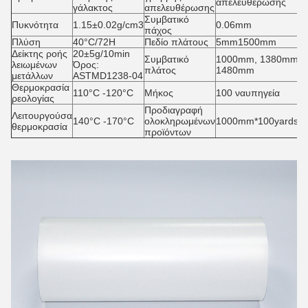
απελευθέρωσης
γάλακτος
απελευθέρωσης
Συμβατικό
Πυκνότητα
1.15±0.02g/cm3
0.06mm
πάχος
Πλύση
40°C/72H
Πεδίο πλάτους
5mm1500mm
Δείκτης ροής
20±5g/10min
Συμβατικό
1000mm, 1380mm,
λειωμένων
Όρος:
πλάτος
1480mm
μετάλλων
ASTMD1238-04
Θερμοκρασία
110°C -120°C
Μήκος
100 ναυπηγεία
ρεολογίας
Προδιαγραφή
Λειτουργούσα
140°C -170°C
ολοκληρωμένων
1000mm*100yards/ro
θερμοκρασία
προϊόντων