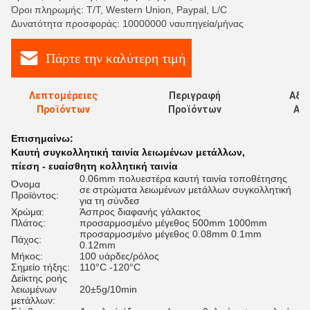
Όροι πληρωμής: T/T, Western Union, Paypal, L/C
Δυνατότητα προσφοράς: 10000000 ναυπηγεία/μήνας
Πάρτε την καλύτερη τιμή
Λεπτομέρειες
Περιγραφή
Αξι
Προϊόντων
Προϊόντων
Αξι
Επισημαίνω:
Καυτή συγκολλητική ταινία λειωμένων μετάλλων
,
πίεση - ευαίσθητη κολλητική ταινία
0.06mm πολυεστέρα καυτή ταινία τοποθέτησης
Όνομα
σε στρώματα λειωμένων μετάλλων συγκολλητική
Προϊόντος:
για τη σύνδεσ
Χρώμα:
Άσπρος διαφανής γάλακτος
Πλάτος:
προσαρμοσμένο μέγεθος 500mm 1000mm
προσαρμοσμένο μέγεθος 0.08mm 0.1mm
Πάχος:
0.12mm
Μήκος:
100 υάρδες/ρόλος
Σημείο τήξης:
110°C -120°C
Δείκτης ροής
λειωμένων
20±5g/10min
μετάλλων: