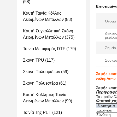
(58)
Επισημαίν
Καυτή Ταινία Κόλλας
Λειωμένων Μετάλλων
(83)
Όνομα 
Καυτή Συγκολλητική Σκόνη
Δείκτη
Λειωμένων Μετάλλων
(375)
μετάλλ
Σημείο 
Ταινία Μεταφοράς DTF
(179)
Σκόνη TPU
(117)
Συσκευ
Σκόνη Πολυαμιδίων
(59)
Σαφής καυτ
ενδυμάτων
Σκόνη Πολυεστέρα
(61)
Σαφής καυτ
Περιγραφή
Καυτή Κολλητική Ταινία
Το προϊόν D
Λειωμένων Μετάλλων
(99)
Φυσικά χα
Ιδιοκτησία
Εμφάνιση
Ταινία Της PET
(121)
Σύνθεση