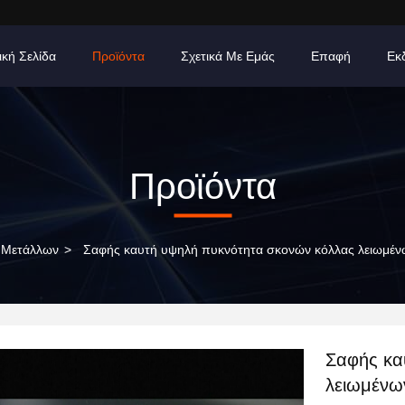
ική Σελίδα
Προϊόντα
Σχετικά Με Εμάς
Επαφή
Εκ
Προϊόντα
 Μετάλλων
>
Σαφής καυτή υψηλή πυκνότητα σκονών κόλλας λειωμέν
Σαφής κα
λειωμένω