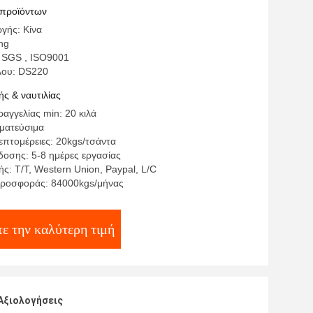
ν τσαντών παπουτσιών ενδυμάτων
 προϊόντων
γής: Κίνα
ng
 SGS , ISO9001
λου: DS220
ς & ναυτιλίας
αγγελίας min: 20 κιλά
γματεύσιμα
επτομέρειες: 20kgs/τσάντα
οσης: 5-8 ημέρες εργασίας
ς: T/T, Western Union, Paypal, L/C
προσφοράς: 84000kgs/μήνας
ε την καλύτερη τιμή
Αξιολογήσεις