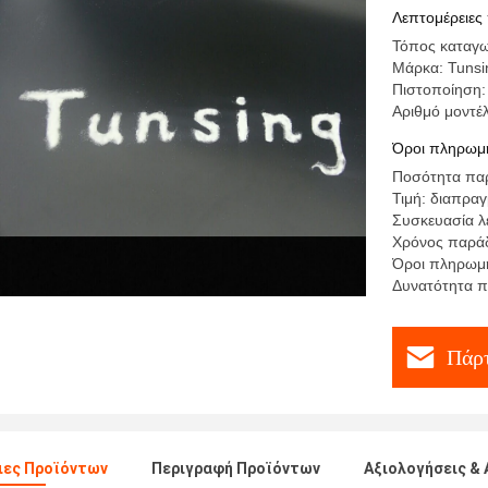
αποσκευώ
Λεπτομέρειες
Τόπος καταγω
Μάρκα: Tunsi
Πιστοποίηση:
Αριθμό μοντέ
Όροι πληρωμή
Ποσότητα παρ
Τιμή: διαπρα
Συσκευασία λ
Χρόνος παράδ
Όροι πληρωμή
Δυνατότητα 
Πάρτ
ιες Προϊόντων
Περιγραφή Προϊόντων
Αξιολογήσεις & 