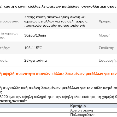
ω:
καυτή σκόνη κόλλας λειωμένων μετάλλων
,
συγκολλητική σκόν
Σαφής καυτή συγκολλητική σκόνη λει
προϊόντων:
ωμένων μετάλλων για τον αθλητισμό α
Χρώμα:
ποσκευών τσαντών παπουτσιών ενδ
ς λειωμένων
30±5g/10min
Μορφή:
ων:
τήξης:
105-115℃
Σύνθεση:
ασία:
25kgs/τσάντα
Εφαρμογή:
ή υψηλή πυκνότητα σκονών κόλλας λειωμένων μετάλλων για τ
ή συγκολλητική σκόνη λειωμένων μετάλλων για τον αθλητισμό
:
S220 έχει την υψηλή σκληρότητα, την υψηλή ελαστικότητα, τη χαμηλή
ρακτηριστικά:
Κριτήριο
Άσπρη σκόνη
Πολυουρεθάνιο