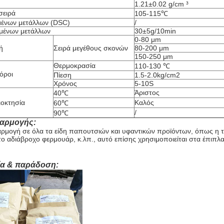
1.21±0.02 g/cm ³
σειρά
105-115℃
μένων μετάλλων (DSC)
/
ωμένων μετάλλων
30±5g/10min
0-80 μm
ή
Σειρά μεγέθους σκονών
80-200 μm
150-250 μm
Θερμοκρασία
110-130 ℃
όροι
Πίεση
1.5-2.0kg/cm2
Χρόνος
5-10S
Άριστος
40℃
ιοκτησία
Καλός
60℃
/
90℃
φαρμογής:
ρμογή σε όλα τα είδη παπουτσιών και υφαντικών προϊόντων, όπως η ται
ο αδιάβροχο φερμουάρ, κ.λπ., αυτό επίσης χρησιμοποιείται στα έπιπλα,
ία & παράδοση: