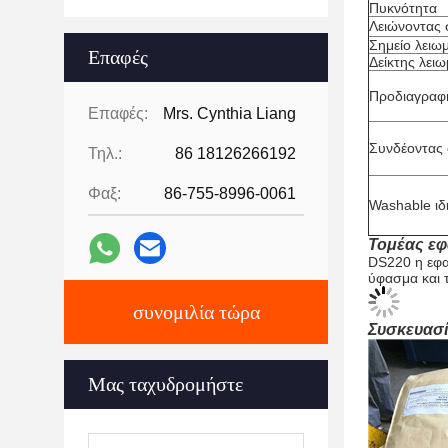
Πυκνότητα
Λειώνοντας 
Σημείο λειω
Επαφές
Δείκτης λει
Προδιαγραφ
Επαφές:
Mrs. Cynthia Liang
Συνδέοντας 
Τηλ.:
86 18126266192
Φαξ:
86-755-8996-0061
Washable ιδ
Τομέας ε
DS220 η εφα
ύφασμα και τ
συνομιλία τώρα
Συσκευασ
Μας ταχυδρομήστε