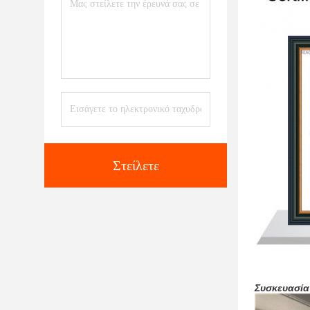
Στείλετε
Συσκευασία