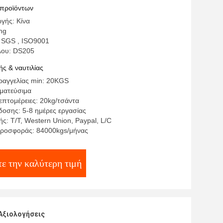
 προϊόντων
γής: Κίνα
ng
 SGS , ISO9001
λου: DS205
ς & ναυτιλίας
αγγελίας min: 20KGS
γματεύσιμα
επτομέρειες: 20kg/τσάντα
οσης: 5-8 ημέρες εργασίας
ς: T/T, Western Union, Paypal, L/C
προσφοράς: 84000kgs/μήνας
ε την καλύτερη τιμή
Αξιολογήσεις