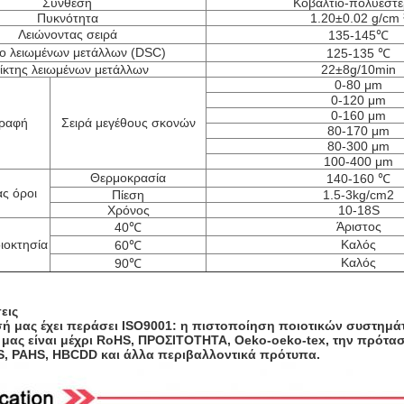
Σύνθεση
Κοβάλτιο-πολυεστ
Πυκνότητα
1.20±0.02 g/cm 
Λειώνοντας σειρά
135-145℃
ίο λειωμένων μετάλλων (DSC)
125-135 ℃
ίκτης λειωμένων μετάλλων
22±8g/10min
0-80 μm
0-120 μm
0-160 μm
ραφή
Σειρά μεγέθους σκονών
80-170 μm
80-300 μm
100-400 μm
Θερμοκρασία
140-160 ℃
ς όροι
Πίεση
1.5-3kg/cm2
Χρόνος
10-18S
Άριστος
40℃
ιοκτησία
Καλός
60℃
Καλός
90℃
εις
σή μας έχει περάσει ISO9001: η πιστοποίηση ποιοτικών συστημάτ
 μας είναι μέχρι RoHS, ΠΡΟΣΙΤΟΤΗΤΑ, Oeko-oeko-tex, την πρότασ
, PAHS, HBCDD και άλλα περιβαλλοντικά πρότυπα.