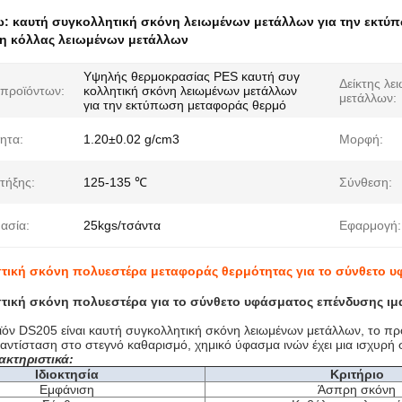
ω:
καυτή συγκολλητική σκόνη λειωμένων μετάλλων για την εκτύ
η κόλλας λειωμένων μετάλλων
Υψηλής θερμοκρασίας PES καυτή συγ
Δείκτης λε
προϊόντων:
κολλητική σκόνη λειωμένων μετάλλων
μετάλλων:
για την εκτύπωση μεταφοράς θερμό
ητα:
1.20±0.02 g/cm3
Μορφή:
τήξης:
125-135 ℃
Σύνθεση:
ασία:
25kgs/τσάντα
Εφαρμογή:
ική σκόνη πολυεστέρα μεταφοράς θερμότητας για το σύνθετο υ
ική σκόνη πολυεστέρα για το σύνθετο υφάσματος επένδυσης ιμ
ϊόν DS205 είναι καυτή συγκολλητική σκόνη λειωμένων μετάλλων, το πρ
 αντίσταση στο στεγνό καθαρισμό, χημικό ύφασμα ινών έχει μια ισχυρή
ακτηριστικά:
Ιδιοκτησία
Κριτήριο
Εμφάνιση
Άσπρη σκόνη