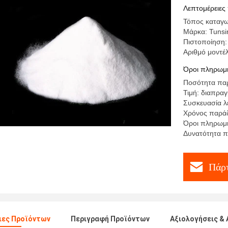
ιματισμού
Λεπτομέρειες
Τόπος καταγω
Μάρκα: Tunsi
Πιστοποίηση:
Αριθμό μοντέ
Όροι πληρωμή
Ποσότητα παρ
Τιμή: διαπρα
Συσκευασία λ
Χρόνος παράδ
Όροι πληρωμή
Δυνατότητα 
Πάρτ
ιες Προϊόντων
Περιγραφή Προϊόντων
Αξιολογήσεις & 