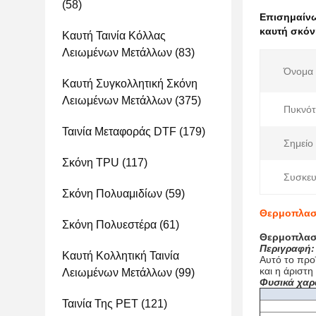
(58)
Επισημαίν
καυτή σκόν
Καυτή Ταινία Κόλλας
Λειωμένων Μετάλλων
(83)
Όνομα 
Καυτή Συγκολλητική Σκόνη
Λειωμένων Μετάλλων
(375)
Πυκνότ
Ταινία Μεταφοράς DTF
(179)
Σημείο 
Σκόνη TPU
(117)
Συσκευ
Σκόνη Πολυαμιδίων
(59)
Θερμοπλαστ
Σκόνη Πολυεστέρα
(61)
Θερμοπλαστ
Περιγραφή:
Καυτή Κολλητική Ταινία
Αυτό το προ
και η άριστη
Λειωμένων Μετάλλων
(99)
Φυσικά χαρ
Ταινία Της PET
(121)