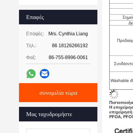
Επαφές
Σημε
Δε
Επαφές:
Mrs. Cynthia Liang
Προδιαγ
Τηλ.:
86 18126266192
Φαξ:
86-755-8996-0061
Συνδέοντα
Washable ιδ
συνομιλία τώρα
Πιστοποιήσ
Η επιχείρη
επιχείρησή
Μας ταχυδρομήστε
PFOA, PFOS