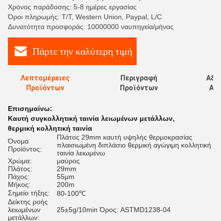
Χρόνος παράδοσης: 5-8 ημέρες εργασίας
Όροι πληρωμής: T/T, Western Union, Paypal, L/C
Δυνατότητα προσφοράς: 10000000 ναυπηγεία/μήνας
Πάρτε την καλύτερη τιμή
Λεπτομέρειες
Περιγραφή
Αξι
Προϊόντων
Προϊόντων
Αξι
Επισημαίνω:
Καυτή συγκολλητική ταινία λειωμένων μετάλλων
,
θερμική κολλητική ταινία
Πλάτος 29mm καυτή υψηλής θερμοκρασίας
Όνομα
πλαισιωμένη διπλάσιο θερμική αγώγιμη κολλητική
Προϊόντος:
ταινία λειωμένω
Χρώμα:
μαύρος
Πλάτος:
29mm
Πάχος:
55μm
Μήκος:
200m
Σημείο τήξης:
80-100℃
Δείκτης ροής
λειωμένων
25±5g/10min Όρος: ASTMD1238-04
μετάλλων: