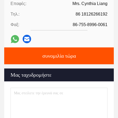
Επαφές:
Mrs. Cynthia Liang
Τηλ.:
86 18126266192
Φαξ:
86-755-8996-0061
συνομιλία τώρα
Μας ταχυδρομήστε