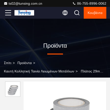
ts02@tunsing.com.cn
86-755-8996-0062
Κουβέντα
Προϊόντα
Σπίτι
>
Προϊόντα
>
Καυτή Κολλητική Ταινία Λειωμένων Μετάλλων
>
Πλάτος 29mm
καυτή SGS ταινιών κολλητικών ταινιών λειωμένων μετάλλων
πλαισιωμένη διπλάσιο θερμική αγώγιμη έγκριση