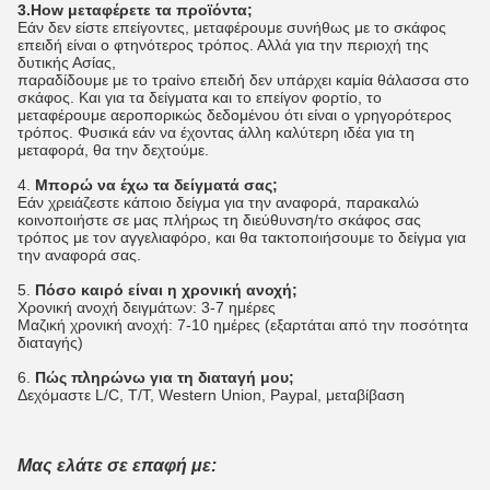
3.How μεταφέρετε τα προϊόντα;
Εάν δεν είστε επείγοντες, μεταφέρουμε συνήθως με το σκάφος
επειδή είναι ο φτηνότερος τρόπος. Αλλά για την περιοχή της
δυτικής Ασίας,
παραδίδουμε με το τραίνο επειδή δεν υπάρχει καμία θάλασσα στο
σκάφος. Και για τα δείγματα και το επείγον φορτίο, το
μεταφέρουμε αεροπορικώς δεδομένου ότι είναι ο γρηγορότερος
τρόπος. Φυσικά εάν να έχοντας άλλη καλύτερη ιδέα για τη
μεταφορά, θα την δεχτούμε.
4.
Μπορώ να έχω τα δείγματά σας;
Εάν χρειάζεστε κάποιο δείγμα για την αναφορά, παρακαλώ
κοινοποιήστε σε μας πλήρως τη διεύθυνση/το σκάφος σας
τρόπος με τον αγγελιαφόρο, και θα τακτοποιήσουμε το δείγμα για
την αναφορά σας.
5.
Πόσο καιρό είναι η χρονική ανοχή;
Χρονική ανοχή δειγμάτων: 3-7 ημέρες
Μαζική χρονική ανοχή: 7-10 ημέρες (εξαρτάται από την ποσότητα
διαταγής)
6.
Πώς πληρώνω για τη διαταγή μου;
Δεχόμαστε L/C, T/T, Western Union, Paypal, μεταβίβαση
Μας ελάτε σε επαφή με: