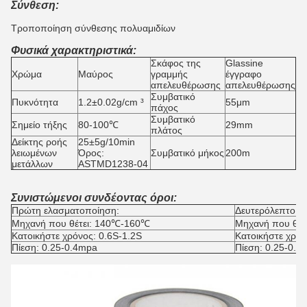
Σύνθεση:
Τροποποίηση σύνθεσης πολυαμιδίων
Φυσικά χαρακτηριστικά:
Σκάφος της
Glassine
Χρώμα
Μαύρος
γραμμής
έγγραφο
απελευθέρωσης
απελευθέρωσης
Συμβατικό
Πυκνότητα
1.2±0.02g/cm ³
55μm
πάχος
Συμβατικό
Σημείο τήξης
80-100℃
29mm
πλάτος
Δείκτης ροής
25±5g/10min
λειωμένων
Όρος:
Συμβατικό μήκος
200m
μετάλλων
ASTMD1238-04
Συνιστώμενοι συνδέοντας όροι:
Πρώτη ελασματοποίηση:
Δευτερόλεπτο πο
Μηχανή που θέτει: 140℃-160℃
Μηχανή που θέτ
Κατοικήστε χρόνος: 0.6S-1.2S
Κατοικήστε χρόν
Πίεση: 0.25-0.4mpa
Πίεση: 0.25-0.4