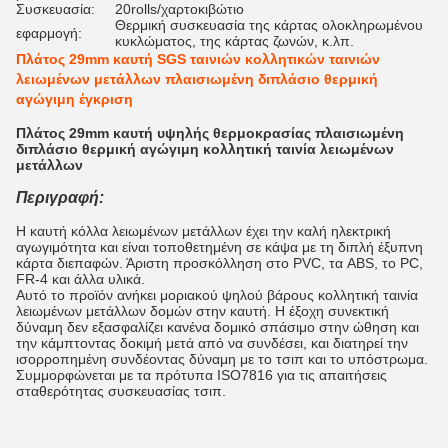
Συσκευασία:
20rolls/χαρτοκιβώτιο
Θερμική συσκευασία της κάρτας ολοκληρωμένου
εφαρμογή:
κυκλώματος, της κάρτας ζωνών, κ.λπ.
Πλάτος 29mm καυτή SGS ταινιών κολλητικών ταινιών
λειωμένων μετάλλων πλαισιωμένη διπλάσιο θερμική
αγώγιμη έγκριση
Πλάτος 29mm καυτή υψηλής θερμοκρασίας πλαισιωμένη
διπλάσιο θερμική αγώγιμη κολλητική ταινία λειωμένων
μετάλλων
Περιγραφή:
Η καυτή κόλλα λειωμένων μετάλλων έχει την καλή ηλεκτρική
αγωγιμότητα και είναι τοποθετημένη σε κάψα με τη διπλή έξυπνη
κάρτα διεπαφών. Άριστη προσκόλληση στο PVC, τα ABS, το PC,
FR-4 και άλλα υλικά.
Αυτό το προϊόν ανήκει μοριακού ψηλού βάρους κολλητική ταινία
λειωμένων μετάλλων δομών στην καυτή. Η έξοχη συνεκτική
δύναμη δεν εξασφαλίζει κανένα δομικό σπάσιμο στην ώθηση και
την κάμπτοντας δοκιμή μετά από να συνδέσει, και διατηρεί την
ισορροπημένη συνδέοντας δύναμη με το τσιπ και το υπόστρωμα.
Συμμορφώνεται με τα πρότυπα ISO7816 για τις απαιτήσεις
σταθερότητας συσκευασίας τσιπ.