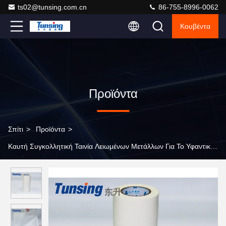
ts02@tunsing.com.cn
86-755-8996-0062
Κουβέντα
Προϊόντα
Σπίτι
>
Προϊόντα
>
Καυτή Συγκολλητική Ταινία Λειωμένων Μετάλλων Για Το Υφαντικό Ύ
>
PA φύλλων συγκολλητική ταινία λειωμένων μετάλλων
πολυαμιδίων καυτή για την υφαντική θερμική σύνδεση υφάσματος