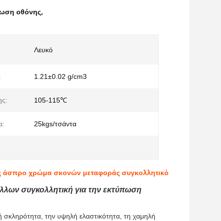
πωση οθόνης
,
Λευκό
:
1.21±0.02 g/cm3
ης:
105-115℃
α:
25kgs/τσάντα
ας άσπρο χρώμα σκονών μεταφοράς συγκολλητικό
λλων συγκολλητική για την εκτύπωση
 σκληρότητα, την υψηλή ελαστικότητα, τη χαμηλή