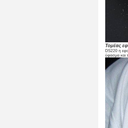
Τομέας ε
DS220 η εφα
ύφασμα και τ