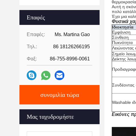
θερμοκρασία
Αυτή η σκόνη
πολύ κατάλλ
Επαφές
Έχει μια κα
Φυσικά χα
Ιδιοκτησία
Εμφάνιση
Επαφές:
Ms. Martina Gao
Σύνθεση
Πυκνότητα
Τηλ.:
86 18126266195
Λειώνοντας 
Σημείο λειω
Φαξ:
86-755-8996-0061
Δείκτης λει
Προδιαγραφ
Συνδέοντας 
συνομιλία τώρα
Washable ιδ
Εικόνες π
Μας ταχυδρομήστε