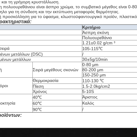
 και τη γρήγορη κρυστάλλωση.
 πολυουρεθάνιου είναι άσπρο χρώμα, το συμβατικό μέγεθος είναι 0-80m
ηλο για τη σύνδεση και την εκτύπωση μεταφοράς θερμότητας.
λή προσκόλληση για το ύφασμα, κλωστοϋφαντουργικό προϊόν, πλαστικό,
ρακτηριστικά:
Κριτήριο
Άσπρη σκόνη
Πολυουρεθάνιο
1.21±0.02 g/cm ³
σειρά
105-115℃
μένων μετάλλων (DSC)
/
ωμένων μετάλλων
30±5g/10min
0-80 μm
ή
Σειρά μεγέθους σκονών
80-200 μm
150-250 μm
Θερμοκρασία
110-130 ℃
όροι
Πίεση
1.5-2.0kg/cm2
Χρόνος
5-10S
Άριστος
40℃
ιοκτησία
Καλός
60℃
/
90℃
ροϊόντων: