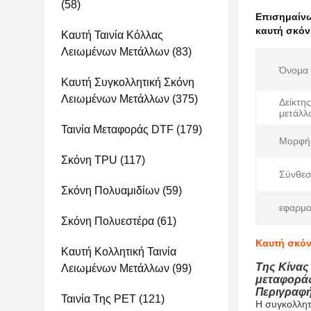
(58)
Επισημαίν
καυτή σκόν
Καυτή Ταινία Κόλλας
Λειωμένων Μετάλλων
(83)
Όνομα 
Καυτή Συγκολλητική Σκόνη
Λειωμένων Μετάλλων
(375)
Δείκτη
μετάλλ
Ταινία Μεταφοράς DTF
(179)
Μορφή
Σκόνη TPU
(117)
Σύνθεσ
Σκόνη Πολυαμιδίων
(59)
εφαρμο
Σκόνη Πολυεστέρα
(61)
Καυτή σκόν
Καυτή Κολλητική Ταινία
Της Κίνας
Λειωμένων Μετάλλων
(99)
μεταφορά
Περιγραφή
Ταινία Της PET
(121)
Η συγκολλητ