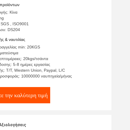
εταφοράς συγκολλητικό
 προϊόντων
γής: Κίνα
ng
 SGS , ISO9001
λου: DS204
ς & ναυτιλίας
αγγελίας min: 20KGS
γματεύσιμα
επτομέρειες: 20kgs/τσάντα
οσης: 5-8 ημέρες εργασίας
ς: T/T, Western Union, Paypal, L/C
ροσφοράς: 10000000 ναυπηγεία/μήνας
ε την καλύτερη τιμή
Αξιολογήσεις