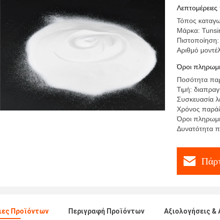
σκονών μ
Λεπτομέρειες
Τόπος καταγω
Μάρκα: Tunsi
Πιστοποίηση:
Αριθμό μοντέ
Όροι πληρωμή
Ποσότητα παρ
Τιμή: διαπρα
Συσκευασία λ
Χρόνος παράδ
Όροι πληρωμή
Δυνατότητα π
Πάρτ
ιες Προϊόντων
Περιγραφή Προϊόντων
Αξιολογήσεις & 