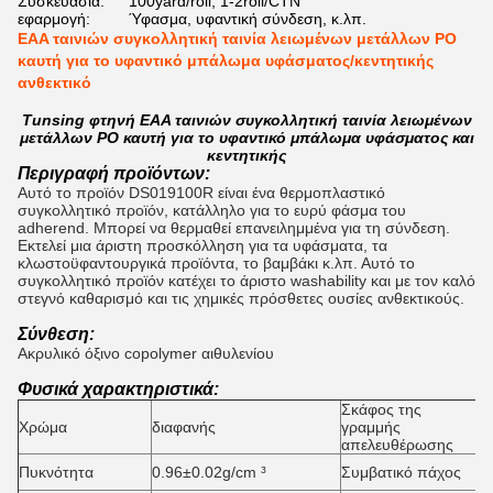
Συσκευασία:
100yard/roll, 1-2roll/CTN
εφαρμογή:
Ύφασμα, υφαντική σύνδεση, κ.λπ.
EAA ταινιών συγκολλητική ταινία λειωμένων μετάλλων PO
καυτή για το υφαντικό μπάλωμα υφάσματος/κεντητικής
ανθεκτικό
Tunsing φτηνή EAA ταινιών συγκολλητική ταινία λειωμένων
μετάλλων PO καυτή για το υφαντικό μπάλωμα υφάσματος και
κεντητικής
Περιγραφή προϊόντων:
Αυτό το προϊόν DS019100R είναι ένα θερμοπλαστικό
συγκολλητικό προϊόν, κατάλληλο για το ευρύ φάσμα του
adherend. Μπορεί να θερμαθεί επανειλημμένα για τη σύνδεση.
Εκτελεί μια άριστη προσκόλληση για τα υφάσματα, τα
κλωστοϋφαντουργικά προϊόντα, το βαμβάκι κ.λπ. Αυτό το
συγκολλητικό προϊόν κατέχει το άριστο washability και με τον καλό
στεγνό καθαρισμό και τις χημικές πρόσθετες ουσίες ανθεκτικούς.
Σύνθεση:
Ακρυλικό όξινο copolymer αιθυλενίου
Φυσικά χαρακτηριστικά:
Σκάφος της
Χρώμα
διαφανής
γραμμής
G
απελευθέρωσης
0
Πυκνότητα
0.96±0.02g/cm ³
Συμβατικό πάχος
0