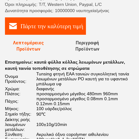
Όροι πληρωμής: T/T, Western Union, Paypal, L/C
Δυνατότητα προσφοράς: 10000000 ναυπηγεία/μήνας
Πάρτε την καλύτερη τιμή
Λεπτομέρειες
Περιγραφή
Προϊόντων
Προϊόντων
Επισημαίνω:
καυτά φύλλα κόλλας λειωμένων μετάλλων
,
καυτή ταινία τοποθέτησης σε στρώματα
Tunsing φτηνή EAA ταινιών συγκολλητική ταινία
Όνομα
λειωμένων μετάλλων PO καυτή για το υφαντικό
Προϊόντος:
μπάλωμα υφ
Χρώμα:
διαφανής
Πλάτος:
προσαρμοσμένο μέγεθος 480mm 960mm
προσαρμοσμένο μέγεθος 0.08mm 0.1mm
Πάχος:
0.12mm 0.15mm
Μήκος:
100 υάρδες/ρόλος
Σημείο τήξης:
90℃
Δείκτης ροής
λειωμένων
100±10g/10min
μετάλλων:
Σύνθεση:
Ακρυλικό όξινο copolymer αιθυλενίου