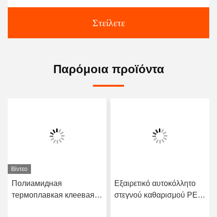
Στείλετε
Παρόμοια προϊόντα
Βίντεο
Полиамидная
Εξαιρετικό αυτοκόλλητο
термоплавкая клеевая
στεγνού καθαρισμού PES
пленка DS002-2 для
Polyester Hot Melt Film