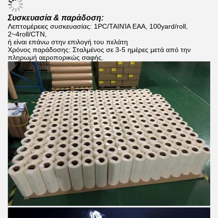
Συσκευασία & παράδοση:
Λεπτομέρειες συσκευασίας: 1PC/ΤΑΙΝΊΑ EAA, 100yard/roll,
2~4roll/CTN,
ή είναι επάνω στην επιλογή του πελάτη
Χρόνος παράδοσης: Σταλμένος σε 3-5 ημέρες μετά από την
πληρωμή αεροπορικώς σαφής.