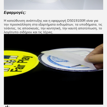
Εφαρμογές:
Η κατεύθυνση ανάπτυξης και η εφαρμογή DS019100R είναι για
την προσκόλληση στα εξαρτήματα ενδυμάτων, τα υποδήματα, τις
τσάντες, τις αποσκευές, την κεντητική, την καυτή αποτύπωση, το
λογότυπο σιδήρου και τις τέχνες.