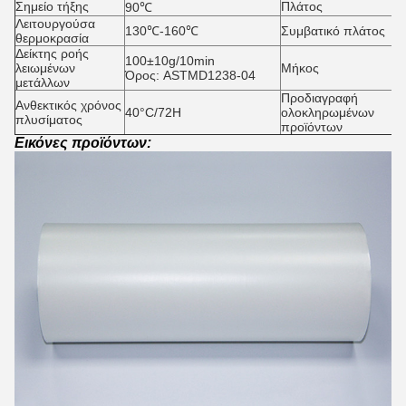
Σημείο τήξης
Πλάτος
5
90℃
Λειτουργούσα
4
130℃-160℃
Συμβατικό πλάτος
θερμοκρασία
1
Δείκτης ροής
100±10g/10min
λειωμένων
Μήκος
1
Όρος: ASTMD1238-04
μετάλλων
Προδιαγραφή
Ανθεκτικός χρόνος
40°C/72H
ολοκληρωμένων
4
πλυσίματος
προϊόντων
Εικόνες προϊόντων: