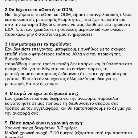
2.Do δέχεστε το cOem ή το ODM;
Ναι, δεχόμαστε το cOem και ODM, είμαστε επαγγελματικός υλικός
κατασκευαστής μεταφοράς θερμότητας, που έχει περισσότερο
από την εμπειρία 10years. ικανός να σας βοηθήσει νέα προϊόντα
Ε&Α. Έτσι εάν χρειάζεστε τη σύνδεση μερικών ειδικών υλικών,
παρακαλώ μην διστάστε να μας ενημερώσετε.
3.How μεταφέρετε τα προϊόντα;
Εάν δεν είστε επείγοντες, μεταφέρουμε συνήθως με το σκάφος
επειδή είναι ο φτηνότερος τρόπος. Αλλά για την περιοχή της
δυτικής Ασίας,
παραδίδουμε με το τραίνο επειδή δεν υπάρχει καμία θάλασσα στο
σκάφος. Και για τα δείγματα και το επείγον φορτίο, το
μεταφέρουμε αεροπορικώς δεδομένου ότι είναι ο γρηγορότερος
τρόπος. Φυσικά εάν να έχοντας άλλη καλύτερη ιδέα για τη
μεταφορά, θα την δεχτούμε.
4.
Μπορώ να έχω τα δείγματά σας;
Εάν χρειάζεστε κάποιο δείγμα για την αναφορά, παρακαλώ
κοινοποιήστε σε μας πλήρως τη διεύθυνση/το σκάφος σας
τρόπος με τον αγγελιαφόρο, και θα τακτοποιήσουμε το δείγμα για
την αναφορά σας.
5.
Πόσο καιρό είναι η χρονική ανοχή;
Χρονική ανοχή δειγμάτων: 3-7 ημέρες
Μαζική χρονική ανοχή: 7-10 ημέρες (εξαρτάται από την ποσότητα
διαταγής)