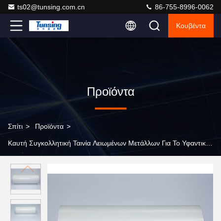
ts02@tunsing.com.cn
86-755-8996-0062
Κουβέντα
Προϊόντα
Σπίτι
>
Προϊόντα
>
Καυτή Συγκολλητική Ταινία Λειωμένων Μετάλλων Για Το Υφαντικό Ύ
>
EAA ταινιών συγκολλητική ταινία λειωμένων μετάλλων PO
καυτή για το υφαντικό μπάλωμα υφάσματος/κεντητικής ανθεκτικό