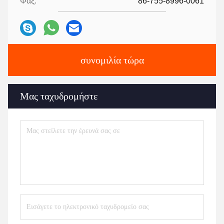
Φαξ:
86-755-8996-0061
συνομιλία τώρα
Μας ταχυδρομήστε