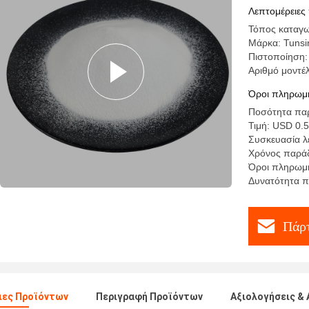
συγκολλητ
Λεπτομέρειες
Τόπος καταγω
Μάρκα: Tunsi
Πιστοποίηση
Αριθμό μοντέ
Όροι πληρωμή
Ποσότητα παρ
Τιμή: USD 0.5
Συσκευασία λ
Χρόνος παράδ
Όροι πληρωμή
Δυνατότητα π
Πάρτ
ιες Προϊόντων
Περιγραφή Προϊόντων
Αξιολογήσεις & 