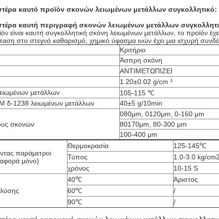
στέρα καυτό
προϊόν
σκονών λειωμένων μετάλλων συγκολλητικό
:
στέρα καυτή
περιγραφή
σκονών λειωμένων μετάλλων συγκολλητ
ϊόν είναι καυτή συγκολλητική σκόνη λειωμένων μετάλλων, το προϊόν έχ
σταση στο στεγνό καθαρισμό, χημικό ύφασμα ινών έχει μια ισχυρή συνδ
Κριτήριο
Άσπρη σκόνη
ΑΝΤΙΜΕΤΩΠΙΖΕΙ
1.20±0.02 g/cm ³
ειωμένων μετάλλων
105-115 ℃
M δ-1238 λειωμένων μετάλλων
40±5 g/10min
080μm, 0120μm, 0-160 μm
ους σκονών
80170μm, 80-300 μm
100-400 μm
Θερμοκρασία
125-145℃
ντας παράμετροι
Τύπος
1.0-3.0 kg/cm
ναφορά μόνο)
χρόνος
10-15 S
40℃
Άριστος
πλύσης
60℃
/
90℃
/