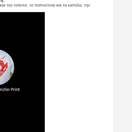
κή
:
αι την τσάντα, τα παπούτσια και τα καπέλα, την