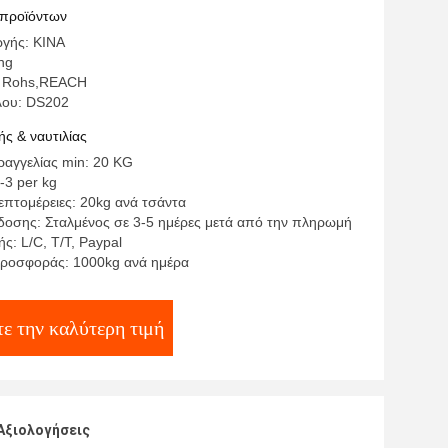
ικές για τις μπλούζες
 προϊόντων
γής: ΚΙΝΑ
ng
: Rohs,REACH
λου: DS202
ς & ναυτιλίας
αγγελίας min: 20 KG
-3 per kg
επτομέρειες: 20kg ανά τσάντα
οσης: Σταλμένος σε 3-5 ημέρες μετά από την πληρωμή
ς: L/C, T/T, Paypal
ροσφοράς: 1000kg ανά ημέρα
ε την καλύτερη τιμή
Αξιολογήσεις