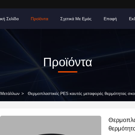
ική Σελίδα
Προϊόντα
Σχετικά Με Εμάς
Επαφή
Εκ
Προϊόντα
 Μετάλλων
>
Θερμοπλαστικές PES καυτές μεταφορές θερμότητας σκον
Θερμοπλα
θερμότητ