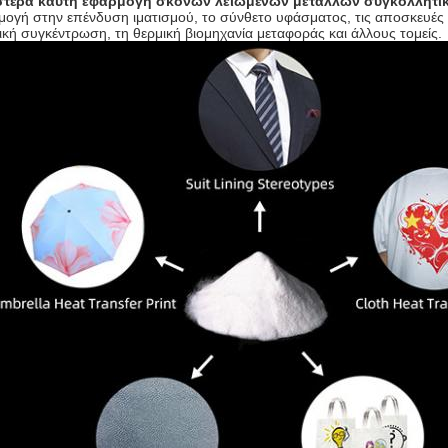
στέρα καυτή
εφαρμογή
σκονών λειωμένων μετάλλων συγκολλητι
ογή στην επένδυση ιματισμού, το σύνθετο υφάσματος, τις αποσκευές κ
ική συγκέντρωση, τη θερμική βιομηχανία μεταφοράς και άλλους τομείς.