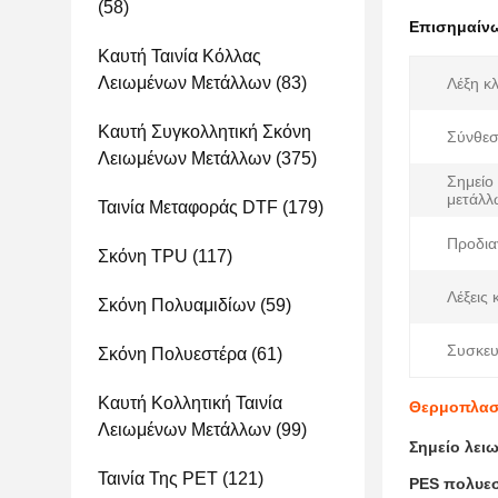
(58)
Επισημαίν
Καυτή Ταινία Κόλλας
Λειωμένων Μετάλλων
(83)
Λέξη κλ
Καυτή Συγκολλητική Σκόνη
Σύνθεσ
Λειωμένων Μετάλλων
(375)
Σημείο
μετάλλ
Ταινία Μεταφοράς DTF
(179)
Προδια
Σκόνη TPU
(117)
Λέξεις 
Σκόνη Πολυαμιδίων
(59)
Συσκευ
Σκόνη Πολυεστέρα
(61)
Καυτή Κολλητική Ταινία
Θερμοπλαστ
Λειωμένων Μετάλλων
(99)
Σημείο λει
Ταινία Της PET
(121)
PES πολυε