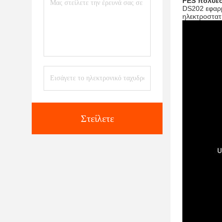
PES πολυε
DS202 εφαρμ
ηλεκτροστατ
Στείλετε