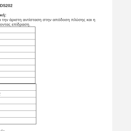
 DS202
ική
:
ει την άριστη αντίσταση στην απόδοση πλύσης και η
έοντας επίδραση.
2