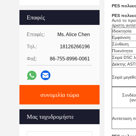
PES πολυε
PES πολυε
Επαφές
Αυτό το προ
άριστη αντί
Ιδιοκτησία
Επαφές:
Ms. Alice Chen
Εμφάνιση
Σύνθεση
Τηλ.:
18126266196
Πυκνότητα
Σειρά DSC λ
Φαξ:
86-755-8996-0061
Δείκτης AST
Σειρά μεγέθ
συνομιλία τώρα
Συνδέο
(α
Μας ταχυδρομήστε
Αντίσταση 