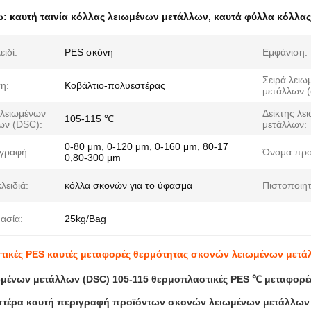
ω:
καυτή ταινία κόλλας λειωμένων μετάλλων
,
καυτά φύλλα κόλλα
ειδί:
PES σκόνη
Εμφάνιση:
Σειρά λειω
η:
Κοβάλτιο-πολυεστέρας
μετάλλων (
 λειωμένων
Δείκτης λε
105-115 ℃
ων (DSC):
μετάλλων:
0-80 μm, 0-120 μm, 0-160 μm, 80-17
γραφή:
Όνομα προ
0,80-300 μm
κλειδιά:
κόλλα σκονών για το ύφασμα
Πιστοποιητ
ασία:
25kg/Bag
ικές PES καυτές μεταφορές θερμότητας σκονών λειωμένων μετάλλ
ωμένων μετάλλων (DSC) 105-115 θερμοπλαστικές PES ℃ μεταφορέ
στέρα καυτή περιγραφή προϊόντων σκονών
λειωμένων μετάλλων